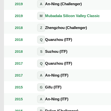
An-Ning (Challenger)
2019
A
Mubadala Silicon Valley Classic
2019
M
Zhengzhou (Challenger)
2018
Z
Quanzhou (ITF)
2018
Q
Suzhou (ITF)
2018
S
Quanzhou (ITF)
2017
Q
An-Ning (ITF)
2017
A
Gifu (ITF)
2015
G
An-Ning (ITF)
2015
A
Dalian (Challenger)