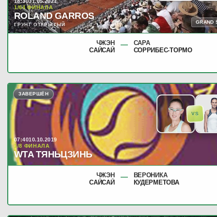
18:30
31.05.2021
1/64 ФИНАЛА
ROLAND GARROS
GRAND 
ГРУНТ ОТКРЫТЫЙ
ЧЖЭН
САРА
—
САЙСАЙ
СОРРИБЕС-ТОРМО
ЗАВЕРШЁН
VS
07:40
10.10.2019
1/8 ФИНАЛА
WTA ТЯНЬЦЗИНЬ
ЧЖЭН
ВЕРОНИКА
—
САЙСАЙ
КУДЕРМЕТОВА