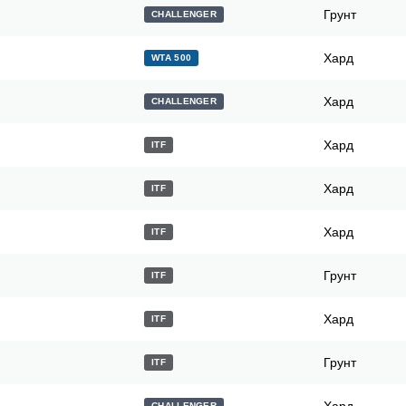
Грунт
CHALLENGER
Хард
WTA 500
Хард
CHALLENGER
Хард
ITF
Хард
ITF
Хард
ITF
Грунт
ITF
Хард
ITF
Грунт
ITF
CHALLENGER