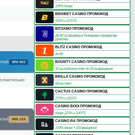
100% бонус
BIGSBET CASINO ПРОМОКОД
555% и 525 FS
BITZAMO ПРОМОКОД
До 80 за привязку в Телеграм и прокрутку
рулетки
BLITZ CASINO ПРОМОКОД
до 80
BOUNTY CASINO ПРОМОКОД
ИТАЙ
WTA 500
50 за подписку плюс до 30 за вращение
BRILLX CASINO ПРОМОКОД
ОЛНИТЕЛЬНО
80 на счет
CACTUS CASINO ПРОМОКОД
275% и 110 FS
CASINO BOOI ПРОМОКОД
бонус 225% и 100 FS
ИТАЙ
WTA 125
CASINO RA ПРОМОКОД
150% бонус + 210 вращений