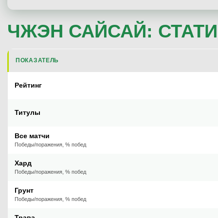
ЧЖЭН САЙСАЙ: СТАТ
ПОКАЗАТЕЛЬ
Рейтинг
Титулы
Все матчи
Победы/поражения, % побед
Хард
Победы/поражения, % побед
Грунт
Победы/поражения, % побед
Трава