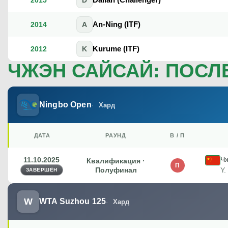
2015
D
An-Ning (ITF)
2014
A
Kurume (ITF)
2012
K
ЧЖЭН САЙСАЙ: ПОСЛ
Ningbo Open
Хард
ДАТА
РАУНД
В / П
Ч
11.10.2025
Квалификация ·
П
Полуфинал
Y.
ЗАВЕРШЁН
W
WTA Suzhou 125
Хард