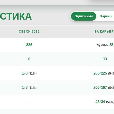
ИСТИКА
Одиночный
Парный
СЕЗОН 2025
ЗА КАРЬЕР
886
38
лучший
0
13
1
8
265
225
/
/
(11%)
(54
1
8
200
167
/
/
(11%)
(54
43
34
—
/
(56%