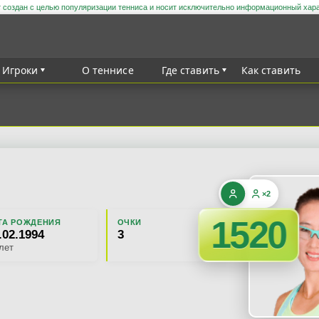
 создан с целью популяризации тенниса и носит исключительно информационный хар
Игроки
О теннисе
Где ставить
Как ставить
×2
1520
ТА РОЖДЕНИЯ
ОЧКИ
.02.1994
3
лет