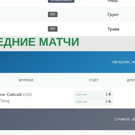
Хард
Грунт
ITF
Трава
ITF
ЕДНИЕ МАТЧИ
ЧЖЭЦЗЯН, К
ИГРОКИ
СЧЁТ
ДОП
жэн Сайсай
1
-
6
(1520)
1-й сет
 Yang
2
-
6
2-й сет
СУЧЖОУ, К