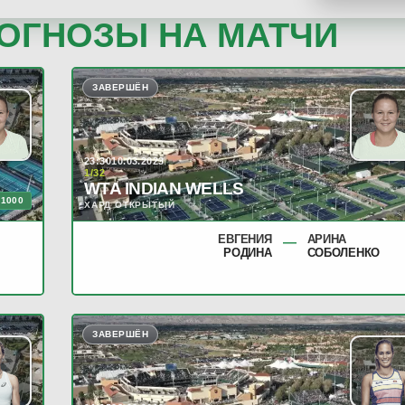
РОГНОЗЫ НА МАТЧИ
ЗАВЕРШЁН
23:30
10.03.2023
1/32
WTA INDIAN WELLS
 1000
ХАРД ОТКРЫТЫЙ
ЕВГЕНИЯ
АРИНА
—
РОДИНА
СОБОЛЕНКО
ЗАВЕРШЁН