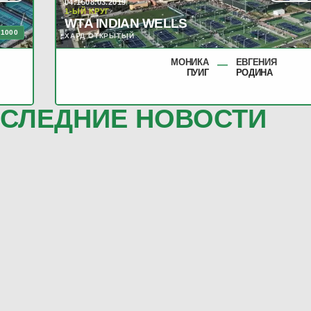
04:15
08.03.2019
1-ЫЙ КРУГ
WTA INDIAN WELLS
 1000
ХАРД ОТКРЫТЫЙ
МОНИКА
ЕВГЕНИЯ
—
ПУИГ
РОДИНА
ОСЛЕДНИЕ НОВОСТИ