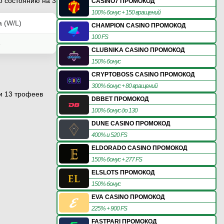
По состоянию на 3
CASINO7 ПРОМОКОД
100% бонус + 150 вращений
а (W/L)
CHAMPION CASINO ПРОМОКОД
100 FS
6
CLUBNIKA CASINO ПРОМОКОД
150% бонус
CRYPTOBOSS CASINO ПРОМОКОД
300% бонус + 80 вращений
 и 13 трофеев
DBBET ПРОМОКОД
100% бонус до 130
DUNE CASINO ПРОМОКОД
400% и 520 FS
ELDORADO CASINO ПРОМОКОД
150% бонус + 277 FS
ELSLOTS ПРОМОКОД
150% бонус
EVA CASINO ПРОМОКОД
225% + 900 FS
FASTPARI ПРОМОКОД