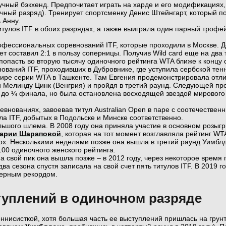
чный бэкхенд. Предпочитает играть на харде и его модификациях,
чный разряд). Тренирует спортсменку Денис Штейнгарт, который п
 Анну.
тулов ITF в обоих разрядах, а также выиграла один парный трофе
рофессиональных соревнований ITF, которые проходили в Москве. 
ет составил 2:1 в пользу соперницы. Получив Wild card еще на два
 попасть во вторую тысячу одиночного рейтинга WTA ближе к концу 
ваний ITF, проходивших в Дубровнике, где уступила сербской тен
нире серии WTA в Ташкенте. Там Евгения продемонстрировала отли
и Мелинду Цинк (Венгрия) и пройдя в третий раунд. Следующей пр
ь до ¼ финала, но была остановлена восходящей звездой мирового
евнованиях, завоевав титул Australian Open в паре с соотечествен
ла ITF, добытых в Подольске и Минске соответственно.
льшого шлема. В 2008 году она приняла участие в основном розы
арии Шараповой
, которая на тот момент возглавляла рейтинг WT
ерх. Несколькими неделями позже она вышла в третий раунд Уимблд
100 одиночного женского рейтинга.
а свой пик она вышла позже – в 2012 году, через некоторое время
а сезона спустя записала на свой счет пять титулов ITF. В 2019 г
рьерным рекордом.
туплений в одиночном разряде
еннисисткой, хотя большая часть ее выступлений пришлась на грун