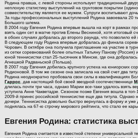
Родина правша, с левой стороны использует традиционный двуру
неплохую статистику выступлений на грунтовом покрытии (одино
совместительству является ее мужем. Супруги воспитывают дочь
За годы профессиональных выступлений Родина завоевала 20 ти
Большого шлема.
В 2004 году Евгения Родина впервые вышла на корт в рамках п
взять один сет в матче против Елены Весниной, хотя итоговый сч
в обоих случаях добралась до второго раунда, что позволило ей
В следующем году Родина впервые добралась до финала соревно
Чорович. В октябре она получила приглашение на участие в тур
из сетки соревнований более опытных Татьяну Панову (Россия) 
юной теннисистки стал 25-тысячник в Минске, где она добралас
Агнешкой Радваньской (Польша).
В 2007 году Евгения добилась крупного успеха на юниорских сор
Родионовой. В том же сезоне она записала на свой счет два титу
Родина неоднократно пробовала свои силы в квалификациях Бо
Гаррос
, дав настоящий бой своей звездной соотечественнице
М
длилась почти три часа, однако Марии все-таки удалось взять в
уступила Анне Чакветадзе. Сезоном позже Евгения вошла в топ-
2009-й принес российской теннисистке еще два титула. Однако н
дочери. Теннисистка довольно быстро вернулась в форму и уже дв
поднялась на 67-ю строчку мирового рейтинга, что стало ее ка
Евгения Родина: статистика выс
Евгения Родина считается в известной степени универсальной т