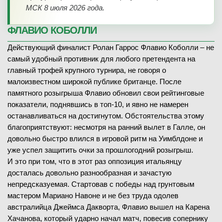
МСК 8 июля 2026 года.
ФЛАВИО КОБОЛЛИ
Действующий финалист Ролан Гаррос Флавио Коболли – не
самый удобный противник для любого претендента на
главный трофей крупного турнира, не говоря о
малоизвестном широкой публике британце. После
памятного розыгрыша Флавио обновил свои рейтинговые
показатели, поднявшись в топ-10, и явно не намерен
останавливаться на достигнутом. Обстоятельства этому
благоприятствуют: несмотря на ранний вылет в Галле, он
довольно быстро влился в игровой ритм на Уимблдоне и
уже успел защитить очки за прошлогодний розыгрыш.
И это при том, что в этот раз оппозиция итальянцу
досталась довольно разнообразная и зачастую
непредсказуемая. Стартовав с победы над грунтовым
мастером Мариано Навоне и не без труда одолев
австралийца Джеймса Дакворта, Флавио вышел на Карена
Хачанова, который ударно начал матч, повесив сопернику