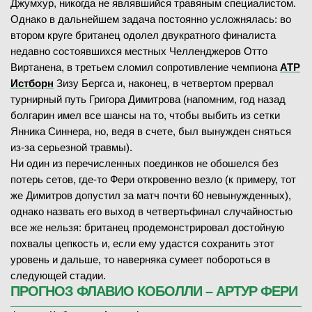
Джумхур, никогда не являвшийся травяным специалистом.
Однако в дальнейшем задача постоянно усложнялась: во
втором круге британец одолел двукратного финалиста
недавно состоявшихся местных Челленджеров Отто
Виртанена, в третьем сломил сопротивление чемпиона
ATP
Истборн
Зизу Бергса и, наконец, в четвертом прервал
турнирный путь Григора Димитрова (напомним, год назад
болгарин имел все шансы на то, чтобы выбить из сетки
Янника Синнера, но, ведя в счете, был вынужден сняться
из-за серьезной травмы).
Ни один из перечисленных поединков не обошелся без
потерь сетов, где-то Фери откровенно везло (к примеру, тот
же Димитров допустил за матч почти 60 невынужденных),
однако назвать его выход в четвертьфинал случайностью
все же нельзя: британец продемонстрировал достойную
похвалы цепкость и, если ему удастся сохранить этот
уровень и дальше, то наверняка сумеет побороться в
следующей стадии.
ПРОГНОЗ ФЛАВИО КОБОЛЛИ – АРТУР ФЕРИ