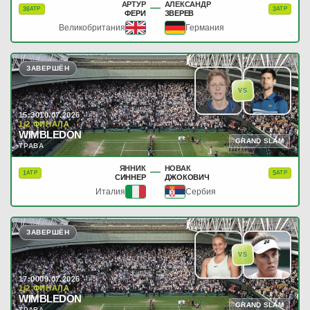
АРТУР
АЛЕКСАНДР
—
36
3
ATP
ATP
ФЕРИ
ЗВЕРЕВ
Великобритания
Германия
ЗАВЕРШЁН
VS
15:30
10.07.2026
1/2 ФИНАЛА
WIMBLEDON
GRAND SLAM
ТРАВА
ЯННИК
НОВАК
—
1
5
ATP
ATP
СИННЕР
ДЖОКОВИЧ
Италия
Сербия
ЗАВЕРШЁН
VS
17:00
09.07.2026
1/2 ФИНАЛА
WIMBLEDON
GRAND SLAM
ТРАВА