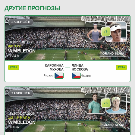
ДРУГИЕ ПРОГНОЗЫ
ЗАВЕРШЁН
VS
18:00
11.07.2026
ФИНАЛ
WIMBLEDON
GRAND SLAM
ТРАВА
КАРОЛИНА
ЛИНДА
—
6
7
WTA
WTA
МУХОВА
НОСКОВА
Чехия
Чехия
ЗАВЕРШЁН
VS
15:30
10.07.2026
1/2 ФИНАЛА
WIMBLEDON
GRAND SLAM
ТРАВА