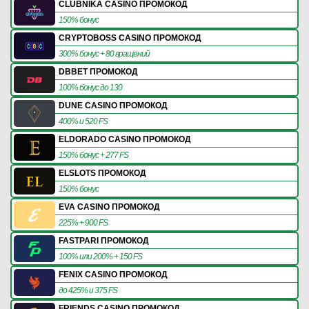
CLUBNIKA CASINO ПРОМОКОД
150% бонус
CRYPTOBOSS CASINO ПРОМОКОД
300% бонус + 80 вращений
DBBET ПРОМОКОД
100% бонус до 130
DUNE CASINO ПРОМОКОД
400% и 520 FS
ELDORADO CASINO ПРОМОКОД
150% бонус + 277 FS
ELSLOTS ПРОМОКОД
150% бонус
EVA CASINO ПРОМОКОД
225% + 900 FS
FASTPARI ПРОМОКОД
100% или 200% + 150 FS
FENIX CASINO ПРОМОКОД
до 425% и 375 FS
FRIENDS CASINO ПРОМОКОД