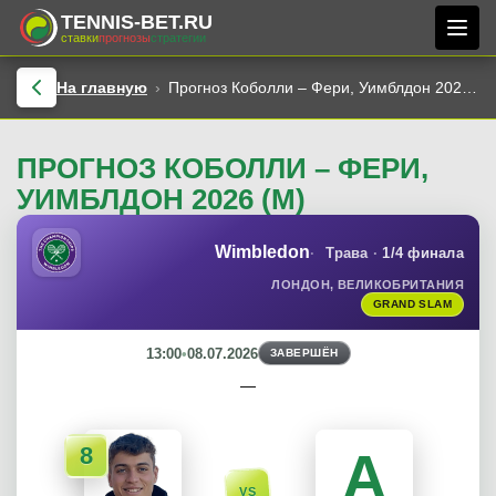
TENNIS-BET.RU
ставки
прогнозы
стратегии
На главную
Прогноз Коболли – Фери, Уимблдон 2026 (м)
ПРОГНОЗ КОБОЛЛИ – ФЕРИ,
УИМБЛДОН 2026 (М)
Wimbledon
Трава
1/4 финала
ЛОНДОН, ВЕЛИКОБРИТАНИЯ
GRAND SLAM
13:00
•
08.07.2026
ЗАВЕРШЁН
—
8
А
VS