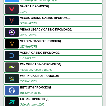
100% и фрибет на киберспорт
VAVADA ПРОМОКОД
100%
VEGAS GRAND CASINO ПРОМОКОД
500% + 605 FS
VEGAS LEGACY CASINO ПРОМОКОД
455% + 250 FS
VELORA CASINO ПРОМОКОД
225% и 975 FS
VODKA CASINO ПРОМОКОД
125% и 350 FS
WIN WIN CASINO ПРОМОКОД
+130% или +200% и 150 FS
WINITY CASINO ПРОМОКОД
225% и 120 FS
БЕТСИТИ ПРОМОКОД
фрибет до 10000
БК PARI ПРОМОКОД
5 фрибетов по 1000