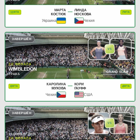
МАРТА
ЛИНДА
—
11
7
WTA
WTA
КОСТЮК
НОСКОВА
Украина
Чехия
ЗАВЕРШЁН
VS
15:30
09.07.2026
1/2 ФИНАЛА
WIMBLEDON
GRAND SLAM
ТРАВА
КАРОЛИНА
КОРИ
—
6
4
WTA
WTA
МУХОВА
ГАУФФ
Чехия
США
ЗАВЕРШЁН
VS
13:00
08.07.2026
1/4 ФИНАЛА