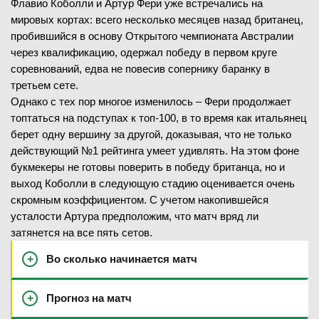
Флавио Коболли и Артур Фери уже встречались на
мировых кортах: всего несколько месяцев назад британец,
пробившийся в основу Открытого чемпионата Австралии
через квалификацию, одержал победу в первом круге
соревнований, едва не повесив сопернику баранку в
третьем сете.
Однако с тех пор многое изменилось – Фери продолжает
топтаться на подступах к топ-100, в то время как итальянец
берет одну вершину за другой, доказывая, что не только
действующий №1 рейтинга умеет удивлять. На этом фоне
букмекеры не готовы поверить в победу британца, но и
выход Коболли в следующую стадию оценивается очень
скромным коэффициентом. С учетом накопившейся
усталости Артура предположим, что матч вряд ли
затянется на все пять сетов.
Во сколько начинается матч
Прогноз на матч