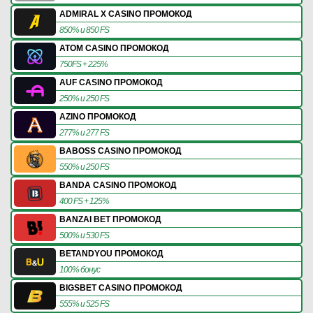
ADMIRAL X CASINO ПРОМОКОД
850% и 850 FS
ATOM CASINO ПРОМОКОД
750FS + 225%
AUF CASINO ПРОМОКОД
250% и 250 FS
AZINO ПРОМОКОД
277% и 277 FS
BABOSS CASINO ПРОМОКОД
550% и 250 FS
BANDA CASINO ПРОМОКОД
400 FS + 125%
BANZAI BET ПРОМОКОД
500% и 530 FS
BETANDYOU ПРОМОКОД
100% бонус
BIGSBET CASINO ПРОМОКОД
555% и 525 FS