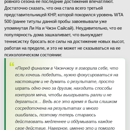
ровного сезона ее последние достижения впечатляют.
Достаточно сказать, что она стала всего третьей
представительницей КНР, которой покорился уровень WTA
500 (ранее титулы данной пробы завоевывали уже
упомянутая Ли На и Чжэн Сайсай). Неудивительно, что ее
популярность дома зашкаливает, что вынуждает
теннисистку бросать все силы на достижение новых высот,
работая на пределе, и это не может не сказываться на ее
психологическом состоянии:
«Перед финалом в Чжэнчжоу я говорила себе, что
если хочешь победить, нужно фокусироваться на
настоящем и не думать о результате, просто
играть одно очко за другим, находить способы
контроля мяча, чтобы выигрывать ралли и не
дергаться… Ведь все это время я была слишком
сосредоточена на результатах и много
ошибалась, поэтому теперь стараюсь
действовать медленнее и обдумывать каждое
свое действие. Наверное, именно это и помогло