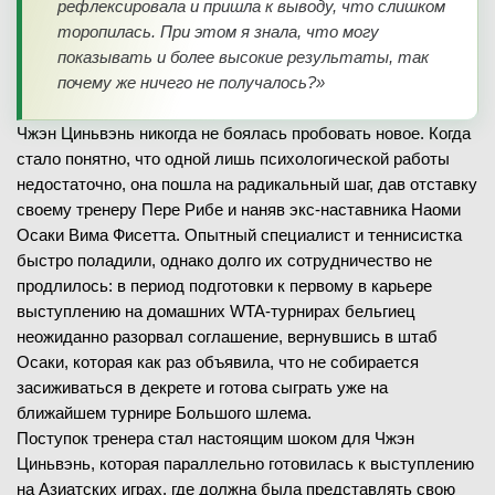
рефлексировала и пришла к выводу, что слишком
торопилась. При этом я знала, что могу
показывать и более высокие результаты, так
почему же ничего не получалось?»
Чжэн Циньвэнь никогда не боялась пробовать новое. Когда
стало понятно, что одной лишь психологической работы
недостаточно, она пошла на радикальный шаг, дав отставку
своему тренеру Пере Рибе и наняв экс-наставника Наоми
Осаки Вима Фисетта. Опытный специалист и теннисистка
быстро поладили, однако долго их сотрудничество не
продлилось: в период подготовки к первому в карьере
выступлению на домашних WTA-турнирах бельгиец
неожиданно разорвал соглашение, вернувшись в штаб
Осаки, которая как раз объявила, что не собирается
засиживаться в декрете и готова сыграть уже на
ближайшем турнире Большого шлема.
Поступок тренера стал настоящим шоком для Чжэн
Циньвэнь, которая параллельно готовилась к выступлению
на Азиатских играх, где должна была представлять свою