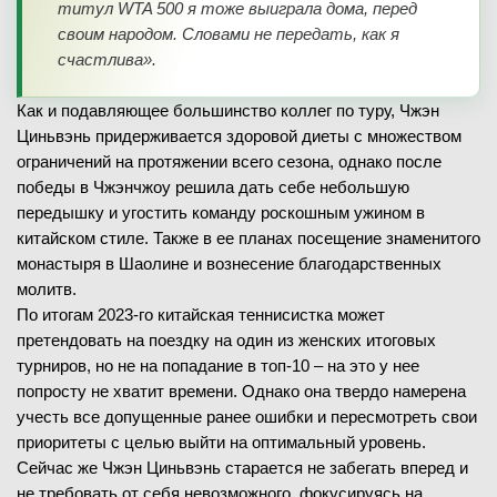
титул WTA 500 я тоже выиграла дома, перед
своим народом. Словами не передать, как я
счастлива».
Как и подавляющее большинство коллег по туру, Чжэн
Циньвэнь придерживается здоровой диеты с множеством
ограничений на протяжении всего сезона, однако после
победы в Чжэнчжоу решила дать себе небольшую
передышку и угостить команду роскошным ужином в
китайском стиле. Также в ее планах посещение знаменитого
монастыря в Шаолине и вознесение благодарственных
молитв.
По итогам 2023-го китайская теннисистка может
претендовать на поездку на один из женских итоговых
турниров, но не на попадание в топ-10 – на это у нее
попросту не хватит времени. Однако она твердо намерена
учесть все допущенные ранее ошибки и пересмотреть свои
приоритеты с целью выйти на оптимальный уровень.
Сейчас же Чжэн Циньвэнь старается не забегать вперед и
не требовать от себя невозможного, фокусируясь на