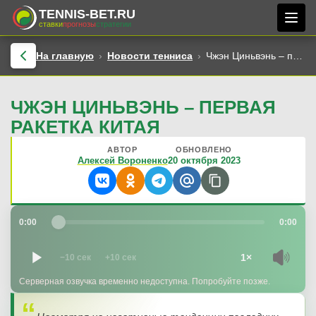
TENNIS-BET.RU
ставки
прогнозы
стратегии
На главную
Новости тенниса
Чжэн Циньвэнь – первая ракетка Китая
ЧЖЭН ЦИНЬВЭНЬ – ПЕРВАЯ
РАКЕТКА КИТАЯ
АВТОР
ОБНОВЛЕНО
Алексей Вороненко
20 октября 2023
0:00
0:00
1×
−10 сек
+10 сек
Серверная озвучка временно недоступна. Попробуйте позже.