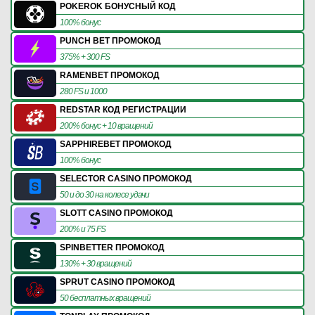
POKEROK БОНУСНЫЙ КОД
100% бонус
PUNCH BET ПРОМОКОД
375% + 300 FS
RAMENBET ПРОМОКОД
280 FS и 1000
REDSTAR КОД РЕГИСТРАЦИИ
200% бонус + 10 вращений
SAPPHIREBET ПРОМОКОД
100% бонус
SELECTOR CASINO ПРОМОКОД
50 и до 30 на колесе удачи
SLOTT CASINO ПРОМОКОД
200% и 75 FS
SPINBETTER ПРОМОКОД
130% + 30 вращений
SPRUT CASINO ПРОМОКОД
50 бесплатных вращений