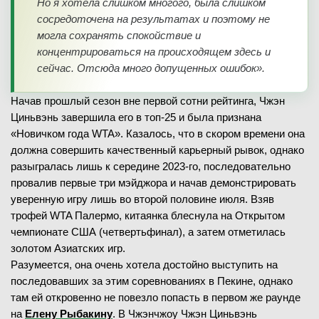
Но я хотела слишком многого, была слишком
сосредоточена на результатах и поэтому не
могла сохранять спокойствие и
концентрироваться на происходящем здесь и
сейчас. Отсюда много допущенных ошибок».
Начав прошлый сезон вне первой сотни рейтинга, Чжэн
Циньвэнь завершила его в топ-25 и была признана
«Новичком года WTA». Казалось, что в скором времени она
должна совершить качественный карьерный рывок, однако
разыгралась лишь к середине 2023-го, последовательно
провалив первые три мэйджора и начав демонстрировать
уверенную игру лишь во второй половине июля. Взяв
трофей WTA Палермо, китаянка блеснула на Открытом
чемпионате США (четвертьфинал), а затем отметилась
золотом Азиатских игр.
Разумеется, она очень хотела достойно выступить на
последовавших за этим соревнованиях в Пекине, однако
там ей откровенно не повезло попасть в первом же раунде
на
Елену Рыбакину
. В Чжэнчжоу Чжэн Циньвэнь