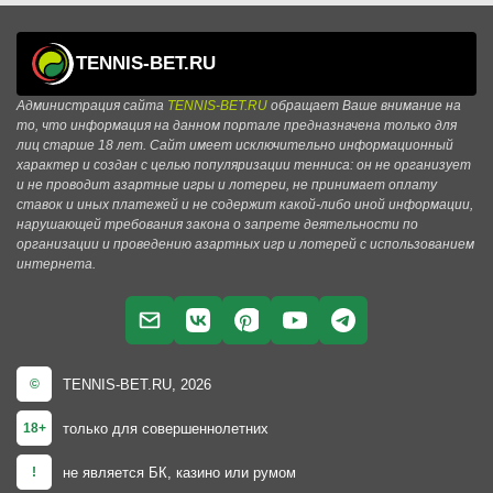
TENNIS-BET.RU
Администрация сайта
TENNIS-BET.RU
обращает Ваше внимание на
то, что информация на данном портале предназначена только для
лиц старше 18 лет. Сайт имеет исключительно информационный
характер и создан с целью популяризации тенниса: он не организует
и не проводит азартные игры и лотереи, не принимает оплату
ставок и иных платежей и не содержит какой-либо иной информации,
нарушающей требования закона о запрете деятельности по
организации и проведению азартных игр и лотерей с использованием
интернета.
TENNIS-BET.RU, 2026
©
только для совершеннолетних
18+
не является БК, казино или румом
!