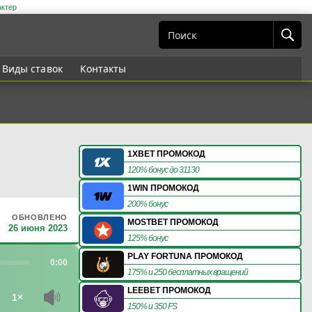
актер
Виды ставок
Контакты
1XBET ПРОМОКОД
120% бонус до 31130
1WIN ПРОМОКОД
200% бонус
ОБНОВЛЕНО
MOSTBET ПРОМОКОД
26 июня 2023
125% бонус
PLAY FORTUNA ПРОМОКОД
0:00
175% и 250 бесплатных вращений
LEEBET ПРОМОКОД
1×
150% и 350 FS