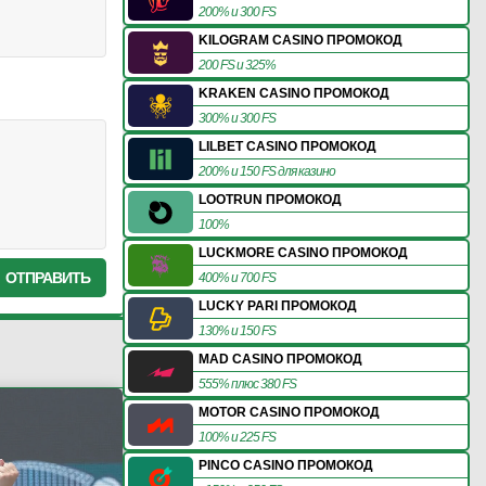
200% и 300 FS
KILOGRAM CASINO ПРОМОКОД
200 FS и 325%
KRAKEN CASINO ПРОМОКОД
300% и 300 FS
LILBET CASINO ПРОМОКОД
200% и 150 FS для казино
LOOTRUN ПРОМОКОД
100%
LUCKMORE CASINO ПРОМОКОД
ОТПРАВИТЬ
400% и 700 FS
LUCKY PARI ПРОМОКОД
130% и 150 FS
MAD CASINO ПРОМОКОД
555% плюс 380 FS
MOTOR CASINO ПРОМОКОД
100% и 225 FS
PINCO CASINO ПРОМОКОД