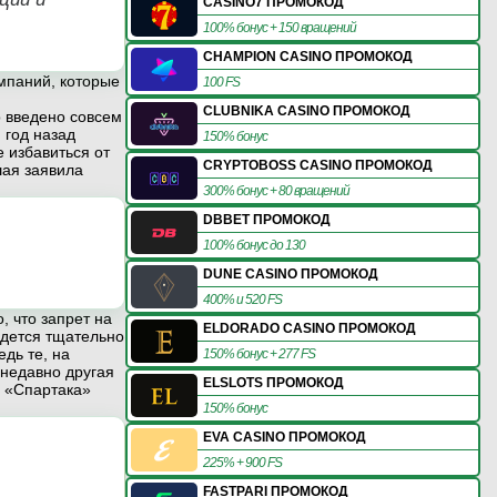
CASINO7 ПРОМОКОД
100% бонус + 150 вращений
CHAMPION CASINO ПРОМОКОД
омпаний, которые
100 FS
CLUBNIKA CASINO ПРОМОКОД
о введено совсем
 год назад
150% бонус
 избавиться от
CRYPTOBOSS CASINO ПРОМОКОД
шая заявила
300% бонус + 80 вращений
DBBET ПРОМОКОД
100% бонус до 130
DUNE CASINO ПРОМОКОД
400% и 520 FS
 что запрет на
ELDORADO CASINO ПРОМОКОД
идется тщательно
дь те, на
150% бонус + 277 FS
 недавно другая
ELSLOTS ПРОМОКОД
е «Спартака»
150% бонус
EVA CASINO ПРОМОКОД
225% + 900 FS
FASTPARI ПРОМОКОД