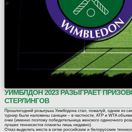
УИМБЛДОН 2023 РАЗЫГРАЕТ ПРИЗОВО
СТЕРЛИНГОВ
Прошлогодний розыгрыш Уимблдона стал, пожалуй, одним из сам
турнир были наложены санкции – в частности, ATP и WTA объяви
очки (именно поэтому победительница женского одиночного ро
лучших теннисисток планеты лишь недавно).
Отказ выделить места в сетке российским и белорусским теннис