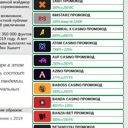
1XBIT ПРОМОКОД
равяной мэйджор
 соревнованиях,
300% и 250 ФС
888STARZ ПРОМОКОД
 возможное,
естной публики
100% бонус до 12000
б увеличении
.
ADMIRAL X CASINO ПРОМОКОД
2 350 000 фунтов
850% и 850 FS
19 году. А вот
икам выплатят на
ATOM CASINO ПРОМОКОД
Йен Хьюитт
750FS + 225%
AUF CASINO ПРОМОКОД
250% и 250 FS
ире в этом
AZINO ПРОМОКОД
ль состоит
277% и 277 FS
 пандемии,
BABOSS CASINO ПРОМОКОД
ачальных
550% и 250 FS
BANDA CASINO ПРОМОКОД
400 FS + 125%
им образом:
BANZAI BET ПРОМОКОД
ению с 2019
500% и 530 FS
BETANDYOU ПРОМОКОД