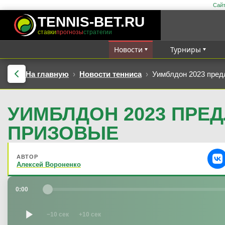
Сайт
TENNIS-BET.RU
ставки
прогнозы
стратегии
Новости
Турниры
На главную
Новости тенниса
Уимблдон 2023 пред
УИМБЛДОН 2023 ПРЕ
ПРИЗОВЫЕ
АВТОР
Алексей Вороненко
0:00
−10 сек
+10 сек