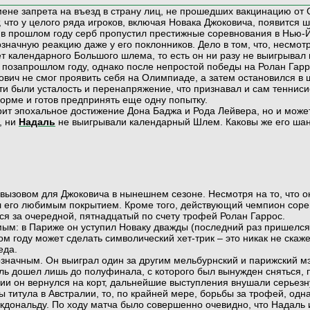
ене запрета на въезд в страну лиц, не прошедших вакцинацию от 
, что у целого ряда игроков, включая Новака Джоковича, появится 
в прошлом году серб пропустил престижные соревнования в Нью-Й
значную реакцию даже у его поклонников. Дело в том, что, несмот
ет календарного Большого шлема, то есть он ни разу не выигрывал
в позапрошлом году, однако после непростой победы на Ролан Гарр
кович не смог проявить себя на Олимпиаде, а затем остановился в ш
ти были усталость и перенапряжение, что признавал и сам теннисис
форме и готов предпринять еще одну попытку.
орит эпохальное достижение Дона Баджа и Рода Лейвера, но и может
, ни
Надаль
не выигрывали календарный Шлем. Каковы же его шан
вызовом для Джоковича в нынешнем сезоне. Несмотря на то, что о
был его любимым покрытием. Кроме того, действующий чемпион сор
ся за очередной, пятнадцатый по счету трофей Ролан Гаррос.
мым: в Париже он уступил Новаку дважды (последний раз пришелс
том году может сделать символический хет-трик – это никак не скаж
еда.
значным. Он выиграл один за другим мельбурнский и парижский м
аль дошел лишь до полуфинала, с которого был вынужден сняться, 
ии он вернулся на корт, дальнейшие выступления внушали серьезн
 титула в Австралии, то, по крайней мере, борьбы за трофей, одн
кдональду. По ходу матча было совершенно очевидно, что Надаль 