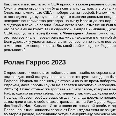
Как стало известно, власти США приняли важное решение об отм
Окончательно ограничения будут сняты к концу мая, а это значит
Открытом чемпионате США и побороться за трофей. Напомним, 
отказа сделать дежурную прививку, что вызвало довольно неодно
невероятное количество рекордов, на счету Новака до сих пор н
мэйджора в течение сезона. Ближе всего к этой отметке он был 
что легко ему не будет. Так и случилось: выиграв Уимблдон, Джо
США, пропустив вперед
Даниила Медведева
. Виной тому отчас
этот раз все иначе: первая ракетка мира находится в отличной 
Если Джоковичу удастся закрыть этот вопрос, он не только повт
в многолетнем соперничестве Большой тройки, ведь ни Федерер
реальности?
Ролан Гаррос 2023
Скорее всего, именно этот мэйджор станет наиболее серьезным 
подтвердить свой статус универсала, все же грунт никогда не 
Рафаэль Надаль по-прежнему в строю и явно не прочь побороть
Впрочем, даже Король Грунта не является абсолютно непобеди
2021-го). Ровно столько же трофеев на счету серба, который в э
Рафы, однако именно сейчас последнему как никогда нужна поб
Последний сезон вообще выдался для испанца довольно неодно
затем дали знать о себе старые травмы: так, на Уимблдоне Над
без борьбы Ника Кирьоса. И хотя после интенсивной реабилитац
После невнятной концовки сезона от Рафы ждали еcли не защиты
во втором раунде, неожиданно уступив американцу Маккензи Ма