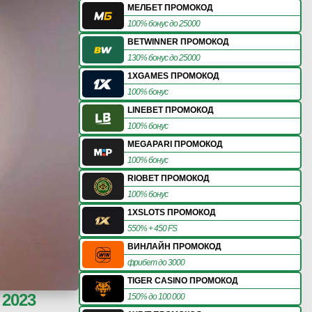
МЕЛБЕТ ПРОМОКОД
100% бонус до 25000
BETWINNER ПРОМОКОД
130% бонус до 25000
1XGAMES ПРОМОКОД
100% бонус
LINEBET ПРОМОКОД
100% бонус
MEGAPARI ПРОМОКОД
100% бонус
RIOBET ПРОМОКОД
100% бонус
1XSLOTS ПРОМОКОД
550% + 450 FS
ВИНЛАЙН ПРОМОКОД
фрибет до 3000
TIGER CASINO ПРОМОКОД
2023
150% до 100 000