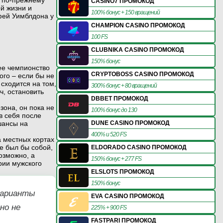
CASINO7 ПРОМОКОД
ой жизни и
100% бонус + 150 вращений
фей Уимблдона у
CHAMPION CASINO ПРОМОКОД
100 FS
CLUBNIKA CASINO ПРОМОКОД
150% бонус
ее чемпионство
CRYPTOBOSS CASINO ПРОМОКОД
ого – если бы не
 сходится на том,
300% бонус + 80 вращений
ч, остановить
DBBET ПРОМОКОД
зона, он пока не
100% бонус до 130
в себя после
шансы на
DUNE CASINO ПРОМОКОД
400% и 520 FS
а местных кортах
е был бы собой,
ELDORADO CASINO ПРОМОКОД
озможно, а
150% бонус + 277 FS
рии мужского
ELSLOTS ПРОМОКОД
150% бонус
варианты
EVA CASINO ПРОМОКОД
но не
225% + 900 FS
FASTPARI ПРОМОКОД