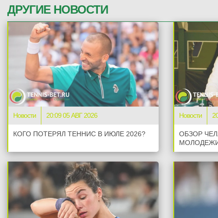
ДРУГИЕ НОВОСТИ
Новости
20:09 05 АВГ 2026
Новости
2
КОГО ПОТЕРЯЛ ТЕННИС В ИЮЛЕ 2026?
ОБЗОР ЧЕ
МОЛОДЕЖ