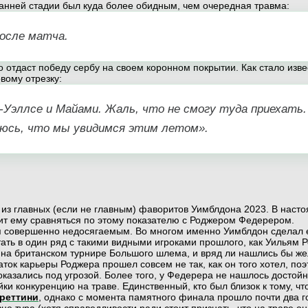
ранней стадии был куда более обидным, чем очередная травма:
после матча.
то отдаст победу сербу на своем коронном покрытии. Как стало изве
овому отрезку:
-Уэллсе и Майами. Жаль, что не смогу туда приехать.
еюсь, что мы увидимся этим летом».
 из главных (если не главным) фаворитов Уимблдона 2023. В наст
лит ему сравняться по этому показателю с Роджером Федерером.
ся совершенно недосягаемым. Во многом именно Уимблдон сделал 
стать в один ряд с такими видными игроками прошлого, как Уильям 
ы на британском турнире Большого шлема, и вряд ли нашлись бы 
аток карьеры Роджера прошел совсем не так, как он того хотел, по
казались под угрозой. Более того, у Федерера не нашлось достой
и конкуренцию на траве. Единственный, кто был близок к тому, чт
реттини
, однако с момента памятного финала прошло почти два г
е тура (хотя справедливости ради стоит признать, что на траве о