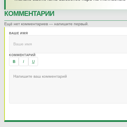
КОММЕНТАРИИ
Ещё нет комментариев — напишите первый.
ВАШЕ ИМЯ
КОММЕНТАРИЙ
B
I
U