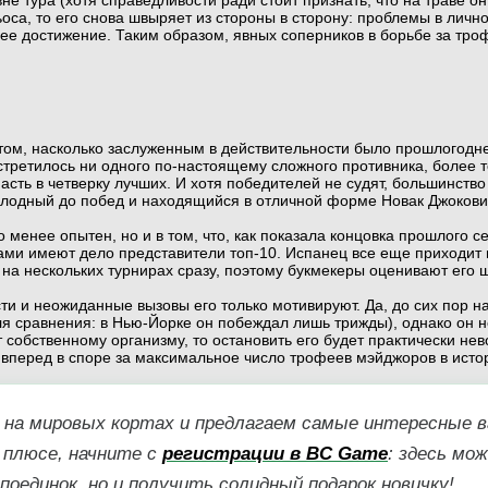
оса, то его снова швыряет из стороны в сторону: проблемы в личн
ее достижение. Таким образом, явных соперников в борьбе за тро
 том, насколько заслуженным в действительности было прошлогодн
третилось ни одного по-настоящему сложного противника, более т
асть в четверку лучших. И хотя победителей не судят, большинство
голодный до побед и находящийся в отличной форме Новак Джокови
о менее опытен, но и в том, что, как показала концовка прошлого се
ами имеют дело представители топ-10. Испанец все еще приходит 
 на нескольких турнирах сразу, поэтому букмекеры оценивают его 
сти и неожиданные вызовы его только мотивируют. Да, до сих пор н
ля сравнения: в Нью-Йорке он побеждал лишь трижды), однако он н
 собственному организму, то остановить его будет практически нев
я вперед в споре за максимальное число трофеев мэйджоров в исто
 на мировых кортах и предлагаем самые интересные 
 плюсе, начните с
регистрации в BC Game
: здесь мож
оединок, но и получить солидный подарок новичку!