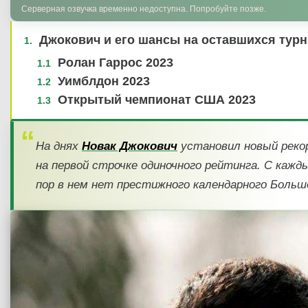
Серверная озвучка временно недоступна. Попробуйте позже.
Джокович и его шансы на оставшихся тур
Ролан Гаррос 2023
Уимблдон 2023
Открытый чемпионат США 2023
На днях
Новак Джокович
установил новый рекор
на первой строчке одиночного рейтинга. С кажд
пор в нем нет престижного календарного Больш