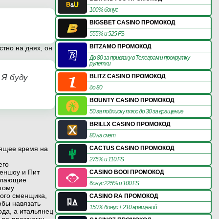
100% бонус
BIGSBET CASINO ПРОМОКОД
555% и 525 FS
BITZAMO ПРОМОКОД
стно на днях, он
До 80 за привязку в Телеграм и прокрутку
рулетки
 Я буду
BLITZ CASINO ПРОМОКОД
до 80
BOUNTY CASINO ПРОМОКОД
50 за подписку плюс до 30 за вращение
BRILLX CASINO ПРОМОКОД
80 на счет
оящее время на
CACTUS CASINO ПРОМОКОД
275% и 110 FS
его
Реншоу и Пит
CASINO BOOI ПРОМОКОД
желающие
бонус 225% и 100 FS
этому
ного сменщика,
CASINO RA ПРОМОКОД
обы навязать
150% бонус + 210 вращений
ода, а итальянец
н по-прежнему