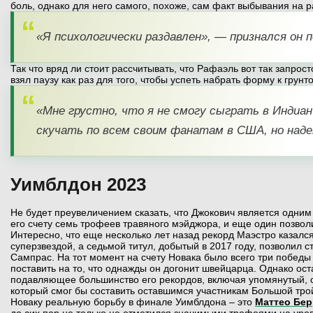
боль, однако для него самого, похоже, сам факт выбывания на 
«Я психологически раздавлен», — признался он 
Так что вряд ли стоит рассчитывать, что Рафаэль вот так запрос
взял паузу как раз для того, чтобы успеть набрать форму к грунт
«Мне грустно, что я не смогу сыграть в Индиан
скучать по всем своим фанатам в США, но над
Уимблдон 2023
Не будет преувеличением сказать, что Джокович является одним
его счету семь трофеев травяного мэйджора, и еще один позво
Интересно, что еще несколько лет назад рекорд Маэстро казал
суперзвездой, а седьмой титул, добытый в 2017 году, позволил 
Сампрас. На тот момент на счету Новака было всего три побед
поставить на то, что однажды он догонит швейцарца. Однако ост
подавляющее большинство его рекордов, включая упомянутый, о
который смог бы составить оставшимся участникам Большой тройк
Новаку реальную борьбу в финале Уимблдона – это
Маттео Бер
до сих пор не только не отметился значимыми трофеями на уровн