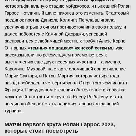
четвертьфинальную стадию мэйджоров, и нынешний Ролан
Гаррос – отличный шанс наконец это изменить. Стартовый
поединок против Даниэль Коллинз Пегула выиграла,
увеличив отрыв в очном противостоянии в свою пользу, и
далее поборется с Камилой Джорджи, успевшей
расправиться с любимицей местных трибун Ализе Корне.
О главных
«темных лошадках» женской сетки
мы уже
рассказывали, но рекомендуем присмотреться к
выступлению еще двух несеяных участниц – а именно,
Каролины Муховой, на старте сломившей сопротивление
Марии Саккари, и Петры Мартич, которая четыре года
назад пробилась в четвертьфинал Открытого чемпионата
Франции. При удачном стечении обстоятельств хорватка
может выйти в третьем круге на Елену Рыбакину, и этот
поединок обещает стать одним из главных украшений
турнира.
Матчи первого круга Ролан Гаррос 2023,
которые стоит посмотреть