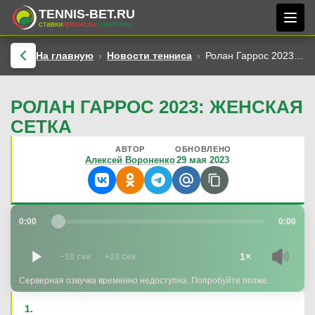
TENNIS-BET.RU
ставки
прогнозы
стратегии
На главную
Новости тенниса
Ролан Гаррос 2023: женская сетка
РОЛАН ГАРРОС 2023: ЖЕНСКАЯ
СЕТКА
АВТОР
ОБНОВЛЕНО
Алексей Вороненко
29 мая 2023
0:00
0:00
1×
−10 сек
+10 сек
Серверная озвучка временно недоступна. Попробуйте позже.