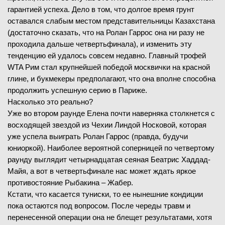
гарантией успеха. Дело в том, что долгое время грунт
оставался слабым местом представительницы Казахстана
(достаточно сказать, что на Ролан Гаррос она ни разу не
проходила дальше четвертьфинала), и изменить эту
тенденцию ей удалось совсем недавно. Главный трофей
WTA Рим стал крупнейшей победой москвички на красной
глине, и букмекеры предполагают, что она вполне способна
продолжить успешную серию в Париже.
Насколько это реально?
Уже во втором раунде Елена почти наверняка столкнется с
восходящей звездой из Чехии Линдой Носковой, которая
уже успела выиграть Ролан Гаррос (правда, будучи
юниоркой). Наиболее вероятной соперницей по четвертому
раунду выглядит четырнадцатая сеяная Беатрис Хаддад-
Майя, а вот в четвертьфинале нас может ждать яркое
противостояние Рыбакина – Жабер.
Кстати, что касается туниски, то ее нынешние кондиции
пока остаются под вопросом. После череды травм и
перенесенной операции она не блещет результатами, хотя