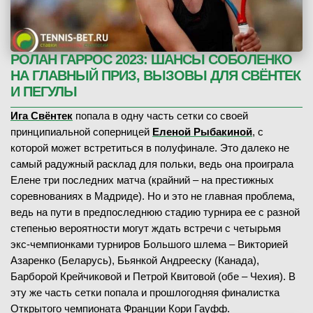
РОЛАН ГАРРОС 2023: ШАНСЫ СОБОЛЕНКО
НА ГЛАВНЫЙ ПРИЗ, ВЫЗОВЫ ДЛЯ СВЁНТЕК
И ПЕГУЛЫ
Ига Свёнтек
попала в одну часть сетки со своей
принципиальной соперницей
Еленой Рыбакиной
, с
которой может встретиться в полуфинале. Это далеко не
самый радужный расклад для польки, ведь она проиграла
Елене три последних матча (крайний – на престижных
соревнованиях в Мадриде). Но и это не главная проблема,
ведь на пути в предпоследнюю стадию турнира ее с разной
степенью вероятности могут ждать встречи с четырьмя
экс-чемпионками турниров Большого шлема – Викторией
Азаренко (Беларусь), Бьянкой Андрееску (Канада),
Барборой Крейчиковой и Петрой Квитовой (обе – Чехия). В
эту же часть сетки попала и прошлогодняя финалистка
Открытого чемпионата Франции Кори Гауфф.