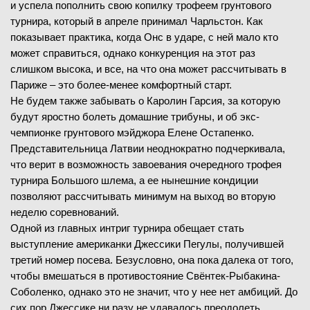
и успела пополнить свою копилку трофеем грунтового
турнира, который в апреле принимал Чарльстон. Как
показывает практика, когда Онс в ударе, с ней мало кто
может справиться, однако конкуренция на этот раз
слишком высока, и все, на что она может рассчитывать в
Париже – это более-менее комфортный старт.
Не будем также забывать о Каролин Гарсия, за которую
будут яростно болеть домашние трибуны, и об экс-
чемпионке грунтового мэйджора Елене Остапенко.
Представительница Латвии неоднократно подчеркивала,
что верит в возможность завоевания очередного трофея
турнира Большого шлема, а ее нынешние кондиции
позволяют рассчитывать минимум на выход во вторую
неделю соревнований.
Одной из главных интриг турнира обещает стать
выступление американки Джессики Пегулы, получившей
третий номер посева. Безусловно, она пока далека от того,
чтобы вмешаться в противостояние Свёнтек-Рыбакина-
Соболенко, однако это не значит, что у нее нет амбиций. До
сих пор Джессике ни разу не удавалось преодолеть