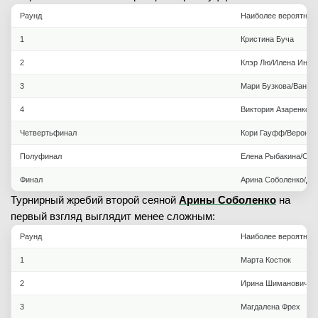
Раунд
Наиболее вероятная
1
Кристина Буча
2
Клэр Лю/Илена Ин-А
3
Мари Бузкова/Ван С
4
Виктория Азаренко/Б
Четвертьфинал
Кори Гауфф/Вероник
Полуфинал
Елена Рыбакина/Онс
Финал
Арина Соболенко/Дже
Турнирный жребий второй сеяной
Арины Соболенко
на
первый взгляд выглядит менее сложным:
Раунд
Наиболее вероятная
1
Марта Костюк
2
Ирина Шиманович
3
Магдалена Фрех