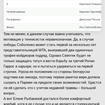
4
Каролина Плишкова/
Четвертьфинал
Каролин Гарсия/Дарь
Полуфинал
Джессика Пегула
Финал
Ига Свёнтек/Елена 
Тем не менее, в данном случае важно учитывать, что
мотивация у теннисисток неравнозначная. Да, в случае
победы Соболенко может стать первой за несколько лет
представительницей WTA, выигравшей два одиночных
трофея мэйджоров подряд. Однако Свёнтек будет не
только защищать титул и вести борьбу за третий Ролан
Гаррос в карьере, но и пытаться удержаться на первой
строчке. Угроза ее положению со стороны белоруски
ощутима как никогда, поэтому первая ракетка мира должна
сыграть в Париже на пределе своих возможностей. Удастся
ли ей сделать это с учетом недавней травмы – большой
вопрос.
А вот Елене Рыбакиной достался более комфортный
жребий, хотя в ее случае это и не является стопроцентной