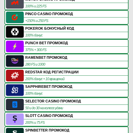
100% и 225 FS
PINCO CASINO ПРОМОКОД
+150% и 250 FS
POKEROK БОНУСНЫЙ КОД
100% бонус
PUNCH BET ПРОМОКОД
375% + 300 FS
RAMENBET ПРОМОКОД
280 FS и 1000
REDSTAR КОД РЕГИСТРАЦИИ
200% бонус + 10 вращений
SAPPHIREBET ПРОМОКОД
100% бонус
SELECTOR CASINO ПРОМОКОД
50 и до 30 на колесе удачи
SLOTT CASINO ПРОМОКОД
200% и 75 FS
SPINBETTER ПРОМОКОД