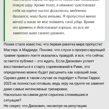
такую игру. Кроме того, я неважно чувствовал
себя на корте чисто физически: медленно
двигался, ноги были вялыми. Я пропустил много
мячей и никак не мог поймать свой удар. Время
от времени я действовал хорошо, но все же
заметно ниже своего уровня».
Позже стало известно, что первая ракетка мира пропустит
Мастерс в Мадриде. Похоже, что слухи о прогрессирующей
травме правого локтя оказались правдой, и все, что сейчас
остается публике – это ждать. Если Джокович успеет
восстановиться к старту соревнований в Риме, это
определенно можно будет расценить как хороший знак.
Однако даже в таком случае он подойдет к Ролан Гаррос
2023 не полностью готовым, ведь игру на грунте не заменят
даже самые интенсивные тренировки.
Насколько на самом деле серьезна сложившаяся
ситуация?
Не секрет, что Джокович, несмотря на репутацию