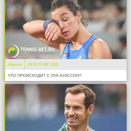
Новости
09:35 02 АВГ 2026
ЧТО ПРОИСХОДИТ С ЛУА БУАССОН?