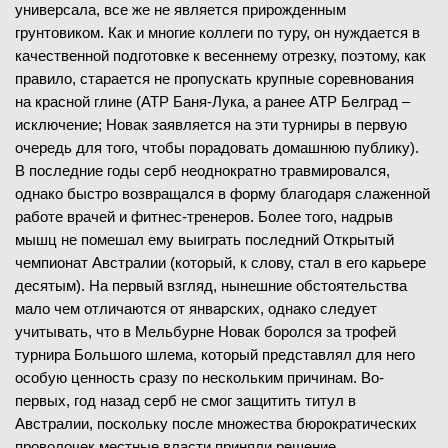
универсала, все же не является прирожденным
грунтовиком. Как и многие коллеги по туру, он нуждается в
качественной подготовке к весеннему отрезку, поэтому, как
правило, старается не пропускать крупные соревнования
на красной глине (ATP Баня-Лука, а ранее ATP Белград –
исключение; Новак заявляется на эти турниры в первую
очередь для того, чтобы порадовать домашнюю публику).
В последние годы серб неоднократно травмировался,
однако быстро возвращался в форму благодаря слаженной
работе врачей и фитнес-тренеров. Более того, надрыв
мышц не помешал ему выиграть последний Открытый
чемпионат Австралии (который, к слову, стал в его карьере
десятым). На первый взгляд, нынешние обстоятельства
мало чем отличаются от январских, однако следует
учитывать, что в Мельбурне Новак боролся за трофей
турнира Большого шлема, который представлял для него
особую ценность сразу по нескольким причинам. Во-
первых, год назад серб не смог защитить титул в
Австралии, поскольку после множества бюрократических
проволочек местные власти приняли решение