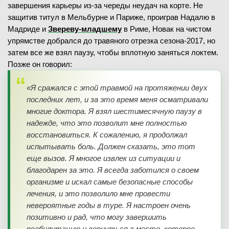
завершения карьеры из-за череды неудач на корте. Не
защитив титул в Мельбурне и Париже, проиграв Надалю в
Мадриде и
Звереву-младшему
в Риме, Новак на чистом
упрямстве добрался до травяного отрезка сезона-2017, но
затем все же взял паузу, чтобы вплотную заняться локтем.
Позже он говорил:
«Я сражался с этой травмой на протяжении двух
последних лет, и за это время меня осматривали
многие доктора. Я взял шестимесячную паузу в
надежде, что это позволит мне полностью
восстановиться. К сожалению, я продолжал
испытывать боль. Должен сказать, это тот
еще вызов. Я многое извлек из ситуации и
благодарен за это. Я всегда заботился о своем
организме и искал самые безопасные способы
лечения, и это позволило мне провести
невероятные годы в туре. Я настроен очень
позитивно и рад, что могу завершить
реабилитацию и вернуться в место, которое