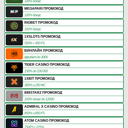
100% бонус
MEGAPARI ПРОМОКОД
100% бонус
RIOBET ПРОМОКОД
100% бонус
1XSLOTS ПРОМОКОД
550% + 450 FS
ВИНЛАЙН ПРОМОКОД
фрибет до 3000
TIGER CASINO ПРОМОКОД
150% до 100 000
1XBIT ПРОМОКОД
300% и 250 ФС
888STARZ ПРОМОКОД
100% бонус до 12000
ADMIRAL X CASINO ПРОМОКОД
850% и 850 FS
ATOM CASINO ПРОМОКОД
750FS + 225%