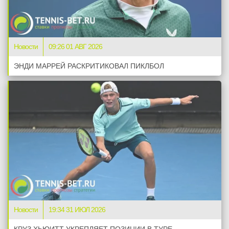
Новости
09:26 01 АВГ 2026
ЭНДИ МАРРЕЙ РАСКРИТИКОВАЛ ПИКЛБОЛ
Новости
19:34 31 ИЮЛ 2026
КРУЗ ХЬЮИТТ УКРЕПЛЯЕТ ПОЗИЦИИ В ТУРЕ