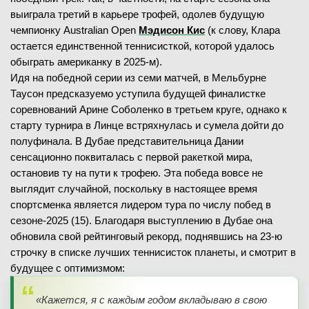
выиграла третий в карьере трофей, одолев будущую
чемпионку Australian Open
Мэдисон Кис
(к слову, Клара
остается единственной теннисисткой, которой удалось
обыграть американку в 2025-м).
Идя на победной серии из семи матчей, в Мельбурне
Таусон предсказуемо уступила будущей финалистке
соревнований Арине Соболенко в третьем круге, однако к
старту турнира в Линце встряхнулась и сумела дойти до
полуфинала. В Дубае представительница Дании
сенсационно поквиталась с первой ракеткой мира,
остановив ту на пути к трофею. Эта победа вовсе не
выглядит случайной, поскольку в настоящее время
спортсменка является лидером тура по числу побед в
сезоне-2025 (15). Благодаря выступлению в Дубае она
обновила свой рейтинговый рекорд, поднявшись на 23-ю
строчку в списке лучших теннисисток планеты, и смотрит в
будущее с оптимизмом:
«Кажется, я с каждым годом вкладываю в свою