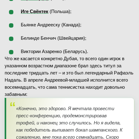
Иге Свёнтек
(Польша);
Бьянке Андрееску (Канада);
Белинде Бенчич (Швейцария);
Виктории Азаренко (Беларусь).
Что же касается конкретно Дубая, то всего один игрок в
указанном возрастном диапазоне брал здесь титул за
последние тридцать лет – и это был легендарный Рафаэль
Надаль. В апреле Андреевой-младшей исполнится всего
восемнадцать, что сама теннисистка находит довольно
забавным:
«Конечно, это здорово. Я мечтала провести
пресс-конференцию, продемонстрировав
трофей, и наконец это случилось. Но я видела,
как победитель выпивает бокал шампанского. К
сожалению, мне пока всего семнадцать. Скоро