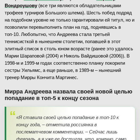
Вондроушову
(все три являются обладательницами
трофеев турниров Большого шлема). Шесть побед подряд
на подобном уровне не только гарантировали ей титул, но и
позволили перевыполнить план на год, поднявшись в
топ-10. Любопытно, что Андреева стала третьей
теннисисткой в нынешнем столетии, попавшей в этот
элитный список в столь юном возрасте (ранее это удалось
Марии Шараповой (2004) и Николь Вайдишовой (2006)). В
1998-м и 1999-м годах соответственно планку покорили
сестры Уильямс, а еще раньше, в 1989-м – нынешний
тренер Мирры Кончита Мартинес.
Мирра Андреева назвала своей новой целью
попадание в топ-5 к концу сезона
«Я ставила своей целью попадание в топ-10 к
концу года, – отметила россиянка в
послематчевом комментарии. – Сейчас лишь
февраль, а я уже ее достигла, что, конечно, само