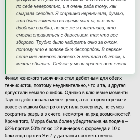
по себе невероятно, и я очень рада тому, как
сыграла сегодня. Я страшно нервничала, думаю,
это было заметно во время матча, все эти
двойные ошибки, но все же я счастлива, что
смогла справиться с давлением, так что все
здорово. Трудно было набирать очко за очком,
потому что в голове был беспорядок. В первом
сете мне немного повезло. Я мечтала об этом, и
мечта сбылась. Сейчас у меня просто нет слов».
Финал женского тысячника стал дебютным для обеих
теннисисток, поэтому неудивительно, что и та, и другая
допустили немало ошибок. Однако в ключевые моменты
Таусон действовала менее цепко, а во втором отрезке и
вовсе слишком быстро отпустила соперницу, не сумев
сократить разрыв в счете, несмотря на ряд возможностей.
Кроме того, Мирра была более убедительна на подаче –
62% против 50% плюс 12 виннеров с форхенда и 10 с
бэкхенда против 9 и 7 у датчанки соответственно.