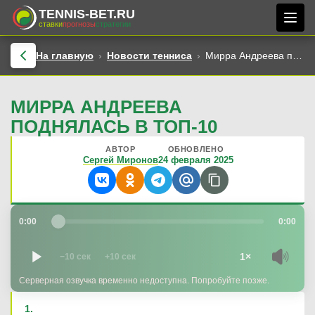
TENNIS-BET.RU
ставки
прогнозы
стратегии
На главную
Новости тенниса
Мирра Андреева поднялась в топ-10
МИРРА АНДРЕЕВА
ПОДНЯЛАСЬ В ТОП-10
АВТОР
ОБНОВЛЕНО
Сергей Миронов
24 февраля 2025
0:00
0:00
1×
−10 сек
+10 сек
Серверная озвучка временно недоступна. Попробуйте позже.