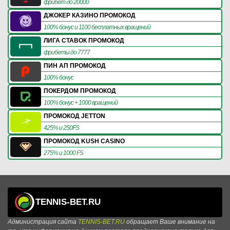
фрибет до 20000
ДЖОКЕР КАЗИНО ПРОМОКОД
100% бонус и 1100 бесплатных вращений
ЛИГА СТАВОК ПРОМОКОД
фрибеты до 7777
ПИН АП ПРОМОКОД
100% бонус
ПОКЕРДОМ ПРОМОКОД
100% бонус + 1000 вращений
ПРОМОКОД JETTON
425% и 250FS
ПРОМОКОД KUSH CASINO
275% и 1000 FS
TENNIS-BET.RU
Администрация сайта
TENNIS-BET.RU
обращает Ваше внимание на