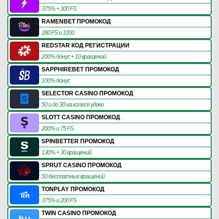
375% + 300 FS
RAMENBET ПРОМОКОД
280 FS и 1000
REDSTAR КОД РЕГИСТРАЦИИ
200% бонус + 10 вращений
SAPPHIREBET ПРОМОКОД
100% бонус
SELECTOR CASINO ПРОМОКОД
50 и до 30 на колесе удачи
SLOTT CASINO ПРОМОКОД
200% и 75 FS
SPINBETTER ПРОМОКОД
130% + 30 вращений
SPRUT CASINO ПРОМОКОД
50 бесплатных вращений
TONPLAY ПРОМОКОД
375% и 200 FS
TWIN CASINO ПРОМОКОД