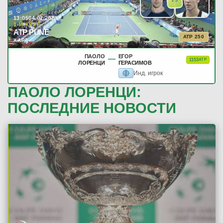
VS
13:05
04.02.2020
1-Й КРУГ
ATP PUNE
ATP 250
ХАРД
ПАОЛО
ЕГОР
—
1153
ATP
ЛОРЕНЦИ
ГЕРАСИМОВ
Инд. игрок
ПАОЛО ЛОРЕНЦИ:
ПОСЛЕДНИЕ НОВОСТИ