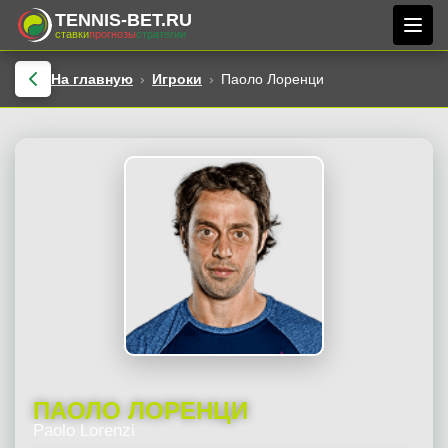
TENNIS-BET.RU
ставки
прогнозы
стратегии
На главную
Игроки
Паоло Лоренци
ПАОЛО ЛОРЕНЦИ
Paolo Lorenzi