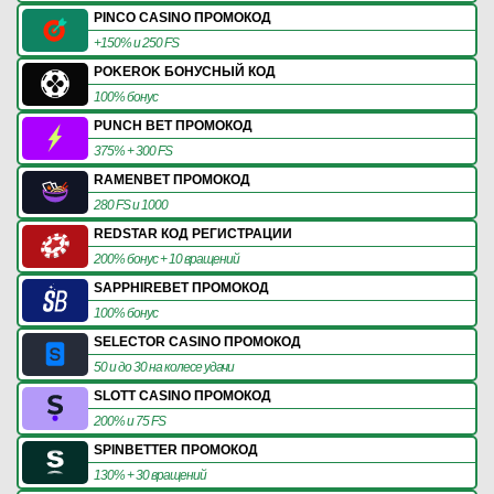
PINCO CASINO ПРОМОКОД
+150% и 250 FS
POKEROK БОНУСНЫЙ КОД
100% бонус
PUNCH BET ПРОМОКОД
375% + 300 FS
RAMENBET ПРОМОКОД
280 FS и 1000
REDSTAR КОД РЕГИСТРАЦИИ
200% бонус + 10 вращений
SAPPHIREBET ПРОМОКОД
100% бонус
SELECTOR CASINO ПРОМОКОД
50 и до 30 на колесе удачи
SLOTT CASINO ПРОМОКОД
200% и 75 FS
SPINBETTER ПРОМОКОД
130% + 30 вращений