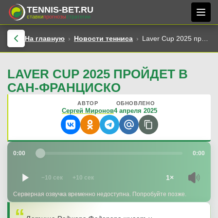
TENNIS-BET.RU
ставки
прогнозы
стратегии
На главную
Новости тенниса
Laver Cup 2025 пройдет в Сан-Франциско
LAVER CUP 2025 ПРОЙДЕТ В
САН-ФРАНЦИСКО
АВТОР
ОБНОВЛЕНО
Сергей Миронов
4 апреля 2025
0:00
0:00
1×
−10 сек
+10 сек
Серверная озвучка временно недоступна. Попробуйте позже.