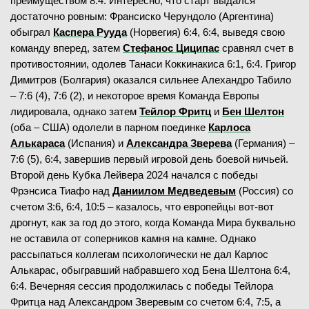
преимуществом 8:4. Интересно, что старт выдался
достаточно ровным: Франсиско Черундоло (Аргентина)
обыграл
Каспера Рууда
(Норвегия) 6:4, 6:4, выведя свою
команду вперед, затем
Стефанос Циципас
сравнял счет в
противостоянии, одолев Танаси Коккинакиса 6:1, 6:4. Григор
Димитров (Болгария) оказался сильнее Алехандро Табило
– 7:6 (4), 7:6 (2), и некоторое время Команда Европы
лидировала, однако затем
Тейлор Фритц
и
Бен Шелтон
(оба – США) одолели в парном поединке
Карлоса
Алькараса
(Испания) и
Александра Зверева
(Германия) –
7:6 (5), 6:4, завершив первый игровой день боевой ничьей.
Второй день Кубка Лейвера 2024 начался с победы
Фрэнсиса Тиафо над
Даниилом Медведевым
(Россия) со
счетом 3:6, 6:4, 10:5 – казалось, что европейцы вот-вот
дрогнут, как за год до этого, когда Команда Мира буквально
не оставила от соперников камня на камне. Однако
рассыпаться коллегам психологически не дал Карлос
Алькарас, обыгравший набравшего ход Бена Шелтона 6:4,
6:4. Вечерняя сессия продолжилась с победы Тейлора
Фритца над Александром Зверевым со счетом 6:4, 7:5, а