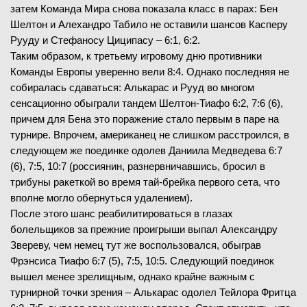
затем Команда Мира снова показала класс в парах: Бен
Шелтон и Алехандро Табило не оставили шансов Касперу
Рууду и Стефаносу Циципасу – 6:1, 6:2.
Таким образом, к третьему игровому дню противники
Команды Европы уверенно вели 8:4. Однако последняя не
собиралась сдаваться: Алькарас и Рууд во многом
сенсационно обыграли тандем Шелтон-Тиафо 6:2, 7:6 (6),
причем для Бена это поражение стало первым в паре на
турнире. Впрочем, американец не слишком расстроился, в
следующем же поединке одолев Даниила Медведева 6:7
(6), 7:5, 10:7 (россиянин, разнервничавшись, бросил в
трибуны ракеткой во время тай-брейка первого сета, что
вполне могло обернуться удалением).
После этого шанс реабилитироваться в глазах
болельщиков за прежние проигрыши выпал Александру
Звереву, чем немец тут же воспользовался, обыграв
Фрэнсиса Тиафо 6:7 (5), 7:5, 10:5. Следующий поединок
вышел менее зрелищным, однако крайне важным с
турнирной точки зрения – Алькарас одолел Тейлора Фритца