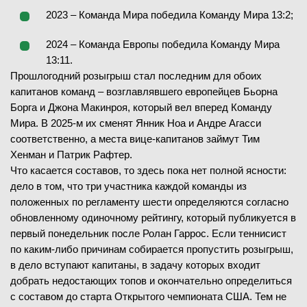
2023 – Команда Мира победила Команду Мира 13:2;
2024 – Команда Европы победила Команду Мира
13:11.
Прошлогодний розыгрыш стал последним для обоих
капитанов команд – возглавлявшего европейцев Бьорна
Борга и Джона Макинроя, который вел вперед Команду
Мира. В 2025-м их сменят Янник Ноа и Андре Агасси
соответственно, а места вице-капитанов займут Тим
Хенман и Патрик Рафтер.
Что касается составов, то здесь пока нет полной ясности:
дело в том, что три участника каждой команды из
положенных по регламенту шести определяются согласно
обновленному одиночному рейтингу, который публикуется в
первый понедельник после Ролан Гаррос. Если теннисист
по каким-либо причинам собирается пропустить розыгрыш,
в дело вступают капитаны, в задачу которых входит
добрать недостающих топов и окончательно определиться
с составом до старта Открытого чемпионата США. Тем не