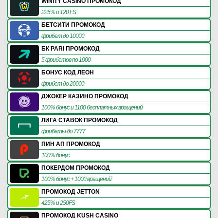
WINITY CASINO ПРОМОКОД
225% и 120 FS
БЕТСИТИ ПРОМОКОД
фрибет до 10000
БК PARI ПРОМОКОД
5 фрибетов по 1000
БОНУС КОД ЛЕОН
фрибет до 20000
ДЖОКЕР КАЗИНО ПРОМОКОД
100% бонус и 1100 бесплатных вращений
ЛИГА СТАВОК ПРОМОКОД
фрибеты до 7777
ПИН АП ПРОМОКОД
100% бонус
ПОКЕРДОМ ПРОМОКОД
100% бонус + 1000 вращений
ПРОМОКОД JETTON
425% и 250FS
ПРОМОКОД KUSH CASINO