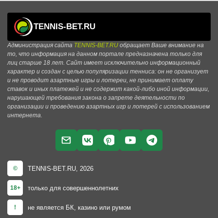
TENNIS-BET.RU
Администрация сайта
TENNIS-BET.RU
обращает Ваше внимание на
то, что информация на данном портале предназначена только для
лиц старше 18 лет. Сайт имеет исключительно информационный
характер и создан с целью популяризации тенниса: он не организует
и не проводит азартные игры и лотереи, не принимает оплату
ставок и иных платежей и не содержит какой-либо иной информации,
нарушающей требования закона о запрете деятельности по
организации и проведению азартных игр и лотерей с использованием
интернета.
TENNIS-BET.RU, 2026
©
только для совершеннолетних
18+
не является БК, казино или румом
!