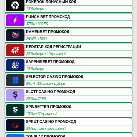
POKEROK БОНУСНЫЙ КОД
100% бонус
PUNCH BET ПРОМОКОД
375% + 300 FS
RAMENBET ПРОМОКОД
280 FS и 1000
REDSTAR КОД РЕГИСТРАЦИИ
200% бонус + 10 вращений
SAPPHIREBET ПРОМОКОД
100% бонус
SELECTOR CASINO ПРОМОКОД
50 и до 30 на колесе удачи
SLOTT CASINO ПРОМОКОД
200% и 75 FS
SPINBETTER ПРОМОКОД
130% + 30 вращений
SPRUT CASINO ПРОМОКОД
50 бесплатных вращений
TONPLAY ПРОМОКОД