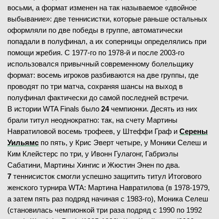
восьми, а формат изменен на так называемое «двойное
выбывание»: две теннисистки, которые раньше остальных
оформляли по две победы в группе, автоматически
попадали в полуфинал, а их соперницы определялись при
помощи жребия. С 1977-го по 1978-й и после 2003-го
использовался привычный современному болельщику
формат: восемь игроков разбиваются на две группы, где
проводят по три матча, сохраняя шансы на выход в
полуфинал фактически до самой последней встречи.
В истории WTA Finals было
24
чемпионки. Десять из них
брали титул неоднократно: так, на счету Мартины
Навратиловой восемь трофеев, у Штеффи Граф и
Серены
Уильямс
по пять, у Крис Эверт четыре, у Моники Селеш и
Ким Клейстерс по три, у Ивонн Гулагонг, Габриэлы
Сабатини, Мартины Хингис и Жюстин Энен по два.
7
теннисисток смогли успешно защитить титул Итогового
женского турнира WTA: Мартина Навратилова (в 1978-1979,
а затем пять раз подряд начиная с 1983-го), Моника Селеш
(становилась чемпионкой три раза подряд с 1990 по 1992