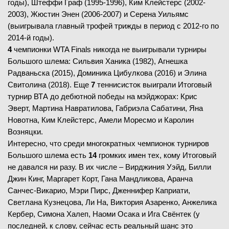
годы), Штеффи Граф (1995-1996), Ким Клейстерс (2002-
2003), Жюстин Энен (2006-2007) и Серена Уильямс
(выигрывала главный трофей трижды в период с 2012-го по
2014-й годы).
4
чемпионки WTA Finals никогда не выигрывали турниры
Большого шлема: Сильвия Ханика (1982), Агнешка
Радваньска (2015), Доминика Цибулкова (2016) и Элина
Свитолина (2018). Еще
7
теннисисток выиграли Итоговый
турнир ВТА до дебютной победы на мэйджорах: Крис
Эверт, Мартина Навратилова, Габриэла Сабатини, Яна
Новотна, Ким Клейстерс, Амели Моресмо и Каролин
Возняцки.
Интересно, что среди многократных чемпионок турниров
Большого шлема есть
14
громких имен тех, кому Итоговый
не давался ни разу. В их числе – Вирджиния Уэйд, Билли
Джин Кинг, Маргарет Корт, Гана Мандликова, Аранча
Санчес-Викарио, Мэри Пирс, Дженнифер Каприати,
Светлана Кузнецова, Ли На, Виктория Азаренко, Анжелика
Кербер, Симона Халеп, Наоми Осака и Ига Свёнтек (у
последней, к слову, сейчас есть реальный шанс это