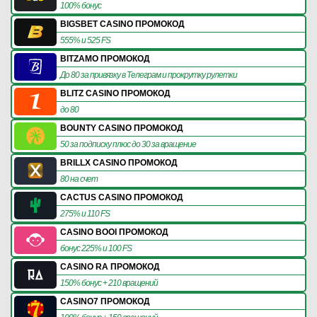
100% бонус
BIGSBET CASINO ПРОМОКОД
555% и 525 FS
BITZAMO ПРОМОКОД
До 80 за привязку в Телеграм и прокрутку рулетки
BLITZ CASINO ПРОМОКОД
до 80
BOUNTY CASINO ПРОМОКОД
50 за подписку плюс до 30 за вращение
BRILLX CASINO ПРОМОКОД
80 на счет
CACTUS CASINO ПРОМОКОД
275% и 110 FS
CASINO BOOI ПРОМОКОД
бонус 225% и 100 FS
CASINO RA ПРОМОКОД
150% бонус + 210 вращений
CASINO7 ПРОМОКОД