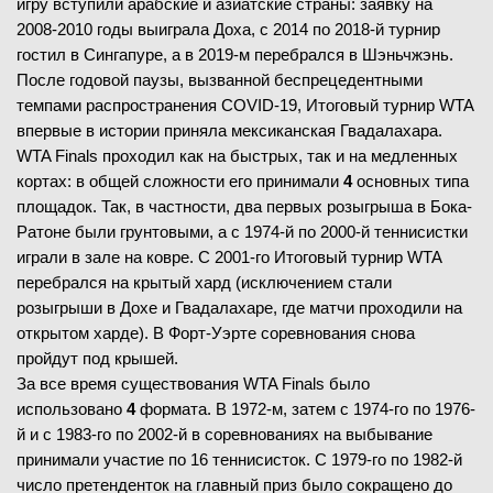
игру вступили арабские и азиатские страны: заявку на
2008-2010 годы выиграла Доха, с 2014 по 2018-й турнир
гостил в Сингапуре, а в 2019-м перебрался в Шэньчжэнь.
После годовой паузы, вызванной беспрецедентными
темпами распространения COVID-19, Итоговый турнир WTA
впервые в истории приняла мексиканская Гвадалахара.
WTA Finals проходил как на быстрых, так и на медленных
кортах: в общей сложности его принимали
4
основных типа
площадок. Так, в частности, два первых розыгрыша в Бока-
Ратоне были грунтовыми, а с 1974-й по 2000-й теннисистки
играли в зале на ковре. С 2001-го Итоговый турнир WTA
перебрался на крытый хард (исключением стали
розыгрыши в Дохе и Гвадалахаре, где матчи проходили на
открытом харде). В Форт-Уэрте соревнования снова
пройдут под крышей.
За все время существования WTA Finals было
использовано
4
формата. В 1972-м, затем с 1974-го по 1976-
й и с 1983-го по 2002-й в соревнованиях на выбывание
принимали участие по 16 теннисисток. С 1979-го по 1982-й
число претенденток на главный приз было сокращено до