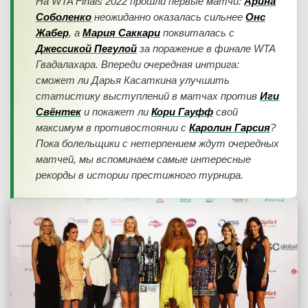
На WTA Finals 2022 прошли первые матчи:
Арина
Соболенко
неожиданно оказалась сильнее
Онс
Жабер
, а
Мария Саккари
поквиталась с
Джессикой Пегулой
за поражение в финале WTA
Гвадалахара. Впереди очередная интрига:
сможет ли Дарья Касаткина улучшить
статистику выступлений в матчах против
Иги
Свёнтек
и покажет ли
Кори Гауфф
свой
максимум в противостоянии с
Каролин Гарсия
?
Пока болельщики с нетерпением ждут очередных
матчей, мы вспоминаем самые интересные
рекорды в истории престижного турнира.