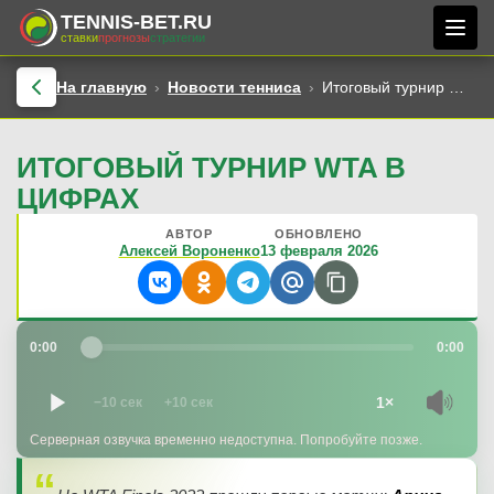
TENNIS-BET.RU
ставки
прогнозы
стратегии
На главную
Новости тенниса
Итоговый турнир WTA в цифрах
ИТОГОВЫЙ ТУРНИР WTA В
ЦИФРАХ
АВТОР
ОБНОВЛЕНО
Алексей Вороненко
13 февраля 2026
0:00
0:00
1×
−10 сек
+10 сек
Серверная озвучка временно недоступна. Попробуйте позже.