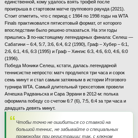
единственной, кому удалось взять трофей после
проигрыша в стартовом матче группового раунда (2021).
Стоит отметить, что с период с 1984 по 1998 годы на WTA
Finals практиковался пятисетовый формат, от которого
впоследствии было решено отказаться. На эти годы
пришлись
3
по-настоящему легендарных финала: Селеш —
Сабатини – 6:4, 5:7, 3:6, 6:4, 6:2 (1990), Граф – Хубер – 6:1,
2:6, 6:1, 4:6, 6:3 (1995) и Граф – Хингис 6:3, 4:6, 6:0, 4:6, 6:0
(1996).
Победа Моники Селеш, кстати, далась легендарной
теннисистке непросто: матч продлился три часа и сорок
семь минут и стал самым затяжным в истории Итогового
турнира WTA. Самый длительный трехсетовик провели
Агнешка Радваньска и Сара Эррани в 2012-м: полька
оформила победу со счетом 6:7 (6), 7:5, 6:4 за три часа и
двадцать девять минут.
Чтобы точно не ошибиться со ставкой на
большой теннис, не забывайте о специальных
промокодах при регистрации: так, с ключом