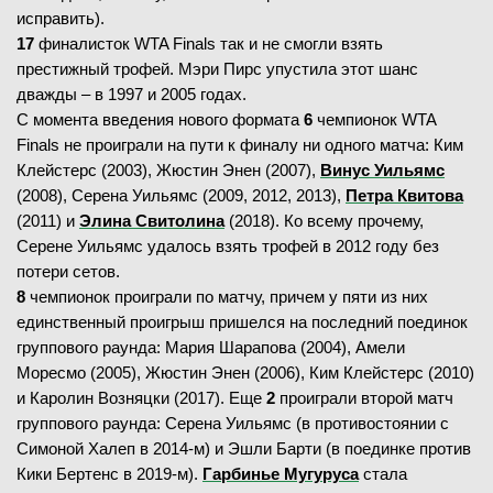
исправить).
17
финалисток WTA Finals так и не смогли взять
престижный трофей. Мэри Пирс упустила этот шанс
дважды – в 1997 и 2005 годах.
С момента введения нового формата
6
чемпионок WTA
Finals не проиграли на пути к финалу ни одного матча: Ким
Клейстерс (2003), Жюстин Энен (2007),
Винус Уильямс
(2008), Серена Уильямс (2009, 2012, 2013),
Петра Квитова
(2011) и
Элина Свитолина
(2018). Ко всему прочему,
Серене Уильямс удалось взять трофей в 2012 году без
потери сетов.
8
чемпионок проиграли по матчу, причем у пяти из них
единственный проигрыш пришелся на последний поединок
группового раунда: Мария Шарапова (2004), Амели
Моресмо (2005), Жюстин Энен (2006), Ким Клейстерс (2010)
и Каролин Возняцки (2017). Еще
2
проиграли второй матч
группового раунда: Серена Уильямс (в противостоянии с
Симоной Халеп в 2014-м) и Эшли Барти (в поединке против
Кики Бертенс в 2019-м).
Гарбинье Мугуруса
стала