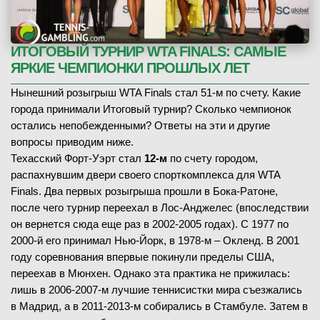
ИТОГОВЫЙ ТУРНИР WTA FINALS: САМЫЕ
ЯРКИЕ ЧЕМПИОНКИ ПРОШЛЫХ ЛЕТ
Нынешний розыгрыш WTA Finals стал 51-м по счету. Какие
города принимали Итоговый турнир? Сколько чемпионок
остались непобежденными? Ответы на эти и другие
вопросы приводим ниже.
Техасский Форт-Уэрт стал
12-м
по счету городом,
распахнувшим двери своего спорткомплекса для WTA
Finals. Два первых розыгрыша прошли в Бока-Ратоне,
после чего турнир переехал в Лос-Анджелес (впоследствии
он вернется сюда еще раз в 2002-2005 годах). С 1977 по
2000-й его принимал Нью-Йорк, в 1978-м – Окленд. В 2001
году соревнования впервые покинули пределы США,
переехав в Мюнхен. Однако эта практика не прижилась:
лишь в 2006-2007-м лучшие теннисистки мира съезжались
в Мадрид, а в 2011-2013-м собирались в Стамбуле. Затем в