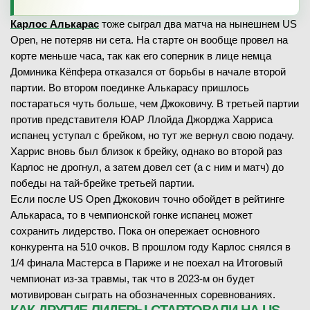
Карлос Алькарас
тоже сыграл два матча на нынешнем US
Open, не потеряв ни сета. На старте он вообще провел на
корте меньше часа, так как его соперник в лице немца
Доминика Кёпфера отказался от борьбы в начале второй
партии. Во втором поединке Алькарасу пришлось
постараться чуть больше, чем Джоковичу. В третьей партии
против представителя ЮАР Ллойда Джорджа Харриса
испанец уступал с брейком, но тут же вернул свою подачу.
Харрис вновь был близок к брейку, однако во второй раз
Карлос не дрогнул, а затем довел сет (а с ним и матч) до
победы на тай-брейке третьей партии.
Если после US Open Джокович точно обойдет в рейтинге
Алькараса, то в чемпионской гонке испанец может
сохранить лидерство. Пока он опережает основного
конкурента на 510 очков. В прошлом году Карлос снялся в
1/4 финала Мастерса в Париже и не поехал на Итоговый
чемпионат из-за травмы, так что в 2023-м он будет
мотивирован сыграть на обозначенных соревнованиях.