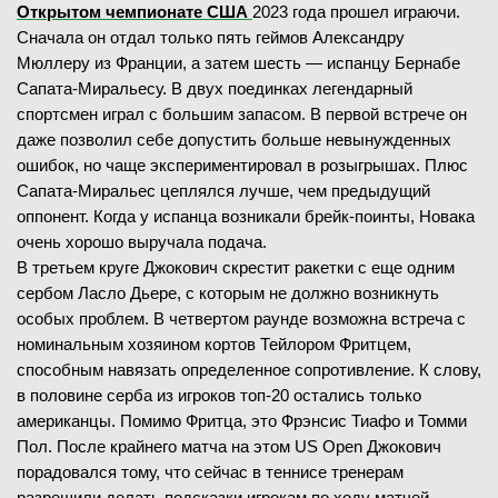
Открытом чемпионате США
2023 года прошел играючи.
Сначала он отдал только пять геймов Александру
Мюллеру из Франции, а затем шесть — испанцу Бернабе
Сапата-Миральесу. В двух поединках легендарный
спортсмен играл с большим запасом. В первой встрече он
даже позволил себе допустить больше невынужденных
ошибок, но чаще экспериментировал в розыгрышах. Плюс
Сапата-Миральес цеплялся лучше, чем предыдущий
оппонент. Когда у испанца возникали брейк-поинты, Новака
очень хорошо выручала подача.
В третьем круге Джокович скрестит ракетки с еще одним
сербом Ласло Дьере, с которым не должно возникнуть
особых проблем. В четвертом раунде возможна встреча с
номинальным хозяином кортов Тейлором Фритцем,
способным навязать определенное сопротивление. К слову,
в половине серба из игроков топ-20 остались только
американцы. Помимо Фритца, это Фрэнсис Тиафо и Томми
Пол. После крайнего матча на этом US Open Джокович
порадовался тому, что сейчас в теннисе тренерам
разрешили делать подсказки игрокам по ходу матчей,