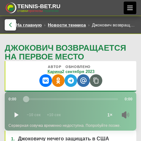
TENNIS-BET.RU
ставки
прогнозы
стратегии
На главную
Новости тенниса
Джокович возвращается на первое место
ДЖОКОВИЧ ВОЗВРАЩАЕТСЯ
НА ПЕРВОЕ МЕСТО
АВТОР
ОБНОВЛЕНО
Карина
2 сентября 2023
0:00
0:00
1×
−10 сек
+10 сек
Серверная озвучка временно недоступна. Попробуйте позже.
Джоковичу нечего защищать в США