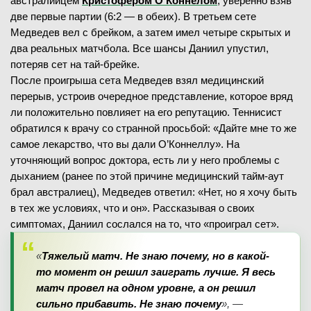
австралийцем
Кристофером О’Коннелом
, уверенно взяв
две первые партии (6:2 — в обеих). В третьем сете
Медведев вел с брейком, а затем имел четыре скрытых и
два реальных матчбола. Все шансы Даниил упустил,
потеряв сет на тай-брейке.
После проигрыша сета Медведев взял медицинский
перерыв, устроив очередное представление, которое вряд
ли положительно повлияет на его репутацию. Теннисист
обратился к врачу со странной просьбой: «Дайте мне то же
самое лекарство, что вы дали О’Коннеллу». На
уточняющий вопрос доктора, есть ли у него проблемы с
дыханием (ранее по этой причине медицинский тайм-аут
брал австралиец), Медведев ответил: «Нет, но я хочу быть
в тех же условиях, что и он». Рассказывая о своих
симптомах, Даниил сослался на то, что «проиграл сет».
«
Тяжелый матч. Не знаю почему, но в какой-
то момент он решил заиграть лучше. Я весь
матч провел на одном уровне, а он решил
сильно прибавить. Не знаю почему
», —