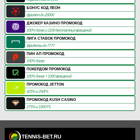
БОНУС КОД ЛЕОН
фрибет до 20000
ДЖОКЕР КАЗИНО ПРОМОКОД
100% бонус и 1100 бесплатных вращений
ЛИГА СТАВОК ПРОМОКОД
фрибеты до 7777
ПИН АП ПРОМОКОД
100% бонус
ПОКЕРДОМ ПРОМОКОД
100% бонус + 1000 вращений
ПРОМОКОД JETTON
425% и 250FS
ПРОМОКОД KUSH CASINO
275% и 1000 FS
TENNIS-BET.RU