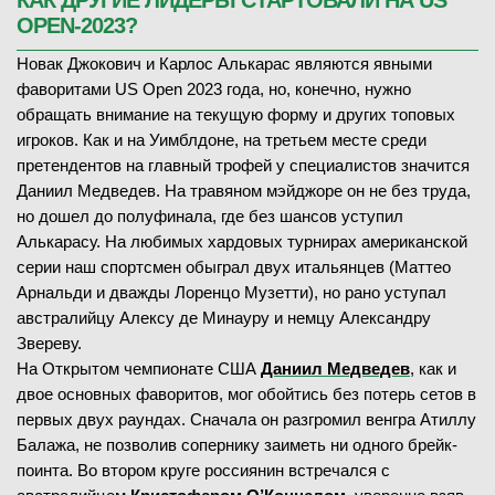
КАК ДРУГИЕ ЛИДЕРЫ СТАРТОВАЛИ НА US
OPEN-2023?
Новак Джокович и Карлос Алькарас являются явными
фаворитами US Open 2023 года, но, конечно, нужно
обращать внимание на текущую форму и других топовых
игроков. Как и на Уимблдоне, на третьем месте среди
претендентов на главный трофей у специалистов значится
Даниил Медведев. На травяном мэйджоре он не без труда,
но дошел до полуфинала, где без шансов уступил
Алькарасу. На любимых хардовых турнирах американской
серии наш спортсмен обыграл двух итальянцев (Маттео
Арнальди и дважды Лоренцо Музетти), но рано уступал
австралийцу Алексу де Минауру и немцу Александру
Звереву.
На Открытом чемпионате США
Даниил Медведев
, как и
двое основных фаворитов, мог обойтись без потерь сетов в
первых двух раундах. Сначала он разгромил венгра Атиллу
Балажа, не позволив сопернику заиметь ни одного брейк-
поинта. Во втором круге россиянин встречался с