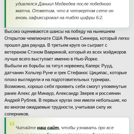
удивлялся Даниил Медведев после победного
матча. Отметим, что в четвертом сете он
вновь зафиксировал на табло цифры 6:2.
Высоко оцениваются шансы на победу на нынешнем
Открытом чемпионате США Янника Синнера, который легко
прошел два раунда. В третьем круге он сыграет с
ветераном Стэном Вавринкой, который из всех мэйджоров
лучше всего выступает именно в Нью-Йорке.
Выбыли из борьбы за титул норвежец Каперс Рууд,
датчанин Хольгер Руне и грек Стефанос Циципас, которые
плохо выглядели и на подготовительных турнирах.
Возможно, хорошо себя проявить себя смогут упомянутые
ранее Алекс де Минаур, Александр Зверев и россиянин
Андрей Рублев. В первых кругах они имели небольшие, но
во многом ожидаемые трудности, учитывая силу их
соперников.
Читайте
наш сайт,
чтобы узнавать про все