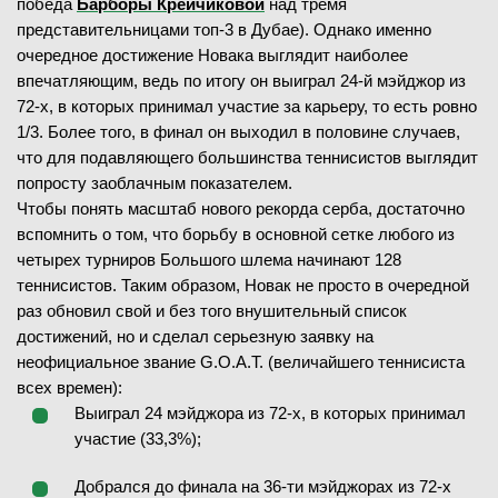
победа
Барборы Крейчиковой
над тремя
представительницами топ-3 в Дубае). Однако именно
очередное достижение Новака выглядит наиболее
впечатляющим, ведь по итогу он выиграл 24-й мэйджор из
72-х, в которых принимал участие за карьеру, то есть ровно
1/3. Более того, в финал он выходил в половине случаев,
что для подавляющего большинства теннисистов выглядит
попросту заоблачным показателем.
Чтобы понять масштаб нового рекорда серба, достаточно
вспомнить о том, что борьбу в основной сетке любого из
четырех турниров Большого шлема начинают 128
теннисистов. Таким образом, Новак не просто в очередной
раз обновил свой и без того внушительный список
достижений, но и сделал серьезную заявку на
неофициальное звание G.O.A.T. (величайшего теннисиста
всех времен):
Выиграл 24 мэйджора из 72-х, в которых принимал
участие (33,3%);
Добрался до финала на 36-ти мэйджорах из 72-х