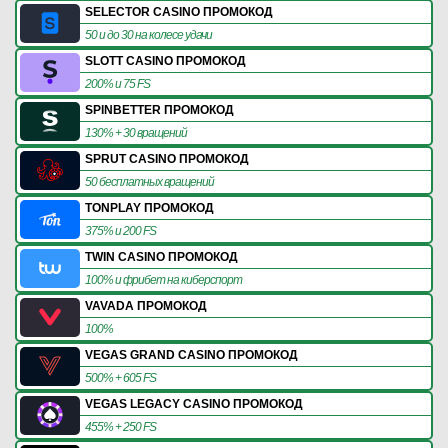
SELECTOR CASINO ПРОМОКОД
50 и до 30 на колесе удачи
SLOTT CASINO ПРОМОКОД
200% и 75 FS
SPINBETTER ПРОМОКОД
130% + 30 вращений
SPRUT CASINO ПРОМОКОД
50 бесплатных вращений
TONPLAY ПРОМОКОД
375% и 200 FS
TWIN CASINO ПРОМОКОД
100% и фрибет на киберспорт
VAVADA ПРОМОКОД
100%
VEGAS GRAND CASINO ПРОМОКОД
500% + 605 FS
VEGAS LEGACY CASINO ПРОМОКОД
455% + 250 FS