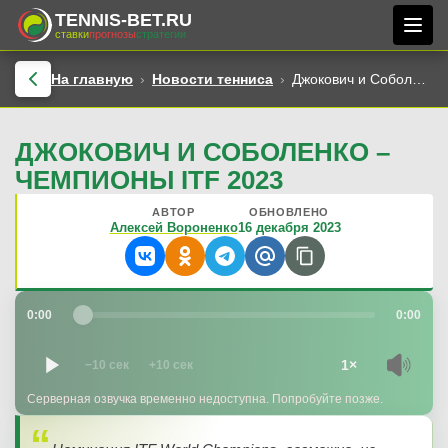
TENNIS-BET.RU
ставки
прогнозы
стратегии
На главную
Новости тенниса
Джокович и Соболенко – чемпионы ITF 2023
ДЖОКОВИЧ И СОБОЛЕНКО –
ЧЕМПИОНЫ ITF 2023
АВТОР
ОБНОВЛЕНО
Алексей Вороненко
16 декабря 2023
0:00
0:00
1×
−10 сек
+10 сек
Серверная озвучка временно недоступна. Попробуйте позже.