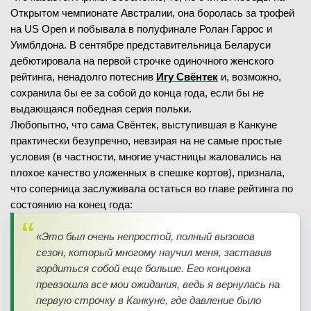
Открытом чемпионате Австралии, она боролась за трофей
на US Open и побывала в полуфинале Ролан Гаррос и
Уимблдона. В сентябре представительница Беларуси
дебютировала на первой строчке одиночного женского
рейтинга, ненадолго потеснив
Игу Свёнтек
и, возможно,
сохранила бы ее за собой до конца года, если бы не
выдающаяся победная серия польки.
Любопытно, что сама Свёнтек, выступившая в Канкуне
практически безупречно, невзирая на не самые простые
условия (в частности, многие участницы жаловались на
плохое качество уложенных в спешке кортов), признала,
что соперница заслуживала остаться во главе рейтинга по
состоянию на конец года:
«Это был очень непростой, полный вызовов
сезон, который многому научил меня, заставив
гордиться собой еще больше. Его концовка
превзошла все мои ожидания, ведь я вернулась на
первую строчку в Канкуне, где давление было