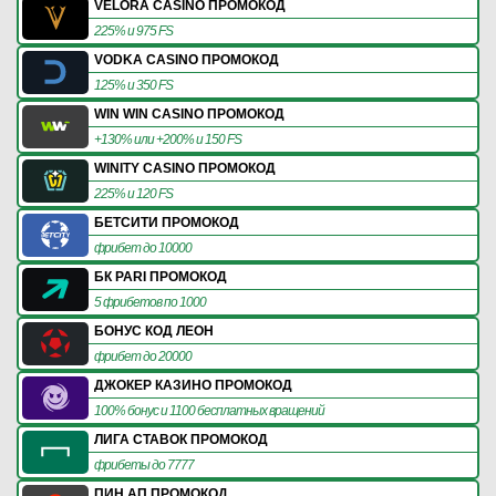
VELORA CASINO ПРОМОКОД
225% и 975 FS
VODKA CASINO ПРОМОКОД
125% и 350 FS
WIN WIN CASINO ПРОМОКОД
+130% или +200% и 150 FS
WINITY CASINO ПРОМОКОД
225% и 120 FS
БЕТСИТИ ПРОМОКОД
фрибет до 10000
БК PARI ПРОМОКОД
5 фрибетов по 1000
БОНУС КОД ЛЕОН
фрибет до 20000
ДЖОКЕР КАЗИНО ПРОМОКОД
100% бонус и 1100 бесплатных вращений
ЛИГА СТАВОК ПРОМОКОД
фрибеты до 7777
ПИН АП ПРОМОКОД