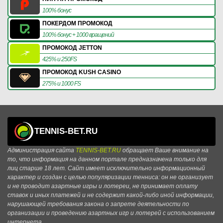
100% бонус
ПОКЕРДОМ ПРОМОКОД
100% бонус + 1000 вращений
ПРОМОКОД JETTON
425% и 250FS
ПРОМОКОД KUSH CASINO
275% и 1000 FS
TENNIS-BET.RU
Администрация сайта
TENNIS-BET.RU
обращает Ваше внимание на
то, что информация на данном портале предназначена только для
лиц старше 18 лет. Сайт имеет исключительно информационный
характер и создан с целью популяризации тенниса: он не организует
и не проводит азартные игры и лотереи, не принимает оплату
ставок и иных платежей и не содержит какой-либо иной информации,
нарушающей требования закона о запрете деятельности по
организации и проведению азартных игр и лотерей с использованием
интернета.