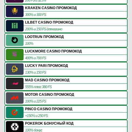
200 FS и 325%
KRAKEN CASINO ПРОМОКОД
300% и 300 FS
LILBET CASINO ПРОМОКОД
200% и 150 FS для казино
LOOTRUN ПРОМОКОД
100%
LUCKMORE CASINO ПРОМОКОД
400% и 700 FS
LUCKY PARI ПРОМОКОД
130% и 150 FS
MAD CASINO ПРОМОКОД
555% плюс 380 FS
MOTOR CASINO ПРОМОКОД
100% и 225 FS
PINCO CASINO ПРОМОКОД
+150% и 250 FS
POKEROK БОНУСНЫЙ КОД
100% бонус