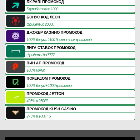
БК PARI ПРОМОКОД
5 фрибетов по 1000
БОНУС КОД ЛЕОН
фрибет до 20000
ДЖОКЕР КАЗИНО ПРОМОКОД
100% бонус и 1100 бесплатных вращений
ЛИГА СТАВОК ПРОМОКОД
фрибеты до 7777
ПИН АП ПРОМОКОД
100% бонус
ПОКЕРДОМ ПРОМОКОД
100% бонус + 1000 вращений
ПРОМОКОД JETTON
425% и 250FS
ПРОМОКОД KUSH CASINO
275% и 1000 FS