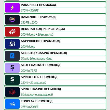
PUNCH BET ПРОМОКОД
375% + 300 FS
RAMENBET ПРОМОКОД
280 FS и 1000
REDSTAR КОД РЕГИСТРАЦИИ
200% бонус + 10 вращений
SAPPHIREBET ПРОМОКОД
100% бонус
SELECTOR CASINO ПРОМОКОД
50 и до 30 на колесе удачи
SLOTT CASINO ПРОМОКОД
200% и 75 FS
SPINBETTER ПРОМОКОД
130% + 30 вращений
SPRUT CASINO ПРОМОКОД
50 бесплатных вращений
TONPLAY ПРОМОКОД
375% и 200 FS