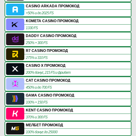
CASINO ARKADA ПРОМОКОД
+50% и до 2025 FS
KOMETA CASINO ПРОМОКОД
1330 FS
DADDY CASINO ПРОМОКОД
250% + 300 FS
R7 CASINO ПРОМОКОД
275% и 310 FS
CASINO X ПРОМОКОД
200% бонус, 215 FS и фрибет
CAT CASINO ПРОМОКОД
450% и до 700 FS
GAMA CASINO ПРОМОКОД
100% + 150 FS
KENT CASINO ПРОМОКОД
370% и 300 FS
МЕЛБЕТ ПРОМОКОД
100% бонус до 25000