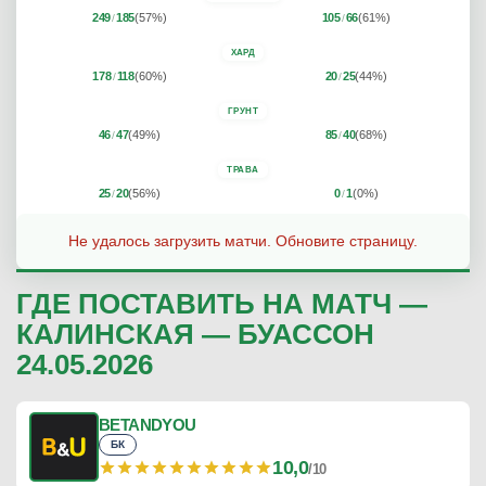
249
185
(57%)
105
66
(61%)
/
/
ХАРД
178
118
(60%)
20
25
(44%)
/
/
ГРУНТ
46
47
(49%)
85
40
(68%)
/
/
ТРАВА
25
20
(56%)
0
1
(0%)
/
/
Не удалось загрузить матчи. Обновите страницу.
ГДЕ ПОСТАВИТЬ НА МАТЧ —
КАЛИНСКАЯ — БУАССОН
24.05.2026
BETANDYOU
БК
10,0
/10