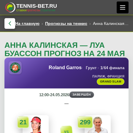
TENNIS-BET.RU
ставки
прогнозы
стратегии
На главную
Прогнозы на теннис
Анна Калинская — Луа Буассон прогноз на 24 мая
АННА КАЛИНСКАЯ — ЛУА
БУАССОН ПРОГНОЗ НА 24 МАЯ
Roland Garros
Грунт
1/64 финала
ПАРИЖ, ФРАНЦИЯ
GRAND SLAM
12:00
•
24.05.2026
ЗАВЕРШЁН
—
21
299
VS