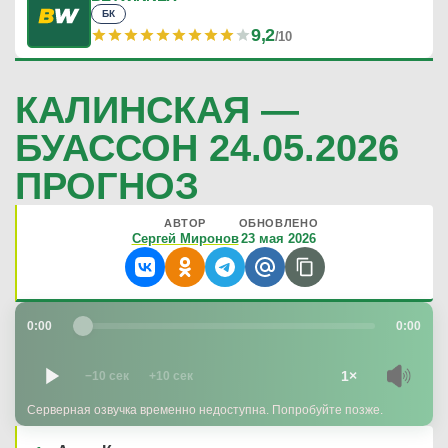
БК
9,2
/10
КАЛИНСКАЯ —
БУАССОН 24.05.2026
ПРОГНОЗ
АВТОР
ОБНОВЛЕНО
Сергей Миронов
23 мая 2026
0:00
0:00
1×
−10 сек
+10 сек
Серверная озвучка временно недоступна. Попробуйте позже.