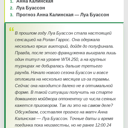
Анна Калинская
Луа Буассон
Прогноз Анна Калинская — Луа Буассон
В прошлом году Луа Буассон стала настоящей
сенсацией на Ролан Гаррос. Она одержала
несколько ярких викторий, дойдя до полуфинала.
Правда, после этого француженка выиграла лишь
один титул на уровне WTA 250, а на крупных
турнирах не добиралась дальше третьего
раунда. Начало нового сезона Буассон и вовсе
отложила на несколько месяцев из-за травмы.
Сейчас она находится далеко не в оптимальной
форме. В такой ситуации получить на старте
домашнего мэйджора оппонентку из числа сеяных
кажется приговором. Так ли это на самом деле?
Обсуждаем, составляя прогноз на матч Анна
Калинская — Луа Буассон. Точные даты и время
поединка пока неизвестны, но не ранее 12:00 24