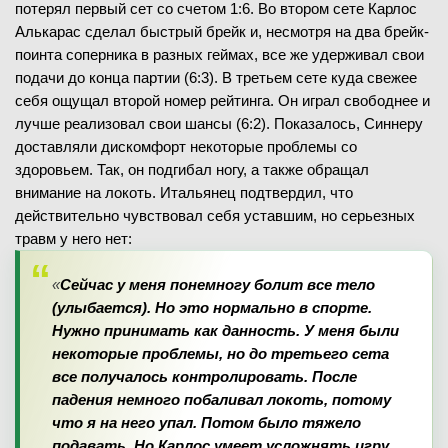
потерял первый сет со счетом 1:6. Во втором сете Карлос
Алькарас сделал быстрый брейк и, несмотря на два брейк-
поинта соперника в разных геймах, все же удерживал свои
подачи до конца партии (6:3). В третьем сете куда свежее
себя ощущал второй номер рейтинга. Он играл свободнее и
лучше реализовал свои шансы (6:2). Показалось, Синнеру
доставляли дискомфорт некоторые проблемы со
здоровьем. Так, он подгибал ногу, а также обращал
внимание на локоть. Итальянец подтвердил, что
действительно чувствовал себя уставшим, но серьезных
травм у него нет:
«
Сейчас у меня понемногу болит все тело
(улыбается). Но это нормально в спорте.
Нужно принимать как данность. У меня были
некоторые проблемы, но до третьего сета
все получалось контролировать. После
падения немного побаливал локоть, потому
что я на него упал. Потом было тяжело
подавать. Но Карлос умеет усложнять игру