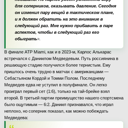
для соперников, оказывать давление. Сегодня
он изменил пару вещей в тактическом плане,
и я должен обратить на это внимание в
следующий раз. Мне нужно прибавить в паре
аспектов, чтобы в следующий раз его
обыграть
».
В финале ATP Miami, как и в 2023-м, Карлос Алькарас
встречался с Даниилом Медведевым. Путь россиянина в
решающую стадию получился более тернистым. Ему
пришлось очень трудно в матчах с американцами —
Себастьяном Кордой и Томми Полом. Последнему
Медведев едва не уступил в полуфинале. Он легко
проиграл первый сет (1:6), только на тай-брейке взял
второй. В третьей партии преимущество нашего спортсмена
было ощутимым — 6:2. Даниил признавался, что играл
неплохо, но соперник показал, как можно побеждать
Медведева: