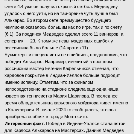
счете 4:4 уже он получил скрытый сетбол. Медведеву
удалось с него уйти, но на тай-брейке чуть лучше был
Алькарас. Во втором сете преимущество будущего
чемпиона оказалось большим как по игре, так и по счету
(6:1). За поединок Медведев сделал всего 11 виннеров, а
соперник — 23. К тому же невынужденных ошибок у
россиянина было больше (14 против 11).
Букмекеры и специалисты не ошиблись, предположив, что
победит Алькарас. Например, именитый в прошлом
российский мастер Евгений Кафельников отмечал, что
хардовое покрытие в Индиан-Уэллсе больше подходит
именно испанцу. Отметим, что за финалом
непосредственно на стадионе следила еще одна наша
известная теннисистка Мария Шарапова. В последнее
время обладательница карьерного мэйджора живет именно
в Калифорнии. В начале 2024-го сообщалось, что она
приобрела особняк в городе Монтесито.
Интересный факт
. Победа в Индиан-Уэллсе стала пятой
для Карлоса Алькараса на Мастерсах. Даниил Медведев