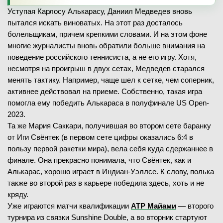
Уступая Карлосу Алькарасу, Даниил Медведев вновь
пытался искать виноватых. На этот раз досталось
болельщикам, причем крепкими словами. И на этом фоне
многие журналисты вновь обратили больше внимания на
поведение российского теннисиста, а не его игру. Хотя,
несмотря на проигрыш в двух сетах, Медведев старался
менять тактику. Например, чаще шел к сетке, чем соперник,
активнее действовал на приеме. Собственно, такая игра
помогла ему победить Алькараса в полуфинале US Open-
2023.
Та же Мария Саккари, получившая во втором сете баранку
от Иги Свёнтек (в первом сете цифры оказались 6:4 в
пользу первой ракетки мира), вела себя куда сдержаннее в
финале. Она прекрасно понимала, что Свёнтек, как и
Алькарас, хорошо играет в Индиан-Уэллсе. К слову, полька
также во второй раз в карьере победила здесь, хоть и не
кряду.
Уже играются матчи квалификации
ATP Майами
— второго
турнира из связки Sunshine Double, а во вторник стартуют