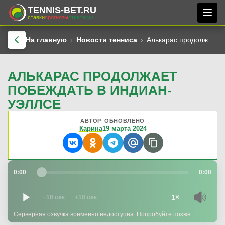
TENNIS-BET.RU
ставки
прогнозы
стратегии
На главную
Новости тенниса
Алькарас продолжает побеждать в Индиан-Уэллсе
АЛЬКАРАС ПРОДОЛЖАЕТ
ПОБЕЖДАТЬ В ИНДИАН-
УЭЛЛСЕ
АВТОР
ОБНОВЛЕНО
Карина
19 марта 2024
0:00
0:00
1×
−10 сек
+10 сек
Серверная озвучка временно недоступна. Попробуйте позже.