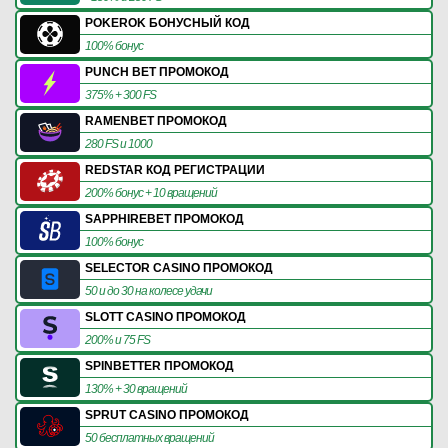
POKEROK БОНУСНЫЙ КОД
100% бонус
PUNCH BET ПРОМОКОД
375% + 300 FS
RAMENBET ПРОМОКОД
280 FS и 1000
REDSTAR КОД РЕГИСТРАЦИИ
200% бонус + 10 вращений
SAPPHIREBET ПРОМОКОД
100% бонус
SELECTOR CASINO ПРОМОКОД
50 и до 30 на колесе удачи
SLOTT CASINO ПРОМОКОД
200% и 75 FS
SPINBETTER ПРОМОКОД
130% + 30 вращений
SPRUT CASINO ПРОМОКОД
50 бесплатных вращений