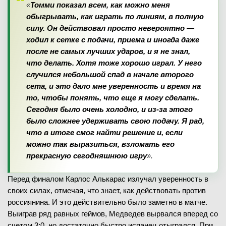
«
Томми показал всем, как можно меня
обыгрывать, как играть по линиям, в полную
силу. Он действовал просто невероятно —
ходил к сетке с подачи, приема и иногда даже
после не самых лучших ударов, и я не знал,
что делать. Хотя тоже хорошо играл. У него
случился небольшой спад в начале второго
сета, и это дало мне уверенность и время на
то, чтобы понять, что еще я могу сделать.
Сегодня было очень холодно, и из-за этого
было сложнее удерживать свою подачу. Я рад,
что в итоге смог найти решение и, если
можно так выразиться, взломать его
прекрасную сегодняшнюю игру
».
Перед финалом Карлос Алькарас излучал уверенность в
своих силах, отмечая, что знает, как действовать против
россиянина. И это действительно было заметно в матче.
Выиграв ряд равных геймов, Медведев вырвался вперед со
счетом 3:0, но достаточно быстро испанец отыгрался. При