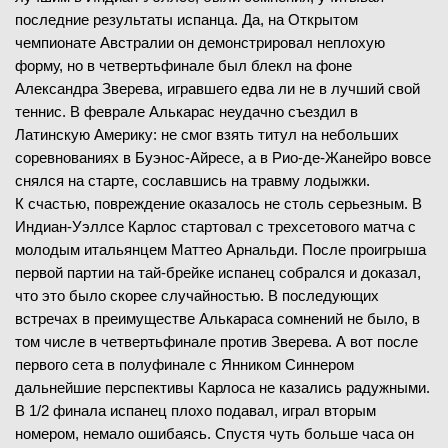
последние результаты испанца. Да, на Открытом
чемпионате Австралии он демонстрировал неплохую
форму, но в четвертьфинале был блекл на фоне
Александра Зверева, игравшего едва ли не в лучший свой
теннис. В феврале Алькарас неудачно съездил в
Латинскую Америку: не смог взять титул на небольших
соревнованиях в Буэнос-Айресе, а в Рио-де-Жанейро вовсе
снялся на старте, сославшись на травму лодыжки.
К счастью, повреждение оказалось не столь серьезным. В
Индиан-Уэллсе Карлос стартовал с трехсетового матча с
молодым итальянцем Маттео Арнальди. После проигрыша
первой партии на тай-брейке испанец собрался и доказал,
что это было скорее случайностью. В последующих
встречах в преимуществе Алькараса сомнений не было, в
том числе в четвертьфинале против Зверева. А вот после
первого сета в полуфинале с Янником Синнером
дальнейшие перспективы Карлоса не казались радужными.
В 1/2 финала испанец плохо подавал, играл вторым
номером, немало ошибаясь. Спустя чуть больше часа он