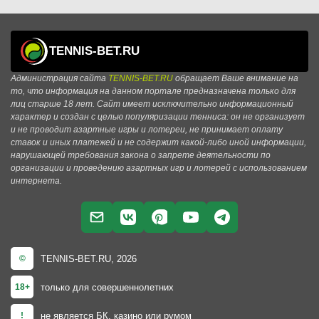
TENNIS-BET.RU
Администрация сайта
TENNIS-BET.RU
обращает Ваше внимание на
то, что информация на данном портале предназначена только для
лиц старше 18 лет. Сайт имеет исключительно информационный
характер и создан с целью популяризации тенниса: он не организует
и не проводит азартные игры и лотереи, не принимает оплату
ставок и иных платежей и не содержит какой-либо иной информации,
нарушающей требования закона о запрете деятельности по
организации и проведению азартных игр и лотерей с использованием
интернета.
TENNIS-BET.RU, 2026
©
только для совершеннолетних
18+
не является БК, казино или румом
!