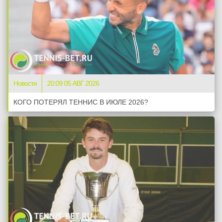
Новости
20:09 05 АВГ 2026
КОГО ПОТЕРЯЛ ТЕННИС В ИЮЛЕ 2026?