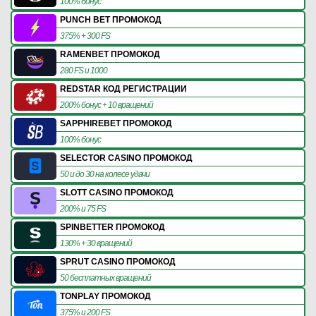
100% бонус
PUNCH BET ПРОМОКОД
375% + 300 FS
RAMENBET ПРОМОКОД
280 FS и 1000
REDSTAR КОД РЕГИСТРАЦИИ
200% бонус + 10 вращений
SAPPHIREBET ПРОМОКОД
100% бонус
SELECTOR CASINO ПРОМОКОД
50 и до 30 на колесе удачи
SLOTT CASINO ПРОМОКОД
200% и 75 FS
SPINBETTER ПРОМОКОД
130% + 30 вращений
SPRUT CASINO ПРОМОКОД
50 бесплатных вращений
TONPLAY ПРОМОКОД
375% и 200 FS