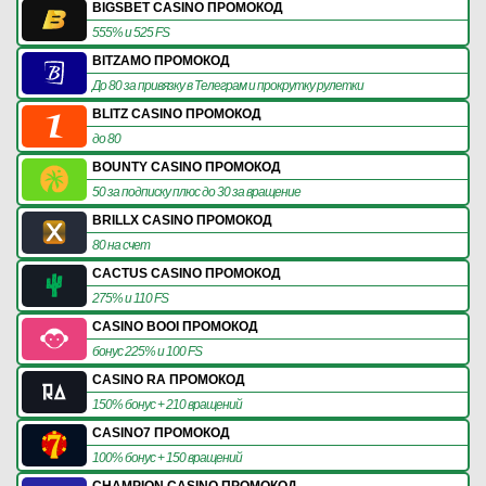
BIGSBET CASINO ПРОМОКОД
555% и 525 FS
BITZAMO ПРОМОКОД
До 80 за привязку в Телеграм и прокрутку рулетки
BLITZ CASINO ПРОМОКОД
до 80
BOUNTY CASINO ПРОМОКОД
50 за подписку плюс до 30 за вращение
BRILLX CASINO ПРОМОКОД
80 на счет
CACTUS CASINO ПРОМОКОД
275% и 110 FS
CASINO BOOI ПРОМОКОД
бонус 225% и 100 FS
CASINO RA ПРОМОКОД
150% бонус + 210 вращений
CASINO7 ПРОМОКОД
100% бонус + 150 вращений
CHAMPION CASINO ПРОМОКОД