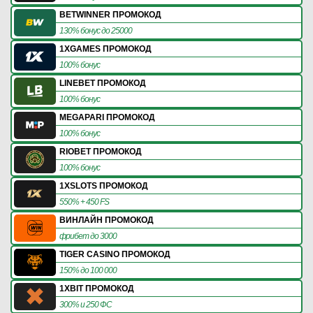
BETWINNER ПРОМОКОД
130% бонус до 25000
1XGAMES ПРОМОКОД
100% бонус
LINEBET ПРОМОКОД
100% бонус
MEGAPARI ПРОМОКОД
100% бонус
RIOBET ПРОМОКОД
100% бонус
1XSLOTS ПРОМОКОД
550% + 450 FS
ВИНЛАЙН ПРОМОКОД
фрибет до 3000
TIGER CASINO ПРОМОКОД
150% до 100 000
1XBIT ПРОМОКОД
300% и 250 ФС