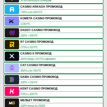
50 за подписку в Телеграм
CASINO ARKADA ПРОМОКОД
+50% и до 2025 FS
KOMETA CASINO ПРОМОКОД
1330 FS
DADDY CASINO ПРОМОКОД
250% + 300 FS
R7 CASINO ПРОМОКОД
275% и 310 FS
CASINO X ПРОМОКОД
200% бонус, 215 FS и фрибет
CAT CASINO ПРОМОКОД
450% и до 700 FS
GAMA CASINO ПРОМОКОД
100% + 150 FS
KENT CASINO ПРОМОКОД
370% и 300 FS
МЕЛБЕТ ПРОМОКОД
100% бонус до 25000