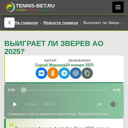
TENNIS-BET.RU
ставки
прогнозы
стратегии
На главную
Новости тенниса
Выиграет ли Зверев АО 2025?
ВЫИГРАЕТ ЛИ ЗВЕРЕВ АО
2025?
АВТОР
ОБНОВЛЕНО
Сергей Миронов
24 января 2025
0:00
0:00
1×
−10 сек
+10 сек
Серверная озвучка временно недоступна. Попробуйте позже.