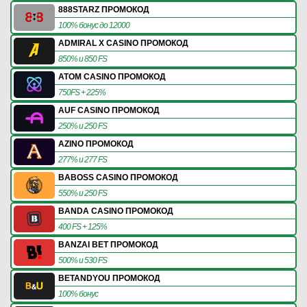
888STARZ ПРОМОКОД
100% бонус до 12000
ADMIRAL X CASINO ПРОМОКОД
850% и 850 FS
ATOM CASINO ПРОМОКОД
750FS + 225%
AUF CASINO ПРОМОКОД
250% и 250 FS
AZINO ПРОМОКОД
277% и 277 FS
BABOSS CASINO ПРОМОКОД
550% и 250 FS
BANDA CASINO ПРОМОКОД
400 FS + 125%
BANZAI BET ПРОМОКОД
500% и 530 FS
BETANDYOU ПРОМОКОД
100% бонус