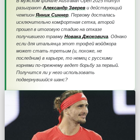
В мужском финале Australian Open 2025 титул
разыграют
Александр Зверев
и действующий
чемпион
Янник Синнер
. Первому досталась
исключительно комфортная сетка, второй
прошел в итоговую стадию на отказе
получившего травму
Новака Джоковича
. Однако
если для итальянца этот трофей мэйджора
может стать третьим (и, похоже, не
последним) в карьере, то немец с русскими
корнями по-прежнему ведет борьбу за первый.
Получится ли у него использовать
подвернувшийся шанс?