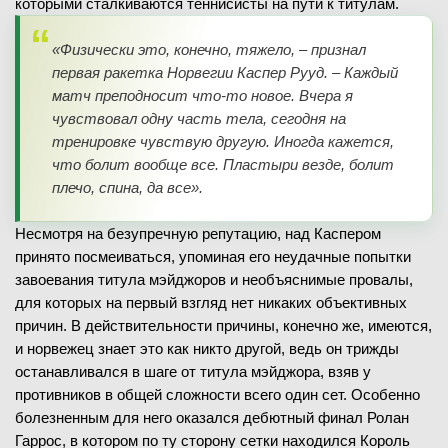
которыми сталкиваются теннисисты на пути к титулам.
«Физически это, конечно, тяжело, – признал
первая ракетка Норвегии Каспер Рууд. – Каждый
матч преподносит что-то новое. Вчера я
чувствовал одну часть тела, сегодня на
тренировке чувствую другую. Иногда кажется,
что болит вообще все. Пластыри везде, болит
плечо, спина, да все».
Несмотря на безупречную репутацию, над Каспером
принято посмеиваться, упоминая его неудачные попытки
завоевания титула мэйджоров и необъяснимые провалы,
для которых на первый взгляд нет никаких объективных
причин. В действительности причины, конечно же, имеются,
и норвежец знает это как никто другой, ведь он трижды
останавливался в шаге от титула мэйджора, взяв у
противников в общей сложности всего один сет. Особенно
болезненным для него оказался дебютный финал Ролан
Гаррос, в котором по ту сторону сетки находился Король