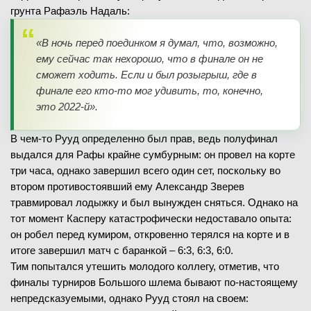
грунта Рафаэль Надаль:
«В ночь перед поединком я думал, что, возможно,
ему сейчас так нехорошо, что в финале он не
сможет ходить. Если и был розыгрыш, где в
финале его кто-то мог удивить, то, конечно,
это 2022-й».
В чем-то Рууд определенно был прав, ведь полуфинал
выдался для Рафы крайне сумбурным: он провел на корте
три часа, однако завершил всего один сет, поскольку во
втором противостоявший ему Александр Зверев
травмировал лодыжку и был вынужден сняться. Однако на
тот момент Касперу катастрофически недоставало опыта:
он робел перед кумиром, откровенно терялся на корте и в
итоге завершил матч с баранкой – 6:3, 6:3, 6:0.
Тим попытался утешить молодого коллегу, отметив, что
финалы турниров Большого шлема бывают по-настоящему
непредсказуемыми, однако Рууд стоял на своем: