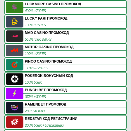
LUCKMORE CASINO ПРОМОКОД
400% и 700 FS
LUCKY PARI ПРОМОКОД
130% и 150 FS
MAD CASINO ПРОМОКОД
555% плюс 380 FS
MOTOR CASINO ПРОМОКОД
100% и 225 FS
PINCO CASINO ПРОМОКОД
+150% и 250 FS
POKEROK БОНУСНЫЙ КОД
100% бонус
PUNCH BET ПРОМОКОД
375% + 300 FS
RAMENBET ПРОМОКОД
280 FS и 1000
REDSTAR КОД РЕГИСТРАЦИИ
200% бонус + 10 вращений