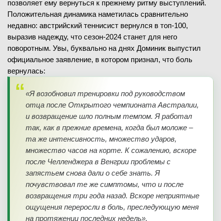
позволяет ему вернуться к прежнему ритму выступлений.
Положительная динамика наметилась сравнительно
недавно: австрийский теннисист вернулся в топ-100,
выразив надежду, что сезон-2024 станет для него
поворотным. Увы, буквально на днях Доминик выпустил
официальное заявление, в котором признал, что боль
вернулась:
«Я возобновил тренировки под руководством
отца после Открытого чемпионата Австралии,
и возвращение шло полным темпом. Я работал
так, как в прежние времена, когда был моложе –
та же интенсивность, множество ударов,
множество часов на корте. К сожалению, вскоре
после Челленджера в Венгрии проблемы с
запястьем снова дали о себе знать. Я
почувствовал те же симптомы, что и после
возвращения три года назад. Вскоре неприятные
ощущения переросли в боль, преследующую меня
на протяжении последних недель».