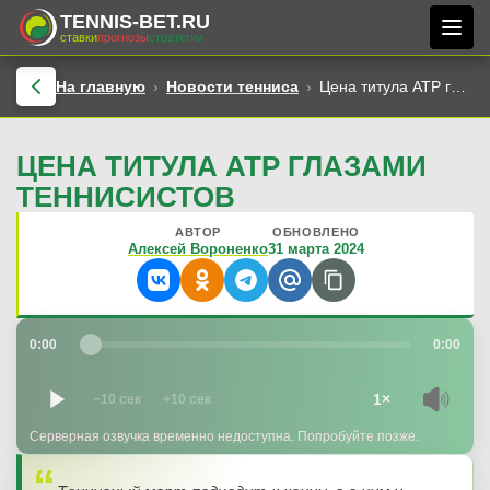
TENNIS-BET.RU
ставки
прогнозы
стратегии
На главную
Новости тенниса
Цена титула ATP глазами теннисистов
ЦЕНА ТИТУЛА ATP ГЛАЗАМИ
ТЕННИСИСТОВ
АВТОР
ОБНОВЛЕНО
Алексей Вороненко
31 марта 2024
0:00
0:00
1×
−10 сек
+10 сек
Серверная озвучка временно недоступна. Попробуйте позже.