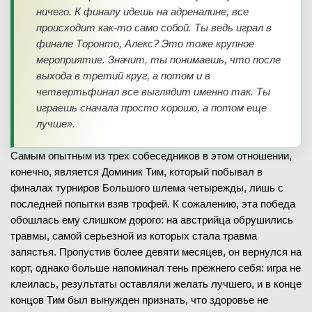
ничего. К финалу идешь на адреналине, все
происходит как-то само собой. Ты ведь играл в
финале Торонто, Алекс? Это тоже крупное
мероприятие. Значит, ты понимаешь, что после
выхода в третий круг, а потом и в
четвертьфинал все выглядит именно так. Ты
играешь сначала просто хорошо, а потом еще
лучше».
Самым опытным из трех собеседников в этом отношении,
конечно, является Доминик Тим, который побывал в
финалах турниров Большого шлема четырежды, лишь с
последней попытки взяв трофей. К сожалению, эта победа
обошлась ему слишком дорого: на австрийца обрушились
травмы, самой серьезной из которых стала травма
запястья. Пропустив более девяти месяцев, он вернулся на
корт, однако больше напоминал тень прежнего себя: игра не
клеилась, результаты оставляли желать лучшего, и в конце
концов Тим был вынужден признать, что здоровье не