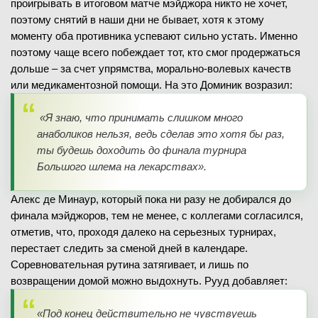
проигрывать в итоговом матче мэйджора никто не хочет,
поэтому снятий в наши дни не бывает, хотя к этому
моменту оба противника успевают сильно устать. Именно
поэтому чаще всего побеждает тот, кто смог продержаться
дольше – за счет упрямства, морально-волевых качеств
или медикаментозной помощи. На это Доминик возразил:
«Я знаю, что принимать слишком много
анаболиков нельзя, ведь сделав это хотя бы раз,
ты будешь доходить до финала турнира
Большого шлема на лекарствах».
Алекс де Минаур, который пока ни разу не добирался до
финала мэйджоров, тем не менее, с коллегами согласился,
отметив, что, проходя далеко на серьезных турнирах,
перестает следить за сменой дней в календаре.
Соревновательная рутина затягивает, и лишь по
возвращении домой можно выдохнуть. Рууд добавляет:
«Под конец действительно не чувствуешь