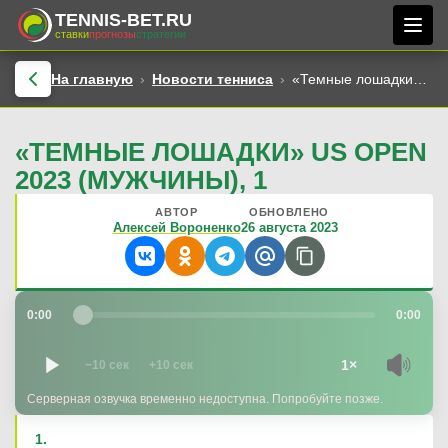
TENNIS-BET.RU
ставки
прогнозы
стратегии
На главную
Новости тенниса
«Темные лошадки» US Open 2023 (мужчины), 1
«ТЕМНЫЕ ЛОШАДКИ» US OPEN
2023 (МУЖЧИНЫ), 1
АВТОР
ОБНОВЛЕНО
Алексей Вороненко
26 августа 2023
0:00
0:00
1×
−10 сек
+10 сек
Серверная озвучка временно недоступна. Попробуйте позже.