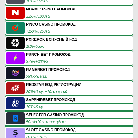
100% и 225 FS
NORM CASINO ПРОМОКОД
225% и 1000 FS
PINCO CASINO ПРОМОКОД
+150% и 250 FS
POKEROK БОНУСНЫЙ КОД
100% бонус
PUNCH BET ПРОМОКОД
375% + 300 FS
RAMENBET ПРОМОКОД
280 FS и 1000
REDSTAR КОД РЕГИСТРАЦИИ
200% бонус + 10 вращений
SAPPHIREBET ПРОМОКОД
100% бонус
SELECTOR CASINO ПРОМОКОД
50 и до 30 на колесе удачи
SLOTT CASINO ПРОМОКОД
200% и 75 FS