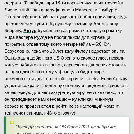
одержал 33 победы при 16-ти поражениях, взяв трофей в
Лионе и побывав в полуфинале в Марселе и Гамбурге.
Последний, пожалуй, заслуживает особого внимания, ведь
прежде чем уступить будущему чемпиону Александру
Звереву,
Артур
буквально разгромил четвертую ракетку
мира Каспера Рууда на профильном для норвежца
покрытии, отдав тому всего четыре гейма – 6:0, 6:4.
Безусловно, пока что 19-летнему Филсу недостает опыта.
Однако для дебютного US Open это скорее плюс, нежели
минус: публика его не знает, серьезного давления ожидать
не приходится, поэтому у француза будет море
возможностей для того, чтобы проявить себя. Если Артуру
удастся сохранить холодную голову и продемонстрировать
характерную для него аккуратную игру, не исключено, что
он преподнесет нам сенсацию – ну или как минимум
серьезно продвинется в рейтинге (в настоящий момент
теннисист занимает 48-ю строчку).
Планируя ставки на US Open 2023, не забудьте
воспользоваться дополнительными