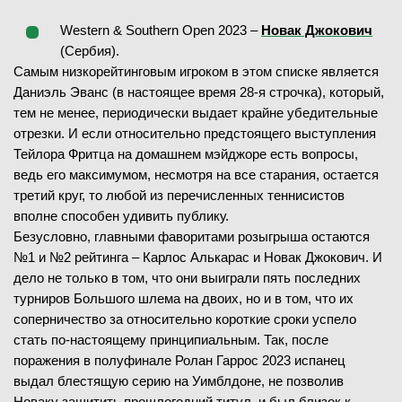
Western & Southern Open 2023 –
Новак Джокович
(Сербия).
Самым низкорейтинговым игроком в этом списке является
Даниэль Эванс (в настоящее время 28-я строчка), который,
тем не менее, периодически выдает крайне убедительные
отрезки. И если относительно предстоящего выступления
Тейлора Фритца на домашнем мэйджоре есть вопросы,
ведь его максимумом, несмотря на все старания, остается
третий круг, то любой из перечисленных теннисистов
вполне способен удивить публику.
Безусловно, главными фаворитами розыгрыша остаются
№1 и №2 рейтинга – Карлос Алькарас и Новак Джокович. И
дело не только в том, что они выиграли пять последних
турниров Большого шлема на двоих, но и в том, что их
соперничество за относительно короткие сроки успело
стать по-настоящему принципиальным. Так, после
поражения в полуфинале Ролан Гаррос 2023 испанец
выдал блестящую серию на Уимблдоне, не позволив
Новаку защитить прошлогодний титул, и был близок к