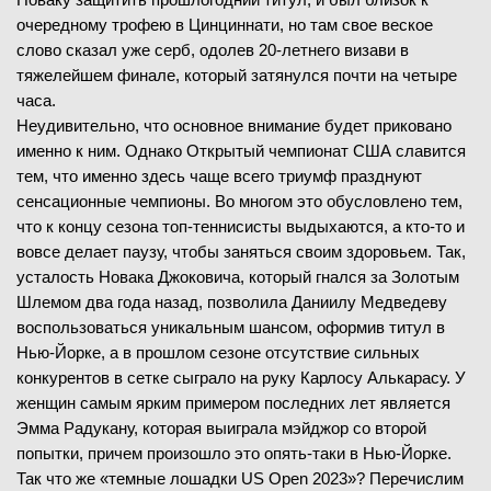
очередному трофею в Цинциннати, но там свое веское
слово сказал уже серб, одолев 20-летнего визави в
тяжелейшем финале, который затянулся почти на четыре
часа.
Неудивительно, что основное внимание будет приковано
именно к ним. Однако Открытый чемпионат США славится
тем, что именно здесь чаще всего триумф празднуют
сенсационные чемпионы. Во многом это обусловлено тем,
что к концу сезона топ-теннисисты выдыхаются, а кто-то и
вовсе делает паузу, чтобы заняться своим здоровьем. Так,
усталость Новака Джоковича, который гнался за Золотым
Шлемом два года назад, позволила Даниилу Медведеву
воспользоваться уникальным шансом, оформив титул в
Нью-Йорке, а в прошлом сезоне отсутствие сильных
конкурентов в сетке сыграло на руку Карлосу Алькарасу. У
женщин самым ярким примером последних лет является
Эмма Радукану, которая выиграла мэйджор со второй
попытки, причем произошло это опять-таки в Нью-Йорке.
Так что же «темные лошадки US Open 2023»? Перечислим