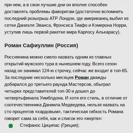
при нем, а в свои лучшие дни он вполне способен
доставлять проблемы фаворитам (достаточно вспомнить
последний розыгрыш ATP Лондон, где американец выбил из
сетки Даниэля Эванса, Фрэнсиса Тиафо и Кэмерона Норри,
уступив лишь первой ракетке мира Карлосу Алькарасу).
Роман Сафиуллин (Россия)
Россиянина можно смело назвать одним из главных
открытий мужского тура в нынешнем году. Всего сезон
назад он занимал 124-ю строчку, сейчас же входит в топ-65.
За последние несколько месяцев
Роман
дважды
добирался до третьего раунда Мастерсов, обыграл
четырех представителей топ-30 и дошел до
четвертьфинала Уимблдона. И хотя его стиль, в отличие от
соотечественника Даниила Медведева, нельзя назвать на
сто процентов «хардовым», тактическая гибкость Романа
говорит сама за себя, как и список его «жертв»:
Стефанос Циципас (Греция);