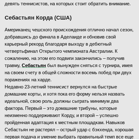
девять теннисистов, на которых стоит обратить внимание.
Себастьян Корда (США)
Американец чешского происхождения отлично начал сезон,
добравшись до финала в Аделаиде и обновив свой
карьерный рекорд благодаря выходу в дебютный
четвертьфинал Открытого чемпионата Австралии. К
сожалению, на этом его подвиги закончились – получив
травму,
Себастьян
был вынужден сняться с турнира, имея
на своем счету в общей сложности восемь побед при двух
поражениях на харде.
Недавно 23-летний теннисист вернулся на быстрые
домашние корты, и хотя пока его форму нельзя назвать
идеальной, свою роль должны сыграть минимум два
фактора. Первый – это домашние трибуны, которые
неизменно поддерживают Корду, и второй – успешно
пройденная адаптация к местным площадкам. Навыков
Себастьян не растерял – острый удар с бэкхенда, хорошая
первая подача и умение выбрать правильный темп все еще