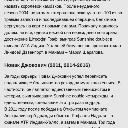
назвать королевой камбэков. После неудачного
сезона-2004, по итогам которого она покинула топ-100 из-за
травмы запястья и последовавшей операции, бельгийка
вернулась на корт с новыми силами. Поначалу ладилось
далеко не все, однако весной она неожиданно повторила
достижение Штеффи Граф, выиграв Sunshine double: в
финале WTA Индиан-Уэллс ей безуспешно противостояла
Линдсей Дэвенпорт, в Майами – Мария Шарапова.
Новак Джокович (2011, 2014-2016)
За годы карьеры Новак Джокович успел переписать
подавляющее большинство рекордов мужского тенниса. В
частности, он является единственным теннисистом в
истории, выигрывавшим Sunshine double четырежды, и
единственным, сделавшим это три раза подряд.
В 2011 году после победы на Открытом чемпионате
Австралии серб дважды обыграл Рафаэля Надаля – в
финале ATP Индиан-Уэллс, а затем в Майами. Три года