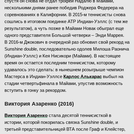
спустя он снова не отдал трофей Надалю в Майами,
несколькими днями ранее победив Роджера Федерера на
соревнованиях в Калифорнии. В 2015-м теннисисты снова
сошлись в итоговом поединке ATP Индиан-Уэллс (с тем же
результатом), а чуть позже в Майами Новак обыграл еще
одного представителя Большой четверки – Энди Маррея.
В 2016-м Джокович в очередной раз обновил свой рекорд на
Sunshine double, последовательно одолев Милоша Раонича
(Индиан-Уэллс) и Кея Нисикори (Майами). В настоящее
время он остается последним теннисистом, которому
удавалось это сделать: в нынешнем розыгрыше чемпион
Мастерса в Индиан-Уэллсе
Карлос Алькарас
выбыл на
стадии четвертьфинала в Майами, упустив возможность
вступить в гонку за рекордом.
Виктория Азаренко (2016)
Виктория Азаренко
стала десятой теннисисткой в
истории, которой покорилась связка Sunshine double, и
третьей представительницей ВТА после Граф и Клейстер,