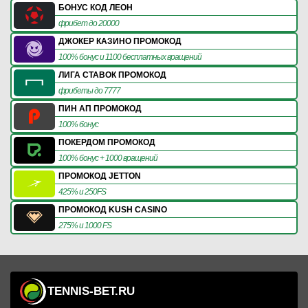
БОНУС КОД ЛЕОН
фрибет до 20000
ДЖОКЕР КАЗИНО ПРОМОКОД
100% бонус и 1100 бесплатных вращений
ЛИГА СТАВОК ПРОМОКОД
фрибеты до 7777
ПИН АП ПРОМОКОД
100% бонус
ПОКЕРДОМ ПРОМОКОД
100% бонус + 1000 вращений
ПРОМОКОД JETTON
425% и 250FS
ПРОМОКОД KUSH CASINO
275% и 1000 FS
TENNIS-BET.RU