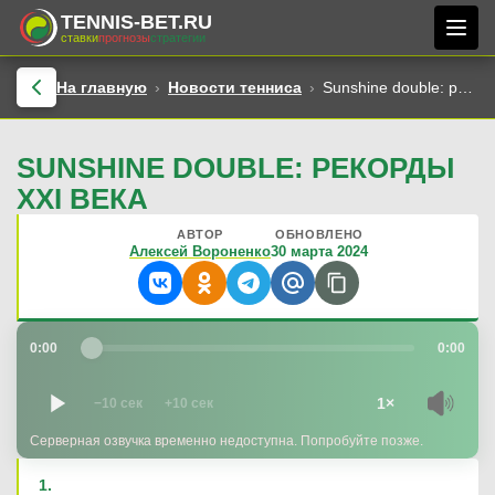
TENNIS-BET.RU
ставки
прогнозы
стратегии
На главную
Новости тенниса
Sunshine double: рекорды XXI века
SUNSHINE DOUBLE: РЕКОРДЫ
XXI ВЕКА
АВТОР
ОБНОВЛЕНО
Алексей Вороненко
30 марта 2024
0:00
0:00
1×
−10 сек
+10 сек
Серверная озвучка временно недоступна. Попробуйте позже.