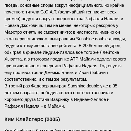
гвоздь, основные споры вокруг неофициального, но крайне
почетного титула G.O.A.T. (величайший теннисист всех
времен) ведутся вокруг соперничества Рафаэля Надаля и
Новака Джоковича. Тем не менее, некоторых рекордов у
Маэстро отнять не сможет никто: в частности, именно он
стал первым игроком, выигравшим Sunshine double дважды,
будучи к тому же во главе рейтинга. В 2005-м швейцарец
обыграл в финале Индиан-Уэллса все того же Ллейтона
Хьюитта, а в итоговом поединке ATP Майами одолел своего
принципиального соперника Рафаэля Надаля. Год спустя
ему противостояли Джеймс Блейк и Иван Любичич
соответственно, и с тем же результатом.
В третий раз Федерер выиграл Sunshine double уже в 35-
летнем возрасте, победив своего соотечественника и
хорошего друга Стэна Вавринку в Индиан-Уэллсе и
Рафаэля Надаля – в Майами.
Ким Клейстерс (2005)
Ким Клейстерс без малейшего преувеличения можно