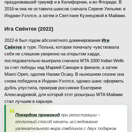
праздновавшей триумф и в Калифорнии, и во Флориде. В
2016-м она не оставила шансов сначала Серене Уильямс в
Индиан-Уэллсе, а затем и Светлане Кузнецовой в Майами.
Ига Свёнтек (2022)
2022-й был годом абсолютного доминирования
Иги
Свёнтек
в туре. Полька, которая поначалу чувствовала
себя не слишком уверенно на открытом харде,
последовательно выиграла сначала WTA 1000 Indian Wells
за счет победы над Марией Саккари в финале, а затем
Miami Open, одолев Наоми Осаку. В нынешнем сезоне она
снова победила в Индиан-Уэллсе, однако шанс оформить
дубль упустила, проиграв россиянке Екатерине
Александровой, для которой этот розыгрыш WTA Майами
стал лучшим в карьере.
Покердом промокод
при регистрации –
отличный способ начать исследование
увлекательного мира гэмблинга с двух подарков