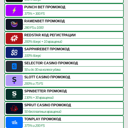
PUNCH BET ПРОМОКОД
375% + 300 FS
RAMENBET ПРОМОКОД
280 FS и 1000
REDSTAR КОД РЕГИСТРАЦИИ
200% бонус + 10 вращений
SAPPHIREBET ПРОМОКОД
100% бонус
SELECTOR CASINO ПРОМОКОД
50 и до 30 на колесе удачи
SLOTT CASINO ПРОМОКОД
200% и 75 FS
SPINBETTER ПРОМОКОД
130% + 30 вращений
SPRUT CASINO ПРОМОКОД
50 бесплатных вращений
TONPLAY ПРОМОКОД
375% и 200 FS