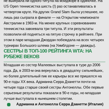
не выиграла ни одного титула на мэйджоре в одиночке. На
US Open теннисистка шесть (!) раз останавливалась в
четвертом круге. На других Grand Slam была успешнее, но
лишь раз сыграла в финале — на Открытом чемпионате
Австралии в 1983-м. На менее крупных соревнованиях
теннисистка завоевала три титула. И эти результаты
позволили ей подняться на пятую строчку в рейтинге. При
этом в паре младшая Джордан побеждала на всех четырех
турнирах Большого шлема (на Уимблдоне — дважды).
СЕСТРЫ В ТОП-100 РЕЙТИНГА WTA: НА
РУБЕЖЕ ВЕКОВ
Младшая из сестер Малеевых выступала в туре до 2006
года. Да, в 2003-м она вернулась в двадцатку сильнейших,
но более длительный пик ее карьеры все же пришелся на
90-е годы XX века. Адрианна Серра Дзанетти почти на
четыре года старше своей сестры Антонеллы. Обе первые
серьезные результаты показали в 90-е годы, но младшая
лучше выступала в нынешнем столетии.
Адрианна и Антонелла Серра Дзанетти (Италия)