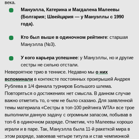
века.
Мануэлла, Катерина и Магдалена Малеевы
(Болгария; Швейцария — у Мануэллы с 1990
года).
Кто был выше в одиночном рейтинге
: старшая
Мануэлла (№3).
У кого карьера успешнее
: у Мануэллы, но и другие
сестры не сильно отстали.
Невероятное трио в теннисе. Недавно мы
о них
вспоминали
в контексте постоянных проигрышей Андрея
Рублева в 1/4 финала турниров Большого шлема.
Повторяться о достижениях нет смысла. В данном случае
важно отметить то, о чем не было сказано. Для заявленной
темы материала «Сестры в топ-100 рейтинга WTA» все трое
выполнили данную задачу с огромным запасом, побывав в
топ-6 в одиночном разряде. Отметим, что Малеевы хорошо
играли и в паре. Так, Мануэлла была 11-й ракеткой мира в
этом разряде, завоевав четыре титула и став чемпионкой