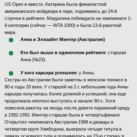
US Open в миксте. Катерина была финалисткой
американского мэйджора в паре, поднимаясь до 24-й
строчки в рейтинге. Магдалена побеждала на чемпионате 1-
й категории (сейчас — WTA 1000) и была 13-й ракеткой
мира.
Анна и Элизабет Минтер (Австралия)
Кто был выше в одиночном рейтинге
: старшая
Анна (№23).
У кого карьера успешнее
: у Анны.
Сестры из Австралии были заметны в женском теннисе в
80-е годы 20 века. У старшей на 2 с небольшим года Анны
карьера получилась более длинной и успешной, она еще
продолжала неплохо выступать в начале 90-х. Хотя
повесила ракетку на гвоздь после девяти поражений кряду
в 1992-1993. Минтер-старшая была в четвертьфинале
Открытого чемпионата Австралии-1988 и дважды в
четвертом круге Уимблдона, выиграла четыре титула в
рамках основного тура и поднималась на 23-ю строчку в