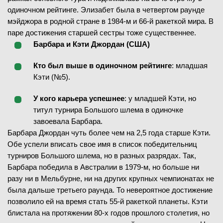
одиночном рейтинге. Элизабет была в четвертом раунде
мэйджора в родной стране в 1984-м и 66-й ракеткой мира. В
паре достижения старшей сестры тоже существеннее.
Барбара и Кэти Джордан (США)
Кто был выше в одиночном рейтинге
: младшая
Кэти (№5).
У кого карьера успешнее
: у младшей Кэти, но
титул турнира Большого шлема в одиночке
завоевала Барбара.
Барбара Джордан чуть более чем на 2,5 года старше Кэти.
Обе успели вписать свое имя в список победительниц
турниров Большого шлема, но в разных разрядах. Так,
Барбара победила в Австралии в 1979-м, но больше ни
разу ни в Мельбурне, ни на других крупных чемпионатах не
была дальше третьего раунда. То невероятное достижение
позволило ей на время стать 55-й ракеткой планеты. Кэти
блистала на протяжении 80-х годов прошлого столетия, но