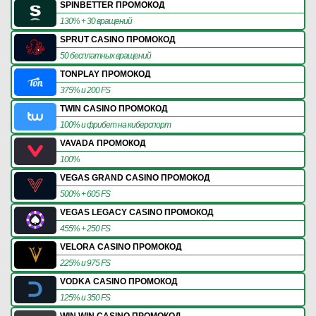
SPINBETTER ПРОМОКОД
130% + 30 вращений
SPRUT CASINO ПРОМОКОД
50 бесплатных вращений
TONPLAY ПРОМОКОД
375% и 200 FS
TWIN CASINO ПРОМОКОД
100% и фрибет на киберспорт
VAVADA ПРОМОКОД
100%
VEGAS GRAND CASINO ПРОМОКОД
500% + 605 FS
VEGAS LEGACY CASINO ПРОМОКОД
455% + 250 FS
VELORA CASINO ПРОМОКОД
225% и 975 FS
VODKA CASINO ПРОМОКОД
125% и 350 FS
WIN WIN CASINO ПРОМОКОД