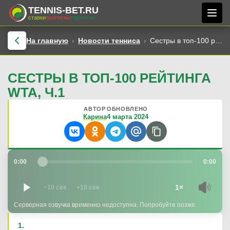
TENNIS-BET.RU
ставки
прогнозы
стратегии
На главную
Новости тенниса
Сестры в топ-100 рейтинга WTA, ч.1
СЕСТРЫ В ТОП-100 РЕЙТИНГА
WTA, Ч.1
АВТОР
ОБНОВЛЕНО
Карина
4 марта 2024
0:00
0:00
1×
−10 сек
+10 сек
Серверная озвучка временно недоступна. Попробуйте позже.