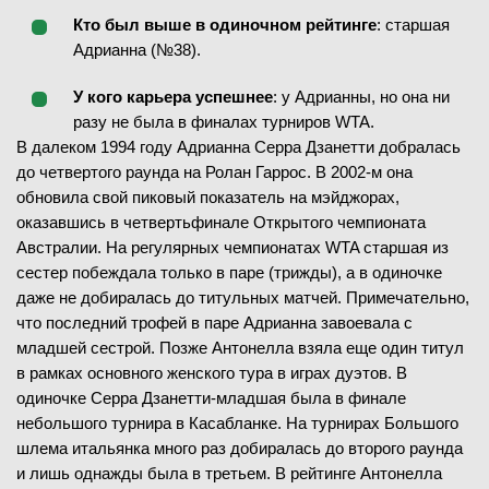
Кто был выше в одиночном рейтинге
: старшая
Адрианна (№38).
У кого карьера успешнее
: у Адрианны, но она ни
разу не была в финалах турниров WTA.
В далеком 1994 году Адрианна Серра Дзанетти добралась
до четвертого раунда на Ролан Гаррос. В 2002-м она
обновила свой пиковый показатель на мэйджорах,
оказавшись в четвертьфинале Открытого чемпионата
Австралии. На регулярных чемпионатах WTA старшая из
сестер побеждала только в паре (трижды), а в одиночке
даже не добиралась до титульных матчей. Примечательно,
что последний трофей в паре Адрианна завоевала с
младшей сестрой. Позже Антонелла взяла еще один титул
в рамках основного женского тура в играх дуэтов. В
одиночке Серра Дзанетти-младшая была в финале
небольшого турнира в Касабланке. На турнирах Большого
шлема итальянка много раз добиралась до второго раунда
и лишь однажды была в третьем. В рейтинге Антонелла