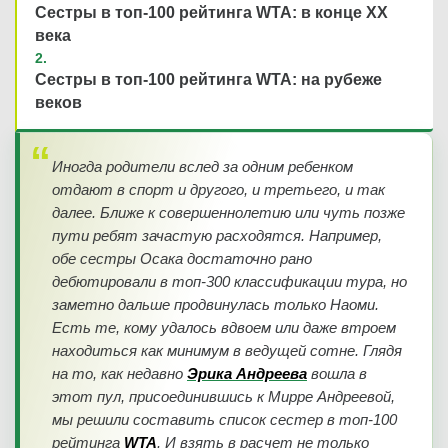
Сестры в топ-100 рейтинга WTA: в конце ХХ
века
Сестры в топ-100 рейтинга WTA: на рубеже
веков
Иногда родители вслед за одним ребенком
отдают в спорт и другого, и третьего, и так
далее. Ближе к совершеннолетию или чуть позже
пути ребят зачастую расходятся. Например,
обе сестры Осака достаточно рано
дебютировали в топ-300 классификации тура, но
заметно дальше продвинулась только Наоми.
Есть те, кому удалось вдвоем или даже втроем
находиться как минимум в ведущей сотне. Глядя
на то, как недавно
Эрика Андреева
вошла в
этот пул, присоединившись к Мирре Андреевой,
мы решили составить список сестер в топ-100
рейтинга
WTA
. И взять в расчет не только