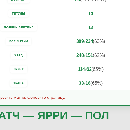
14
ТИТУЛЫ
12
ЛУЧШИЙ РЕЙТИНГ
399
234
(63%)
/
ВСЕ МАТЧИ
248
151
(62%)
/
ХАРД
114
62
(65%)
/
ГРУНТ
33
18
(65%)
/
ТРАВА
грузить матчи. Обновите страницу.
АТЧ — ЯРРИ — ПОЛ