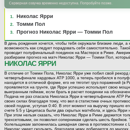
Серверная озвучка временно недоступна. Попробуйте позже.
Николас Ярри
Томми Пол
Прогноз Николас Ярри — Томми Пол
В день рождения хочется, чтобы тебя окружали близкие люди, а 
возможность как следует порадовать себя самостоятельно. Такой
проводит полуфинальный поединок на Мастерсе в Риме. Америк
разбираем прогноз на матч Николас Ярри — Томми Пол, который 
НИКОЛАС ЯРРИ
В отличие от Томми Пола, Николас Ярри уже побил свой рекорд 
четвертьфинале хардовых ATP 1000, а теперь пробился в полуф
находится в отличной форме, его не тяготит груз поражений (в 
проявляется на грунте, где Ярри успешно использует свою мощну
выигранным геймам, если брать в расчет поединки на обозначен
Подача не раз спасала Николаса Ярри в четвертьфинале ATP Ри
своих силах благодаря тому, что вел в статистике очных противос
своей подаче, уступая 0:40. В этот момент на выручку пришло е
счете 5:5 у Циципаса были два скрытых матчбола, и здесь Ярри
При этом нельзя сказать, что Николас Ярри в Риме держится тол
трехсетовыми, он позволил соперникам сделать шесть брейков. Т
болельщикам запомнилась шикарная свеча в противостоянии с Ци
Николас умеет скользить, благодаря чему добирается до многих 