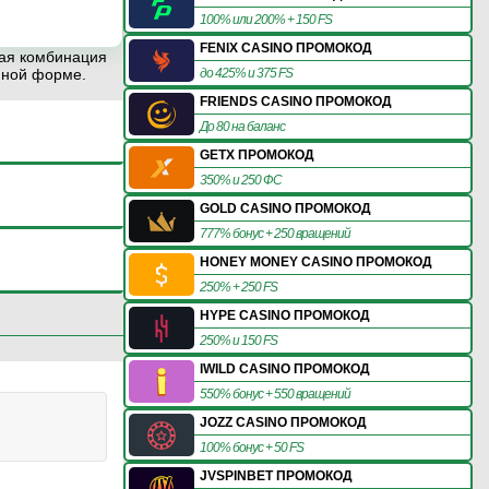
100% или 200% + 150 FS
FENIX CASINO ПРОМОКОД
ная комбинация
онной форме.
до 425% и 375 FS
FRIENDS CASINO ПРОМОКОД
До 80 на баланс
GETX ПРОМОКОД
350% и 250 ФС
GOLD CASINO ПРОМОКОД
777% бонус + 250 вращений
HONEY MONEY CASINO ПРОМОКОД
250% + 250 FS
HYPE CASINO ПРОМОКОД
250% и 150 FS
IWILD CASINO ПРОМОКОД
550% бонус + 550 вращений
JOZZ CASINO ПРОМОКОД
100% бонус + 50 FS
JVSPINBET ПРОМОКОД