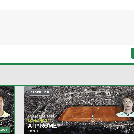
ЗАВЕРШЁН
14:30
15.05.2026
1/2 ФИНАЛА
ATP ROME
 1000
ГРУНТ