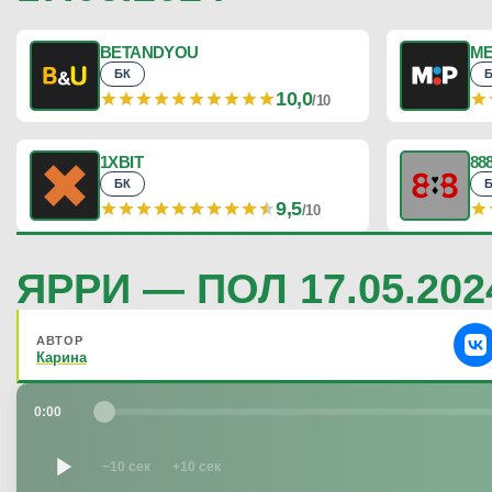
BETANDYOU
ME
БК
10,0
/10
1XBIT
88
БК
9,5
/10
ЯРРИ — ПОЛ 17.05.20
АВТОР
Карина
0:00
−10 сек
+10 сек