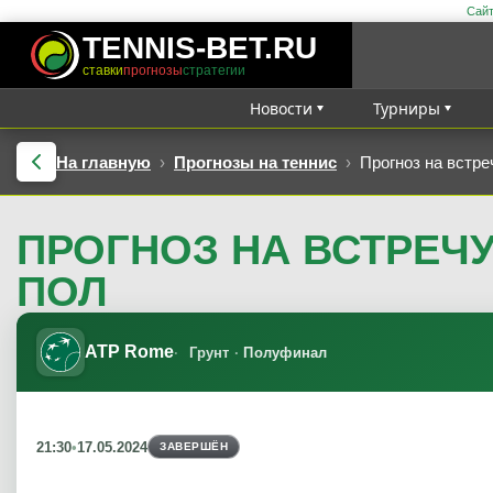
Сайт
TENNIS-BET.RU
ставки
прогнозы
стратегии
Новости
Турниры
На главную
Прогнозы на теннис
Прогноз на встр
ПРОГНОЗ НА ВСТРЕЧ
ПОЛ
ATP Rome
Грунт
Полуфинал
21:30
•
17.05.2024
ЗАВЕРШЁН