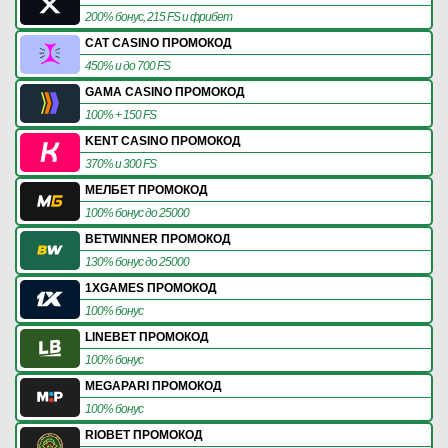
200% бонус, 215 FS и фрибет
CAT CASINO ПРОМОКОД
450% и до 700 FS
GAMA CASINO ПРОМОКОД
100% + 150 FS
KENT CASINO ПРОМОКОД
370% и 300 FS
МЕЛБЕТ ПРОМОКОД
100% бонус до 25000
BETWINNER ПРОМОКОД
130% бонус до 25000
1XGAMES ПРОМОКОД
100% бонус
LINEBET ПРОМОКОД
100% бонус
MEGAPARI ПРОМОКОД
100% бонус
RIOBET ПРОМОКОД