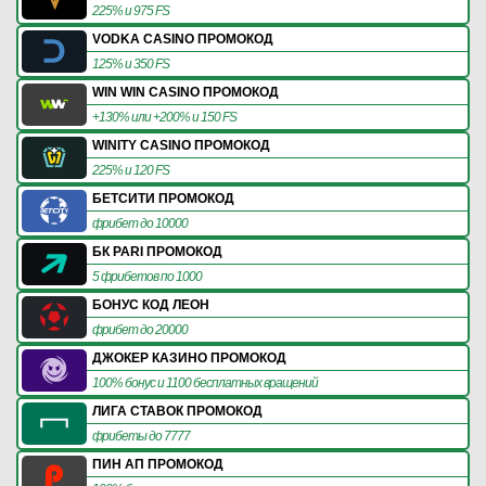
225% и 975 FS
VODKA CASINO ПРОМОКОД
125% и 350 FS
WIN WIN CASINO ПРОМОКОД
+130% или +200% и 150 FS
WINITY CASINO ПРОМОКОД
225% и 120 FS
БЕТСИТИ ПРОМОКОД
фрибет до 10000
БК PARI ПРОМОКОД
5 фрибетов по 1000
БОНУС КОД ЛЕОН
фрибет до 20000
ДЖОКЕР КАЗИНО ПРОМОКОД
100% бонус и 1100 бесплатных вращений
ЛИГА СТАВОК ПРОМОКОД
фрибеты до 7777
ПИН АП ПРОМОКОД