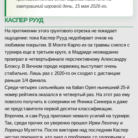
завтрашний игровой день, 15 мая 2026-го.
КАСПЕР РУУД
На протяжении этого грунтового отрезка не покидает
ощущение: пока Каспер Рууд недобирает очков на
любимом покрытии. В Монте-Карло из-за травмы снялся с
турнира еще в третьем круге, в Мадриде неожиданно
проиграл в четвертьфинале перспективному Александру
Блоксу. В Вечном городе норвежец выступает очень
стабильно. Лишь раз с 2020-го он сходил с дистанции
раньше 1/4 финала.
Среди четырех сильнейших на Italian Open нынешний 25-й
номер рейтинга оказался в четвертый раз. На этот раз ему
повезло получить в соперники не Янника Синнера и даже
не представителя первой десятки классификации.
Впрочем, и сам Рууд приложил немало усилий на турнире.
Так, среди прочих он уверенно прошел Иржи Лехечку и
Лоренцо Музетти. После виктории над последним Каспер
честно признался, что знал о проблемах со здоровьем у