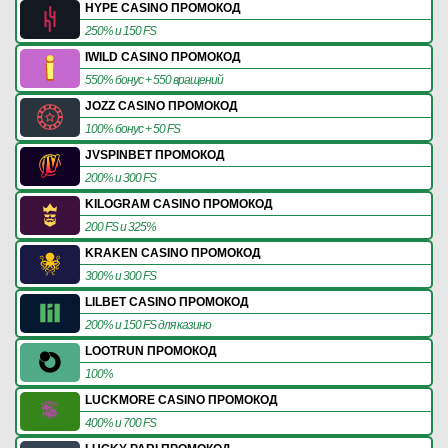
HYPE CASINO ПРОМОКОД
250% и 150 FS
IWILD CASINO ПРОМОКОД
550% бонус + 550 вращений
JOZZ CASINO ПРОМОКОД
100% бонус + 50 FS
JVSPINBET ПРОМОКОД
200% и 300 FS
KILOGRAM CASINO ПРОМОКОД
200 FS и 325%
KRAKEN CASINO ПРОМОКОД
300% и 300 FS
LILBET CASINO ПРОМОКОД
200% и 150 FS для казино
LOOTRUN ПРОМОКОД
100%
LUCKMORE CASINO ПРОМОКОД
400% и 700 FS