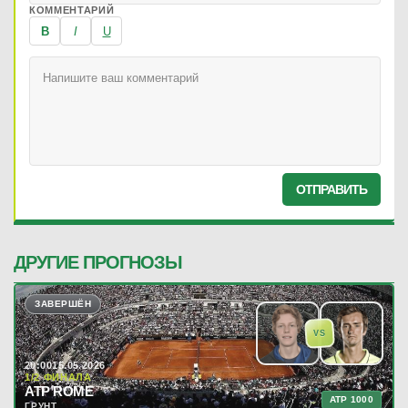
КОММЕНТАРИЙ
B
I
U
ОТПРАВИТЬ
ДРУГИЕ ПРОГНОЗЫ
ЗАВЕРШЁН
VS
20:00
15.05.2026
1/2 ФИНАЛА
ATP ROME
ATP 1000
ГРУНТ