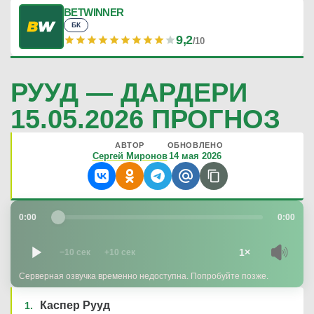
BETWINNER
БК
9,2
/10
РУУД — ДАРДЕРИ
15.05.2026 ПРОГНОЗ
АВТОР
ОБНОВЛЕНО
Сергей Миронов
14 мая 2026
0:00
0:00
1×
−10 сек
+10 сек
Серверная озвучка временно недоступна. Попробуйте позже.
Каспер Рууд