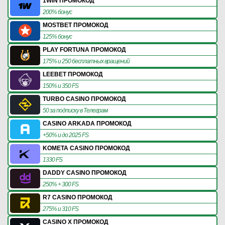
1WIN ПРОМОКОД
200% бонус
MOSTBET ПРОМОКОД
125% бонус
PLAY FORTUNA ПРОМОКОД
175% и 250 бесплатных вращений
LEEBET ПРОМОКОД
150% и 350 FS
TURBO CASINO ПРОМОКОД
50 за подписку в Телеграм
CASINO ARKADA ПРОМОКОД
+50% и до 2025 FS
KOMETA CASINO ПРОМОКОД
1330 FS
DADDY CASINO ПРОМОКОД
250% + 300 FS
R7 CASINO ПРОМОКОД
275% и 310 FS
CASINO X ПРОМОКОД