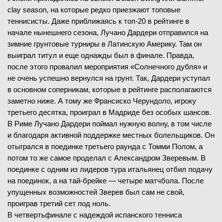
clay season, на которые редко приезжают топовые
теннисисты. Даже приближаясь к топ-20 в рейтинге в
начале нынешнего сезона, Лучано Дардери отправился на
зимние грунтовые турниры в Латинскую Америку. Там он
выиграл титул и еще однажды был в финале. Правда,
после этого провалил мероприятия «Солнечного дубля» и
не очень успешно вернулся на грунт. Так, Дардери уступал
в основном соперникам, которые в рейтинге располагаются
заметно ниже. А тому же Франсиско Черундоло, игроку
третьего десятка, проиграл в Мадриде без особых шансов.
В Риме Лучано Дардери поймал нужную волну, в том числе
и благодаря активной поддержке местных болельщиков. Он
отыгрался в поединке третьего раунда с Томми Полом, а
потом то же самое проделал с Александром Зверевым. В
поединке с одним из лидеров тура итальянец отбил подачу
на поединок, а на тай-брейке — четыре матчбола. После
упущенных возможностей Зверев был сам не свой,
проиграв третий сет под ноль.
В четвертьфинале с надеждой испанского тенниса