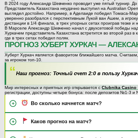
В 2024 году Александр Шевченко проводит уже пятый турнир. До
Представитель Казахстана неудачно выступил на Australian Open
выглядел достойно. Например, в Аделаиде победил Томаса-Март
уверенно разобрался с перспективным Лукой ван Ашем, а игроку
дистанции в 1/4 финала, в трех упорных сетах проиграв тезке и
В Марселе Александр Шевченко начал с двухсетовой победы на
Хуркачем представитель Казахстана встретится во второй раз в 
где в трех сетах победил поляк.
ПРОГНОЗ ХУБЕРТ ХУРКАЧ — АЛЕКС
Хуберт Хуркач является фаворитом ближайшего матча. Считаем, 
за игроком топ-10.
Наш прогноз: Точный счет 2:0 в пользу Хурка
Мир интересных и приятных игр открывается с
Clubnika Casin
регистрации, доступны четыре бонуса: после депозитов №1-3 и 
Во сколько начнется матч?
Каков прогноз на матч?