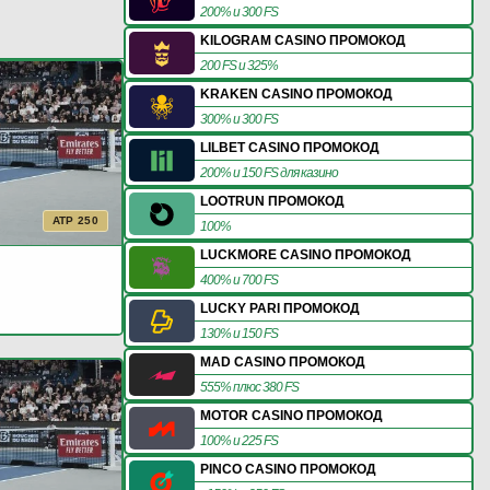
200% и 300 FS
KILOGRAM CASINO ПРОМОКОД
200 FS и 325%
KRAKEN CASINO ПРОМОКОД
300% и 300 FS
LILBET CASINO ПРОМОКОД
200% и 150 FS для казино
LOOTRUN ПРОМОКОД
ATP 250
100%
LUCKMORE CASINO ПРОМОКОД
400% и 700 FS
LUCKY PARI ПРОМОКОД
130% и 150 FS
MAD CASINO ПРОМОКОД
555% плюс 380 FS
MOTOR CASINO ПРОМОКОД
100% и 225 FS
PINCO CASINO ПРОМОКОД