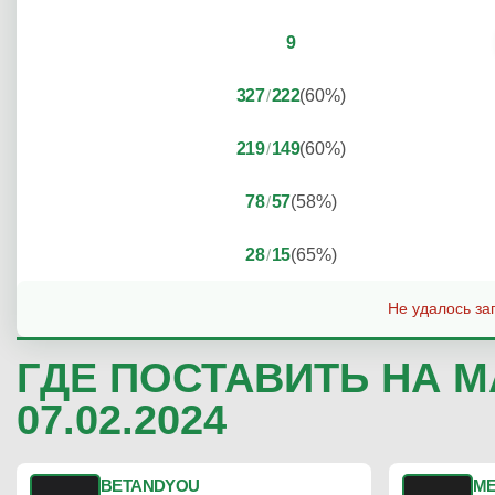
9
327
222
(60%)
/
219
149
(60%)
/
78
57
(58%)
/
28
15
(65%)
/
Не удалось за
ГДЕ ПОСТАВИТЬ НА 
07.02.2024
BETANDYOU
ME