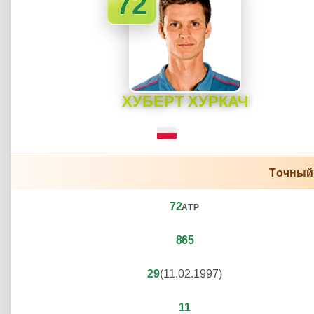
72
ХУБЕРТ ХУРКАЧ
Hubert Hurkacz
Польша
Точный 
72
ATP
865
29
(11.02.1997)
11