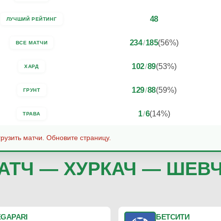
48
ЛУЧШИЙ РЕЙТИНГ
234
185
(56%)
/
ВСЕ МАТЧИ
102
89
(53%)
/
ХАРД
129
88
(59%)
/
ГРУНТ
1
6
(14%)
/
ТРАВА
грузить матчи. Обновите страницу.
МАТЧ — ХУРКАЧ — ШЕВ
GAPARI
БЕТСИТИ