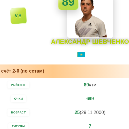
89
VS
АЛЕКСАНДР ШЕВЧЕНКО
Alexander Shevchenko
Казахстан
счёт 2-0 (по сетам)
89
РЕЙТИНГ
ATP
699
ОЧКИ
25
(29.11.2000)
ВОЗРАСТ
7
ТИТУЛЫ