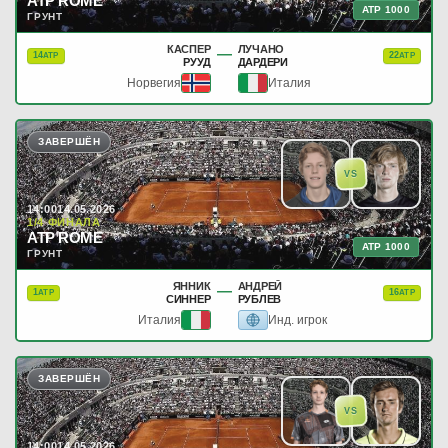
ATP ROME
ATP 1000
ГРУНТ
КАСПЕР
ЛУЧАНО
—
14
22
ATP
ATP
РУУД
ДАРДЕРИ
Норвегия
Италия
ЗАВЕРШЁН
VS
14:00
14.05.2026
1/4 ФИНАЛА
ATP ROME
ATP 1000
ГРУНТ
ЯННИК
АНДРЕЙ
—
1
16
ATP
ATP
СИННЕР
РУБЛЕВ
Италия
Инд. игрок
ЗАВЕРШЁН
VS
14:00
14.05.2026