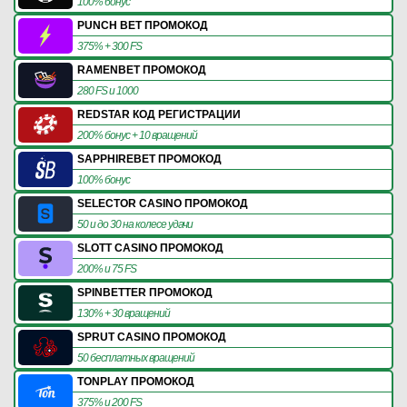
100% бонус
PUNCH BET ПРОМОКОД
375% + 300 FS
RAMENBET ПРОМОКОД
280 FS и 1000
REDSTAR КОД РЕГИСТРАЦИИ
200% бонус + 10 вращений
SAPPHIREBET ПРОМОКОД
100% бонус
SELECTOR CASINO ПРОМОКОД
50 и до 30 на колесе удачи
SLOTT CASINO ПРОМОКОД
200% и 75 FS
SPINBETTER ПРОМОКОД
130% + 30 вращений
SPRUT CASINO ПРОМОКОД
50 бесплатных вращений
TONPLAY ПРОМОКОД
375% и 200 FS