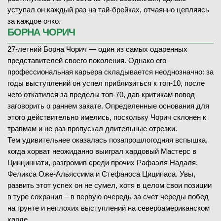
уступал он каждый раз на тай-брейках, отчаянно цепляясь
за каждое очко.
БОРНА ЧОРИЧ
27-летний Борна Чорич — один из самых одаренных
представителей своего поколения. Однако его
профессиональная карьера складывается неоднозначно: за
годы выступлений он успел приблизиться к топ-10, после
чего откатился за пределы топ-70, дав критикам повод
заговорить о раннем закате. Определенные основания для
этого действительно имелись, поскольку Чорич склонен к
травмам и не раз пропускал длительные отрезки.
Тем удивительнее оказалась позапрошлогодняя вспышка,
когда хорват неожиданно выиграл хардовый Мастерс в
Цинциннати, разгромив среди прочих Рафаэля Надаля,
Феликса Оже-Альяссима и Стефаноса Циципаса. Увы,
развить этот успех он не сумел, хотя в целом свои позиции
в туре сохранил – в первую очередь за счет череды побед
на грунте и неплохих выступлений на североамериканском
харде.