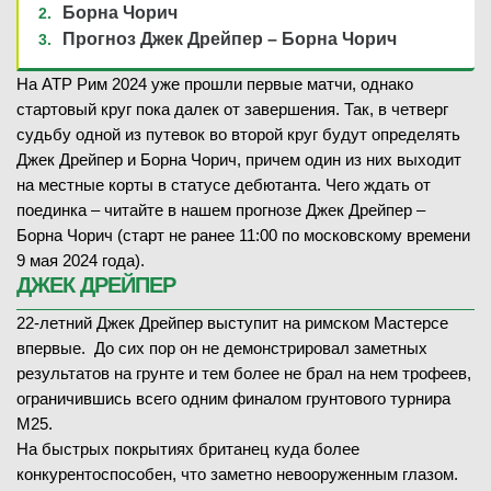
Борна Чорич
Прогноз Джек Дрейпер – Борна Чорич
На ATP Рим 2024 уже прошли первые матчи, однако
стартовый круг пока далек от завершения. Так, в четверг
судьбу одной из путевок во второй круг будут определять
Джек Дрейпер и Борна Чорич, причем один из них выходит
на местные корты в статусе дебютанта. Чего ждать от
поединка – читайте в нашем прогнозе Джек Дрейпер –
Борна Чорич (старт не ранее 11:00 по московскому времени
9 мая 2024 года).
ДЖЕК ДРЕЙПЕР
22-летний Джек Дрейпер выступит на римском Мастерсе
впервые. До сих пор он не демонстрировал заметных
результатов на грунте и тем более не брал на нем трофеев,
ограничившись всего одним финалом грунтового турнира
М25.
На быстрых покрытиях британец куда более
конкурентоспособен, что заметно невооруженным глазом.