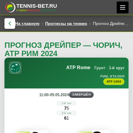
TENNIS-BET.RU
ставки
прогнозы
стратегии
На главную
Прогнозы на теннис
Прогноз Дрейпер — Чорич, ATP Рим 2024
ПРОГНОЗ ДРЕЙПЕР — ЧОРИЧ,
ATP РИМ 2024
ATP Rome
Грунт
1-й круг
РИМ, ИТАЛИЯ
ATP 1000
11:00
•
09.05.2024
ЗАВЕРШЁН
1-й сет
7
5
2-й сет
6
1