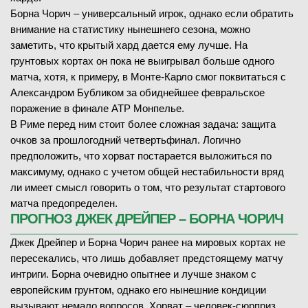
Борна Чорич – универсальный игрок, однако если обратить
внимание на статистику нынешнего сезона, можно
заметить, что крытый хард дается ему лучше. На
грунтовых кортах он пока не выигрывал больше одного
матча, хотя, к примеру, в Монте-Карло смог поквитаться с
Александром Бубликом за обиднейшее февральское
поражение в финале ATP Монпелье.
В Риме перед ним стоит более сложная задача: защита
очков за прошлогодний четвертьфинал. Логично
предположить, что хорват постарается выложиться по
максимуму, однако с учетом общей нестабильности вряд
ли имеет смысл говорить о том, что результат стартового
матча предопределен.
ПРОГНОЗ ДЖЕК ДРЕЙПЕР – БОРНА ЧОРИЧ
Джек Дрейпер и Борна Чорич ранее на мировых кортах не
пересекались, что лишь добавляет предстоящему матчу
интриги. Борна очевидно опытнее и лучше знаком с
европейским грунтом, однако его нынешние кондиции
вызывают немало вопросов. Хорват – человек-сюрприз,