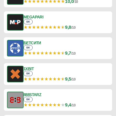
10,0
/10
MEGAPARI
БК
9,8
/10
БЕТСИТИ
БК
9,7
/10
1XBIT
БК
9,5
/10
888STARZ
БК
9,4
/10