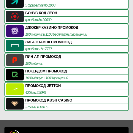
5 фрибетов по 1000
БОНУС КОД ЛЕОН
фрибет до 20000
ДЖОКЕР КАЗИНО ПРОМОКОД
100% бонус и 1100 бесплатных вращений
ЛИГА СТАВОК ПРОМОКОД
фрибеты до 7777
ПИН АП ПРОМОКОД
100% бонус
ПОКЕРДОМ ПРОМОКОД
100% бонус + 1000 вращений
ПРОМОКОД JETTON
425% и 250FS
ПРОМОКОД KUSH CASINO
275% и 1000 FS