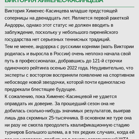
ВИКТОРИЯ ХИМЕНЕС-КАСИНЦЕВА
Виктория Хименес-Касинцева младше предстоящей
соперницы на двенадцать лет. Является первой ракеткой
Андорры, однако этот статус не должен вводить в
заблуждение, поскольку у небольшого пиренейского
государства нет серьезных теннисных традиций.
Тем не менее, андоррка с русскими корнями (мать Виктории
родилась и выросла в России) очень неплохо начала свой
путь в профессионалах, добравшись до 121-й строчки
одиночного рейтинга осенью 2022 года. Неудивительно, что
эксперты с восторгом восприняли появление на спортивном
небосводе новой звездочки, которой почти единогласно
предрекали блестящее будущее.
К сожалению, пока Хименес-Касинцевой не удается
оправдать их доверие. За прошедший сезон она не
добилась сколько-нибудь значимых результатов, выиграв
лишь два скромных 25-тысячника. В основном же туре она
ни разу не смогла преодолеть квалификационную стадию
турниров Большого шлема, а в тех редких случаях, когда ей