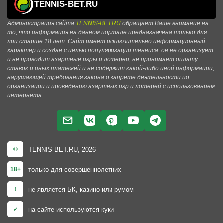
TENNIS-BET.RU
Администрация сайта
TENNIS-BET.RU
обращает Ваше внимание на
то, что информация на данном портале предназначена только для
лиц старше 18 лет. Сайт имеет исключительно информационный
характер и создан с целью популяризации тенниса: он не организует
и не проводит азартные игры и лотереи, не принимает оплату
ставок и иных платежей и не содержит какой-либо иной информации,
нарушающей требования закона о запрете деятельности по
организации и проведению азартных игр и лотерей с использованием
интернета.
TENNIS-BET.RU, 2026
©
только для совершеннолетних
18+
не является БК, казино или румом
!
на сайте используются куки
✓