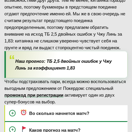
возможностями друг друга. Тем не менее, китаянка гораздо
опытнее, поэтому букмекеры в предстоящем поединке
отдают предпочтение именно ей. Мы же в свою очередь не
считаем результат предстоящего поединка
предопределенным, поэтому предлагаем обратить
внимание на исход ТБ 2,5 двойных ошибок у Чжу Линь за
1,83: китаянка не слишком уверенно чувствует себя на
грунте и вряд ли выдаст стопроцентно чистый поединок.
Наш прогноз: ТБ 2,5 двойных ошибок у Чжу
Линь за коэффициент 1,83
Чтобы подстраховать пари, всегда можно воспользоваться
выгодным предложением от Покердом: специальный
промокод при регистрации
активирует один из двух
супер-бонусов на выбор.
Во сколько начнется матч?
Каков прогноз на матч?