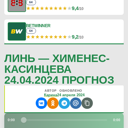
БК
9,4
/10
BETWINNER
БК
9,2
/10
ЛИНЬ — ХИМЕНЕС-
КАСИНЦЕВА
24.04.2024 ПРОГНОЗ
АВТОР
ОБНОВЛЕНО
Карина
24 апреля 2024
0:00
0:00