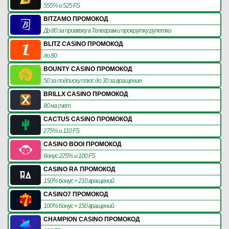
555% и 525 FS
BITZAMO ПРОМОКОД
До 80 за привязку в Телеграм и прокрутку рулетки
BLITZ CASINO ПРОМОКОД
до 80
BOUNTY CASINO ПРОМОКОД
50 за подписку плюс до 30 за вращение
BRILLX CASINO ПРОМОКОД
80 на счет
CACTUS CASINO ПРОМОКОД
275% и 110 FS
CASINO BOOI ПРОМОКОД
бонус 225% и 100 FS
CASINO RA ПРОМОКОД
150% бонус + 210 вращений
CASINO7 ПРОМОКОД
100% бонус + 150 вращений
CHAMPION CASINO ПРОМОКОД