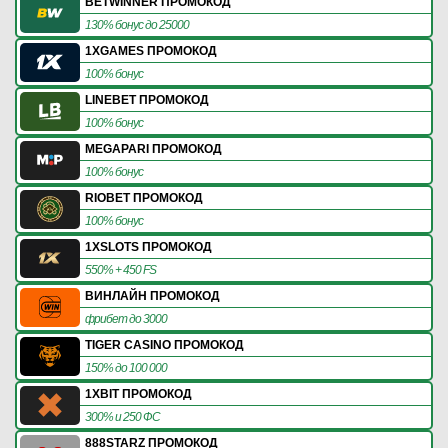
BETWINNER ПРОМОКОД
130% бонус до 25000
1XGAMES ПРОМОКОД
100% бонус
LINEBET ПРОМОКОД
100% бонус
MEGAPARI ПРОМОКОД
100% бонус
RIOBET ПРОМОКОД
100% бонус
1XSLOTS ПРОМОКОД
550% + 450 FS
ВИНЛАЙН ПРОМОКОД
фрибет до 3000
TIGER CASINO ПРОМОКОД
150% до 100 000
1XBIT ПРОМОКОД
300% и 250 ФС
888STARZ ПРОМОКОД