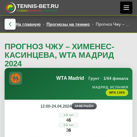
TENNIS-BET.RU
ставки
прогнозы
стратегии
На главную
Прогнозы на теннис
Прогноз Чжу – Хименес-Касинцева, WTA Мадрид 2024
ПРОГНОЗ ЧЖУ – ХИМЕНЕС-
КАСИНЦЕВА, WTA МАДРИД
2024
WTA Madrid
Грунт
1/64 финала
МАДРИД, ИСПАНИЯ
WTA 1000
12:00
•
24.04.2024
ЗАВЕРШЁН
1-й сет
4
6
2-й сет
3
6