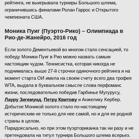
рейтинга, не выигрывала турниры Большого шлема,
ограничившись финалами Ролан Гаррос и Открытого
чемпионата США.
Моника Пуиг (Пуэрто-Рико) – Олимпиада в
Рио-де-Жанейро, 2016 год
Если золото Дементьевой во многом стало сенсацией, то
победу Моники Пуиг в Рио можно назвать самым
настоящим чудом. Теннисистка, которая никогда не
поднималась выше 27-й строчки одиночного рейтинга и на
момент старта ОИ имела на своем счету всего два трофея
WTA, выдала в буквальном смысле слова перфоманс
жизни, последовательно победив Гарбинье Мугурусу,
Лауру Зигемунд
,
Петру Квитову
и Анжелику Кербер.
Добытое Моникой золото стало по-настоящему
историческим не только для нее самой, но и для ее родной
страны в целом.
Парадоксально, но при этом пуэрториканка так ни разу и не
претендовала на титул турнира Большого шлема всерьез.