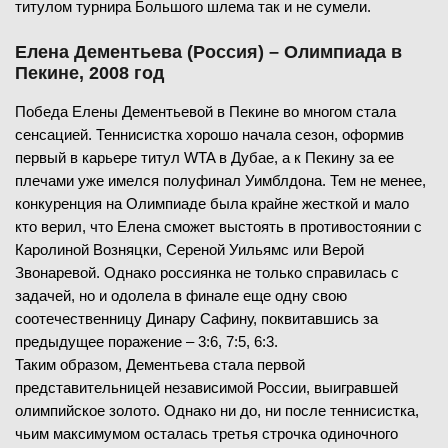
титулом турнира Большого шлема так и не сумели.
Елена Дементьева (Россия) – Олимпиада в
Пекине, 2008 год
Победа Елены Дементьевой в Пекине во многом стала
сенсацией. Теннисистка хорошо начала сезон, оформив
первый в карьере титул WTA в Дубае, а к Пекину за ее
плечами уже имелся полуфинал Уимблдона. Тем не менее,
конкуренция на Олимпиаде была крайне жесткой и мало
кто верил, что Елена сможет выстоять в противостоянии с
Каролиной Возняцки, Сереной Уильямс или Верой
Звонаревой. Однако россиянка не только справилась с
задачей, но и одолела в финале еще одну свою
соотечественницу Динару Сафину, поквитавшись за
предыдущее поражение – 3:6, 7:5, 6:3.
Таким образом, Дементьева стала первой
представительницей независимой России, выигравшей
олимпийское золото. Однако ни до, ни после теннисистка,
чьим максимумом осталась третья строчка одиночного