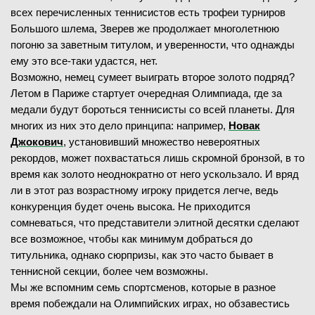
всех перечисленных теннисистов есть трофеи турниров
Большого шлема, Зверев же продолжает многолетнюю
погоню за заветным титулом, и уверенности, что однажды
ему это все-таки удастся, нет.
Возможно, немец сумеет выиграть второе золото подряд?
Летом в Париже стартует очередная Олимпиада, где за
медали будут бороться теннисисты со всей планеты. Для
многих из них это дело принципа: например,
Новак
Джокович
, установивший множество невероятных
рекордов, может похвастаться лишь скромной бронзой, в то
время как золото неоднократно от него ускользало. И вряд
ли в этот раз возрастному игроку придется легче, ведь
конкуренция будет очень высока. Не приходится
сомневаться, что представители элитной десятки сделают
все возможное, чтобы как минимум добраться до
титульника, однако сюрпризы, как это часто бывает в
теннисной секции, более чем возможны.
Мы же вспомним семь спортсменов, которые в разное
время побеждали на Олимпийских играх, но обзавестись