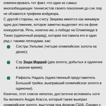
компенсировать тот факт, что один из самых
многообещающих теннисистов своего поколения до сих пор
не обзавелся трофеем мэйджора.
С другой стороны, на счету Зверева имеется как минимум
одно достижение, которое заметно выделяет его на фоне
конкурентов. Речь, конечно же, о победе на Олимпиаде в
Токио (одиночный разряд), которая поставила его в один
ряд с такими легендами, как:
Сестры Уильямс (четыре олимпийских золота на
двоих);
Сэр
Энди Маррей
(два золота, добытых в одиночке
в разное время);
Рафаэль Надаль (единственный представитель
Большой тройки, выигравший олимпийское золото в
одиночке).
Конечно, этот список неполон, достаточно вспомнить хотя
бы великого Андре Агасси, который также выиграл
олимпийское золото, выступая под флагом США. Однако у