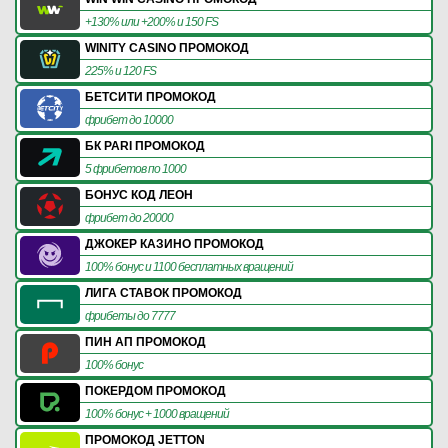
+130% или +200% и 150 FS
WINITY CASINO ПРОМОКОД
225% и 120 FS
БЕТСИТИ ПРОМОКОД
фрибет до 10000
БК PARI ПРОМОКОД
5 фрибетов по 1000
БОНУС КОД ЛЕОН
фрибет до 20000
ДЖОКЕР КАЗИНО ПРОМОКОД
100% бонус и 1100 бесплатных вращений
ЛИГА СТАВОК ПРОМОКОД
фрибеты до 7777
ПИН АП ПРОМОКОД
100% бонус
ПОКЕРДОМ ПРОМОКОД
100% бонус + 1000 вращений
ПРОМОКОД JETTON