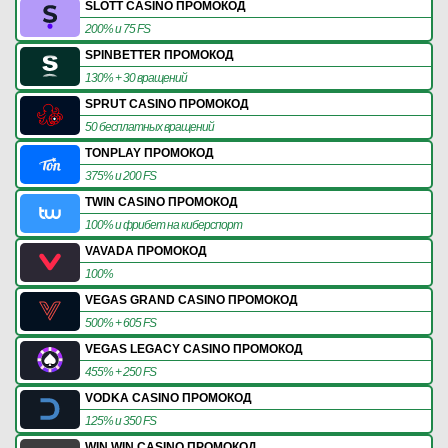
SLOTT CASINO ПРОМОКОД
200% и 75 FS
SPINBETTER ПРОМОКОД
130% + 30 вращений
SPRUT CASINO ПРОМОКОД
50 бесплатных вращений
TONPLAY ПРОМОКОД
375% и 200 FS
TWIN CASINO ПРОМОКОД
100% и фрибет на киберспорт
VAVADA ПРОМОКОД
100%
VEGAS GRAND CASINO ПРОМОКОД
500% + 605 FS
VEGAS LEGACY CASINO ПРОМОКОД
455% + 250 FS
VODKA CASINO ПРОМОКОД
125% и 350 FS
WIN WIN CASINO ПРОМОКОД