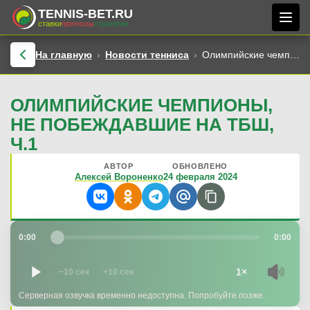
TENNIS-BET.RU
ставки
прогнозы
стратегии
На главную
Новости тенниса
Олимпийские чемпионы, не побеждавшие на ТБШ, ч.1
ОЛИМПИЙСКИЕ ЧЕМПИОНЫ,
НЕ ПОБЕЖДАВШИЕ НА ТБШ,
Ч.1
АВТОР
ОБНОВЛЕНО
Алексей Вороненко
24 февраля 2024
0:00
0:00
1×
−10 сек
+10 сек
Серверная озвучка временно недоступна. Попробуйте позже.