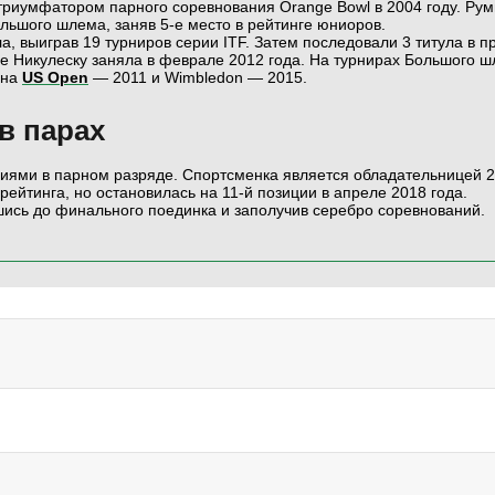
триумфатором парного соревнования Orange Bowl в 2004 году. Ру
ьшого шлема, заняв 5-е место в рейтинге юниоров.
, выиграв 19 турниров серии ITF. Затем последовали 3 титула в п
ое Никулеску заняла в феврале 2012 года. На турнирах Большого 
 на
US Open
— 2011 и Wimbledon — 2015.
в парах
иями в парном разряде. Спортсменка является обладательницей 22
ейтинга, но остановилась на 11-й позиции в апреле 2018 года.
ись до финального поединка и заполучив серебро соревнований.