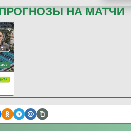
 ПРОГНОЗЫ НА МАТЧИ
 1000
6
WTA