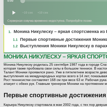
0:00
−10 сек
+10 сек
Серверная озвучка временно недоступна. Попробуйте позже.
Моника Никулеску – яркая спортсменка из
Первые спортивные достижения Моник
Выступления Моники Никулеску в пара
МОНИКА НИКУЛЕСКУ – ЯРКАЯ СПОР
Моника Никулеску родилась 25 сентября 1987 года в городе Сла
которая также пробовала свои силы в большом теннисе. В насто
Талант Моники проявился рано. Уже в пятилетнем возрасте дев
выступления на международных кортах всего в 14 лет, показывая
Рост теннисистки составляет 168 см при весе 63 кг. Рабочая ру
атакует с обеих рук. Главным тренером Моники на протяжении 
Первые спортивные достижения
Карьера Никулеску стартовала в мае 2002 года, с тех пор девуш