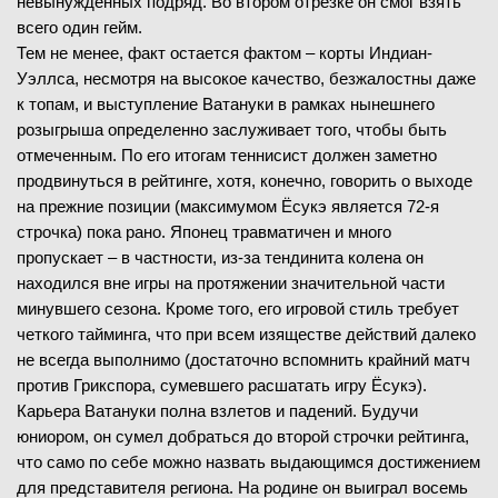
невынужденных подряд. Во втором отрезке он смог взять
всего один гейм.
Тем не менее, факт остается фактом – корты Индиан-
Уэллса, несмотря на высокое качество, безжалостны даже
к топам, и выступление Ватануки в рамках нынешнего
розыгрыша определенно заслуживает того, чтобы быть
отмеченным. По его итогам теннисист должен заметно
продвинуться в рейтинге, хотя, конечно, говорить о выходе
на прежние позиции (максимумом Ёсукэ является 72-я
строчка) пока рано. Японец травматичен и много
пропускает – в частности, из-за тендинита колена он
находился вне игры на протяжении значительной части
минувшего сезона. Кроме того, его игровой стиль требует
четкого тайминга, что при всем изяществе действий далеко
не всегда выполнимо (достаточно вспомнить крайний матч
против Грикспора, сумевшего расшатать игру Ёсукэ).
Карьера Ватануки полна взлетов и падений. Будучи
юниором, он сумел добраться до второй строчки рейтинга,
что само по себе можно назвать выдающимся достижением
для представителя региона. На родине он выиграл восемь