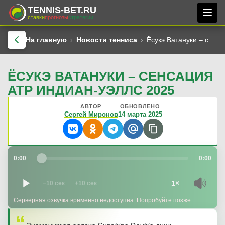
TENNIS-BET.RU
ставки
прогнозы
стратегии
На главную
Новости тенниса
Ёсукэ Ватануки – сенсация ATP Индиан-Уэллс 2025
ЁСУКЭ ВАТАНУКИ – СЕНСАЦИЯ
ATP ИНДИАН-УЭЛЛС 2025
АВТОР
ОБНОВЛЕНО
Сергей Миронов
14 марта 2025
0:00
0:00
1×
−10 сек
+10 сек
Серверная озвучка временно недоступна. Попробуйте позже.