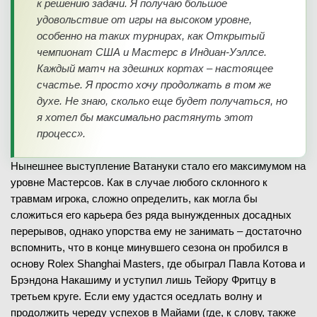
к решению задачи. Я получаю большое
удовольствие от игры на высоком уровне,
особенно на таких турнирах, как Открытый
чемпионат США и Мастерс в Индиан-Уэллсе.
Каждый матч на здешних кортах – настоящее
счастье. Я просто хочу продолжать в том же
духе. Не знаю, сколько еще будет получаться, но
я хотел бы максимально растянуть этот
процесс».
Нынешнее выступление Ватануки стало его максимумом на
уровне Мастерсов. Как в случае любого склонного к
травмам игрока, сложно определить, как могла бы
сложиться его карьера без ряда вынужденных досадных
перерывов, однако упорства ему не занимать – достаточно
вспомнить, что в конце минувшего сезона он пробился в
основу Rolex Shanghai Masters, где обыграл Павла Котова и
Брэндона Накашиму и уступил лишь Тейору Фритцу в
третьем круге. Если ему удастся оседлать волну и
продолжить череду успехов в Майами (где, к слову, также