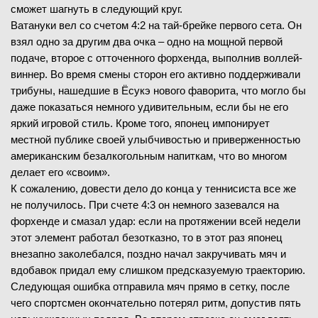
сможет шагнуть в следующий круг.
Ватануки вел со счетом 4:2 на тай-брейке первого сета. Он
взял одно за другим два очка – одно на мощной первой
подаче, второе с отточенного форхенда, выполнив воллей-
виннер. Во время смены сторон его активно поддерживали
трибуны, нашедшие в Ёсукэ нового фаворита, что могло бы
даже показаться немного удивительным, если бы не его
яркий игровой стиль. Кроме того, японец импонирует
местной публике своей улыбчивостью и приверженностью
американским безалкогольным напиткам, что во многом
делает его «своим».
К сожалению, довести дело до конца у теннисиста все же
не получилось. При счете 4:3 он немного зазевался на
форхенде и смазал удар: если на протяжении всей недели
этот элемент работал безотказно, то в этот раз японец
внезапно заколебался, поздно начал закручивать мяч и
вдобавок придал ему слишком предсказуемую траекторию.
Следующая ошибка отправила мяч прямо в сетку, после
чего спортсмен окончательно потерял ритм, допустив пять