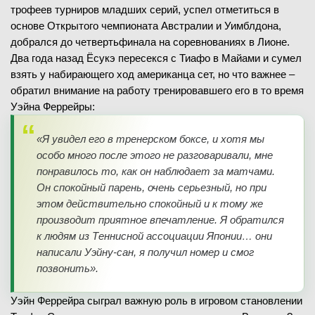
трофеев турниров младших серий, успел отметиться в
основе Открытого чемпионата Австралии и Уимблдона,
добрался до четвертьфинала на соревнованиях в Лионе.
Два года назад Ёсукэ пересекся с Тиафо в Майами и сумел
взять у набирающего ход американца сет, но что важнее –
обратил внимание на работу тренировавшего его в то время
Уэйна Феррейры:
«Я увидел его в тренерском боксе, и хотя мы
особо много после этого не разговаривали, мне
понравилось то, как он наблюдает за матчами.
Он спокойный парень, очень серьезный, но при
этом действительно спокойный и к тому же
производит приятное впечатление. Я обратился
к людям из Теннисной ассоциации Японии… они
написали Уэйну-сан, я получил номер и смог
позвонить».
Уэйн Феррейра сыграл важную роль в игровом становлении