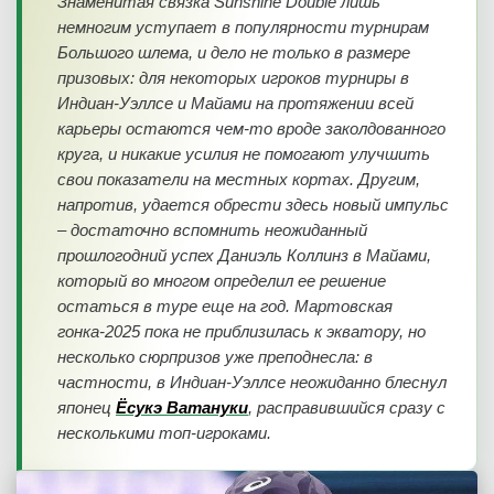
Знаменитая связка Sunshine Double лишь
немногим уступает в популярности турнирам
Большого шлема, и дело не только в размере
призовых: для некоторых игроков турниры в
Индиан-Уэллсе и Майами на протяжении всей
карьеры остаются чем-то вроде заколдованного
круга, и никакие усилия не помогают улучшить
свои показатели на местных кортах. Другим,
напротив, удается обрести здесь новый импульс
– достаточно вспомнить неожиданный
прошлогодний успех Даниэль Коллинз в Майами,
который во многом определил ее решение
остаться в туре еще на год. Мартовская
гонка-2025 пока не приблизилась к экватору, но
несколько сюрпризов уже преподнесла: в
частности, в Индиан-Уэллсе неожиданно блеснул
японец
Ёсукэ Ватануки
, расправившийся сразу с
несколькими топ-игроками.