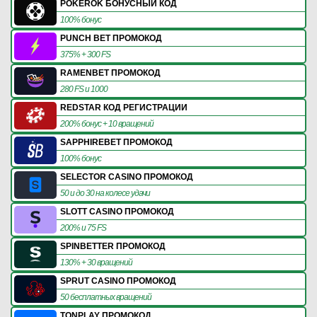
POKEROK БОНУСНЫЙ КОД
100% бонус
PUNCH BET ПРОМОКОД
375% + 300 FS
RAMENBET ПРОМОКОД
280 FS и 1000
REDSTAR КОД РЕГИСТРАЦИИ
200% бонус + 10 вращений
SAPPHIREBET ПРОМОКОД
100% бонус
SELECTOR CASINO ПРОМОКОД
50 и до 30 на колесе удачи
SLOTT CASINO ПРОМОКОД
200% и 75 FS
SPINBETTER ПРОМОКОД
130% + 30 вращений
SPRUT CASINO ПРОМОКОД
50 бесплатных вращений
TONPLAY ПРОМОКОД