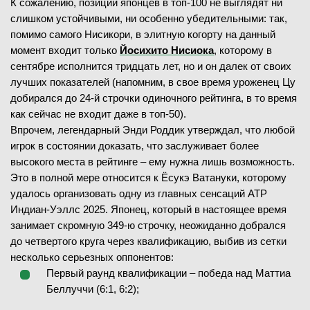
К сожалению, позиции японцев в топ-100 не выглядят ни
слишком устойчивыми, ни особенно убедительными: так,
помимо самого Нисикори, в элитную когорту на данный
момент входит только
Йосихито Нисиока
, которому в
сентябре исполнится тридцать лет, но и он далек от своих
лучших показателей (напомним, в свое время уроженец Цу
добирался до 24-й строчки одиночного рейтинга, в то время
как сейчас не входит даже в топ-50).
Впрочем, легендарный Энди Роддик утверждал, что любой
игрок в состоянии доказать, что заслуживает более
высокого места в рейтинге – ему нужна лишь возможность.
Это в полной мере относится к Ёсукэ Ватануки, которому
удалось организовать одну из главных сенсаций ATP
Индиан-Уэллс 2025. Японец, который в настоящее время
занимает скромную 349-ю строчку, неожиданно добрался
до четвертого круга через квалификацию, выбив из сетки
несколько серьезных оппонентов:
Первый раунд квалификации – победа над Маттиа
Беллуччи (6:1, 6:2);