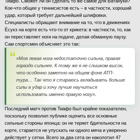
Тиафо. Сможет ли он сделать то же самое для Ватануки?
Кое-что общее у теннисистов есть – в частности, хороший
удар, который требует дальнейшей шлифовки.
Специалисты обращают внимание на то, что в движениях
Ёсукэ на корте есть что-то от крикета: в частности, то, как
он переставляет ноги на подаче, делая обманную паузу.
Сам спортсмен объясняет это так:
«Моя левая нога недостаточно сильна, правая
гораздо сильнее. К тому же я не слишком высок,
что особенно заметно на общем фоне АТП-
тура… Так что я стараюсь вкладывать больше
силы в удар и хочу лучше научиться
использовать именно правую ногу».
Последний матч против Тиафо был крайне показателен,
поскольку позволил публике оценить все основные
сильные стороны японца: он не теряет бдительности на
корте, старается не упускать ни одного мяча и уверенно
действует у сетки. Всего за два сета он наколотил 47