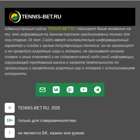
TENNIS-BET.RU
Администрация сайта
TENNIS-BET.RU
обращает Ваше внимание на
то, что информация на данном портале предназначена только для
лиц старше 18 лет. Сайт имеет исключительно информационный
характер и создан с целью популяризации тенниса: он не организует
и не проводит азартные игры и лотереи, не принимает оплату
ставок и иных платежей и не содержит какой-либо иной информации,
нарушающей требования закона о запрете деятельности по
организации и проведению азартных игр и лотерей с использованием
интернета.
TENNIS-BET.RU, 2026
©
только для совершеннолетних
18+
не является БК, казино или румом
!