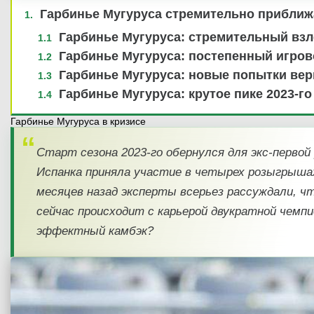
Гарбинье Мугуруса стремительно приближа
Гарбинье Мугуруса: стремительный взл
Гарбинье Мугуруса: постепенный игров
Гарбинье Мугуруса: новые попытки вер
Гарбинье Мугуруса: крутое пике 2023-го
Гарбинье Мугуруса в кризисе
Старт сезона 2023-го обернулся для экс-перво
Испанка приняла участие в четырех розыгрышах
месяцев назад эксперты всерьез рассуждали, чт
сейчас происходит с карьерой двукратной чемп
эффектный камбэк?