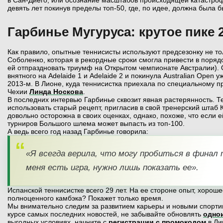
девять лет покинув пределы топ-50, где, по идее, должна была
Гарбинье Мугуруса: крутое пике 
Как правило, опытные теннисисты используют предсезонку не т
Соболенко, которая в рекордные сроки смогла привести в поряд
ей отпраздновать триумф на Открытом чемпионате Австралии). О
внятного на Adelaide 1 и Adelaide 2 и покинула Australian Open
2013-м. В Лионе, куда теннисистка приехала по специальному п
Чехии
Линда Носкова
.
В последних интервью Гарбинье сквозит явная растерянность. Те
использовать старый рецепт, пригласив в свой тренерский штаб 
довольно осторожна в своих оценках, однако, похоже, что если 
турниров Большого шлема может выпасть из топ-100.
А ведь всего год назад Гарбинье говорила:
«Я всегда верила, что могу пробиться в финал
меня есть игра, нужно лишь показать ее».
Испанской теннисистке всего 29 лет. На ее стороне опыт, хорош
полноценного камбэка? Покажет только время.
Мы внимательно следим за развитием карьеры и новыми спортив
курсе самых последних новостей, не забывайте обновлять
одно
выгодных условиях, начните с
регистрации с промокодом
в Ли