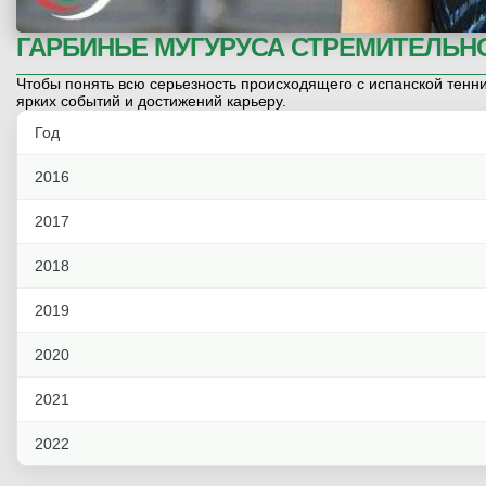
ГАРБИНЬЕ МУГУРУСА СТРЕМИТЕЛЬНО
Чтобы понять всю серьезность происходящего с испанской тенни
ярких событий и достижений карьеру.
Год
2016
2017
2018
2019
2020
2021
2022