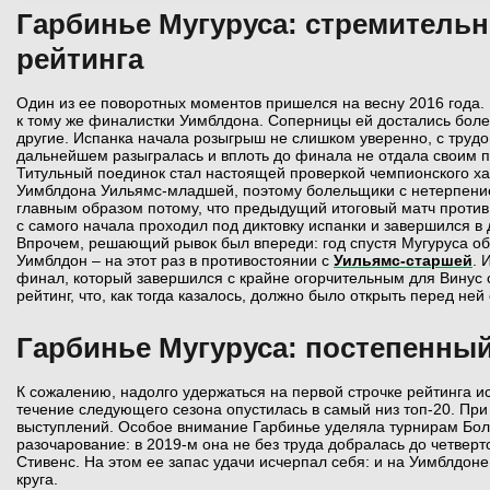
Гарбинье Мугуруса: стремительн
рейтинга
Один из ее поворотных моментов пришелся на весну 2016 года.
к тому же финалистки Уимблдона. Соперницы ей достались бол
другие. Испанка начала розыгрыш не слишком уверенно, с труд
дальнейшем разыгралась и вплоть до финала не отдала своим п
Титульный поединок стал настоящей проверкой чемпионского хар
Уимблдона Уильямс-младшей, поэтому болельщики с нетерпени
главным образом потому, что предыдущий итоговый матч против Г
с самого начала проходил под диктовку испанки и завершился в дв
Впрочем, решающий рывок был впереди: год спустя Мугуруса об
Уимблдон – на этот раз в противостоянии с
Уильямс-старшей
. 
финал, который завершился с крайне огорчительным для Винус с
рейтинг, что, как тогда казалось, должно было открыть перед н
Гарбинье Мугуруса: постепенный
К сожалению, надолго удержаться на первой строчке рейтинга ис
течение следующего сезона опустилась в самый низ топ-20. При
выступлений. Особое внимание Гарбинье уделяла турнирам Бол
разочарование: в 2019-м она не без труда добралась до четверт
Стивенс. На этом ее запас удачи исчерпал себя: и на Уимблдон
круга.