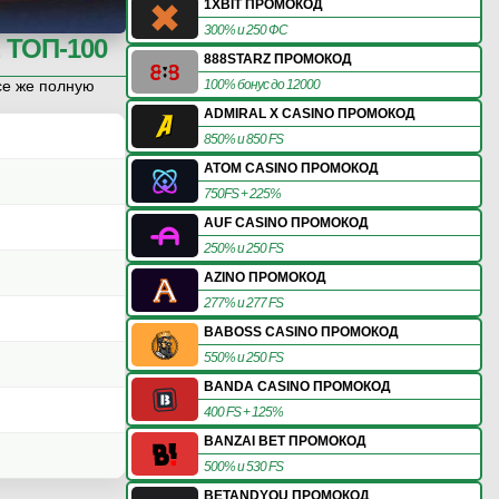
1XBIT ПРОМОКОД
300% и 250 ФС
ТОП-100
888STARZ ПРОМОКОД
се же полную
100% бонус до 12000
ADMIRAL X CASINO ПРОМОКОД
850% и 850 FS
ATOM CASINO ПРОМОКОД
750FS + 225%
AUF CASINO ПРОМОКОД
250% и 250 FS
AZINO ПРОМОКОД
277% и 277 FS
BABOSS CASINO ПРОМОКОД
550% и 250 FS
BANDA CASINO ПРОМОКОД
400 FS + 125%
BANZAI BET ПРОМОКОД
500% и 530 FS
BETANDYOU ПРОМОКОД