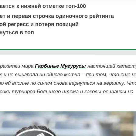
ется к нижней отметке топ-100
ет и первая строчка одиночного рейтинга
ой регресс и потеря позиций
нуться в топ
й ракетки мира
Гарбинье Мугурусы
настоящей катаст
 и не выиграла ни одного матча – при том, что еще н
о ей вполне по силам снова вернуться на вершину. Чт
ионки турниров Большого шлема и каковы ее шансы на