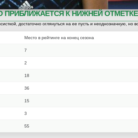
 ПРИБЛИЖАЕТСЯ К НИЖНЕЙ ОТМЕТКЕ 
систкой, достаточно оглянуться на ее пусть и неоднозначную, но в
Место в рейтинге на конец сезона
7
2
18
36
15
3
55