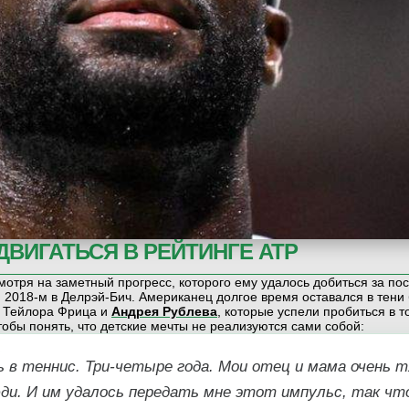
ВИГАТЬСЯ В РЕЙТИНГЕ ATP
отря на заметный прогресс, которого ему удалось добиться за по
ом 2018-м в Делрэй-Бич. Американец долгое время оставался в тен
, Тейлора Фрица и
Андрея Рублева
, которые успели пробиться в т
обы понять, что детские мечты не реализуются сами собой:
ь в теннис. Три-четыре года. Мои отец и мама очень 
ди. И им удалось передать мне этот импульс, так что