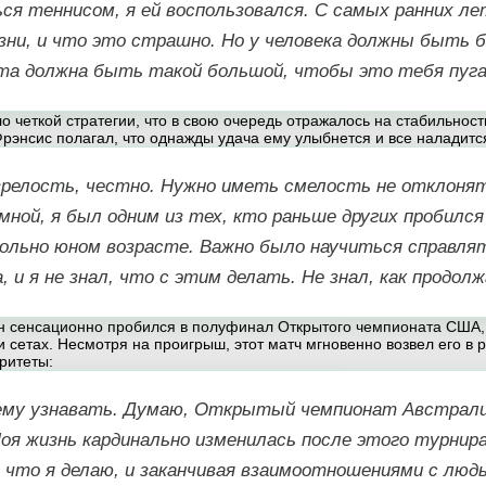
я теннисом, я ей воспользовался. С самых ранних лет
изни, и что это страшно. Но у человека должны быть 
чта должна быть такой большой, чтобы это тебя пуга
 четкой стратегии, что в свою очередь отражалось на стабильност
рэнсис полагал, что однажды удача ему улыбнется и все наладитс
 зрелость, честно. Нужно иметь смелость не отклоня
мной, я был одним из тех, кто раньше других пробился
льно юном возрасте. Важно было научиться справля
 и я не знал, что с этим делать. Не знал, как продол
он сенсационно пробился в полуфинал Открытого чемпионата США, 
и сетах. Несмотря на проигрыш, этот матч мгновенно возвел его в 
ритеты:
щему узнавать. Думаю, Открытый чемпионат Австрал
Моя жизнь кардинально изменилась после этого турнира
, что я делаю, и заканчивая взаимоотношениями с люд