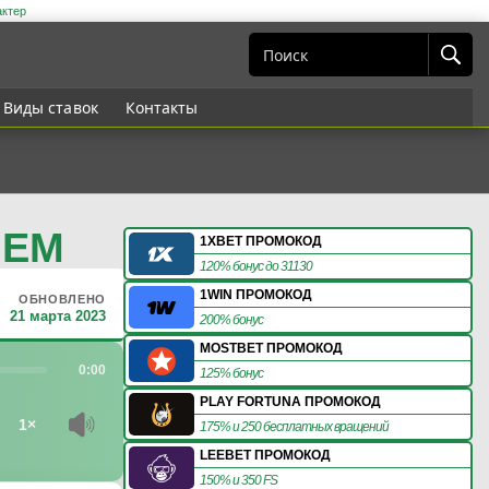
актер
Виды ставок
Контакты
ЛЕМ
1XBET ПРОМОКОД
120% бонус до 31130
1WIN ПРОМОКОД
ОБНОВЛЕНО
21 марта 2023
200% бонус
MOSTBET ПРОМОКОД
0:00
125% бонус
PLAY FORTUNA ПРОМОКОД
1×
175% и 250 бесплатных вращений
LEEBET ПРОМОКОД
150% и 350 FS