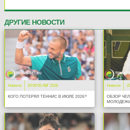
ДРУГИЕ НОВОСТИ
Новости
20:09 05 АВГ 2026
Новости
2
КОГО ПОТЕРЯЛ ТЕННИС В ИЮЛЕ 2026?
ОБЗОР ЧЕ
МОЛОДЕЖ