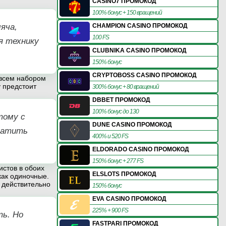
CASINO7 ПРОМОКОД
100% бонус + 150 вращений
яча,
CHAMPION CASINO ПРОМОКОД
100 FS
я технику
CLUBNIKA CASINO ПРОМОКОД
150% бонус
CRYPTOBOSS CASINO ПРОМОКОД
 всем набором
 предстоит
300% бонус + 80 вращений
DBBET ПРОМОКОД
100% бонус до 130
тому с
DUNE CASINO ПРОМОКОД
тратить
400% и 520 FS
ELDORADO CASINO ПРОМОКОД
150% бонус + 277 FS
истов в обоих
ELSLOTS ПРОМОКОД
как одиночные.
 действительно
150% бонус
EVA CASINO ПРОМОКОД
225% + 900 FS
ть. Но
FASTPARI ПРОМОКОД