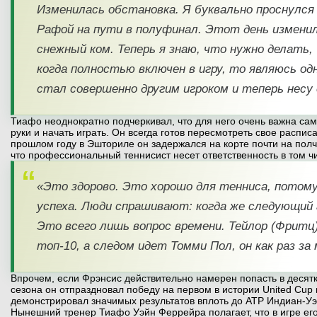
Изменилась обстановка. Я буквально проснулся
Рафой на пути в полуфинал. Этот день изменил
снежный ком. Теперь я знаю, что нужно делать,
когда полностью включен в игру, то являюсь од
стал совершенно другим игроком и теперь нес
Тиафо неоднократно подчеркивал, что для него очень важна сама
руки и начать играть. Он всегда готов пересмотреть свое распи
прошлом году в Эшториле он задержался на корте почти на полч
что профессиональный теннисист несет ответственность в том ч
«Это здорово. Это хорошо для тенниса, потом
успеха. Люди спрашивают: когда же следующий
Это всего лишь вопрос времени. Тейлор (Фритц
топ-10, а следом идет Томми Пол, он как раз за 
Впрочем, если Фрэнсис действительно намерен попасть в десят
сезона он отпраздновал победу на первом в истории United Cup
демонстрировал значимых результатов вплоть до ATP Индиан-Уэ
Нынешний тренер Тиафо Уэйн Феррейра полагает, что в игре его