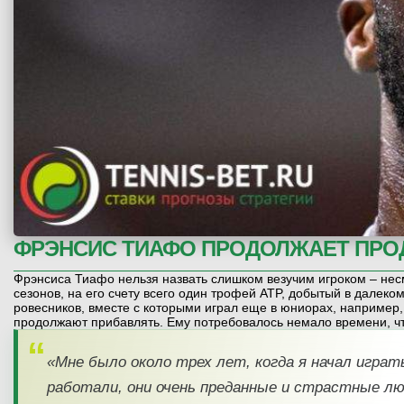
ФРЭНСИС ТИАФО ПРОДОЛЖАЕТ ПРОД
Фрэнсиса Тиафо нельзя назвать слишком везучим игроком – несм
сезонов, на его счету всего один трофей ATP, добытый в далек
ровесников, вместе с которыми играл еще в юниорах, например
продолжают прибавлять. Ему потребовалось немало времени, чт
«Мне было около трех лет, когда я начал играт
работали, они очень преданные и страстные лю