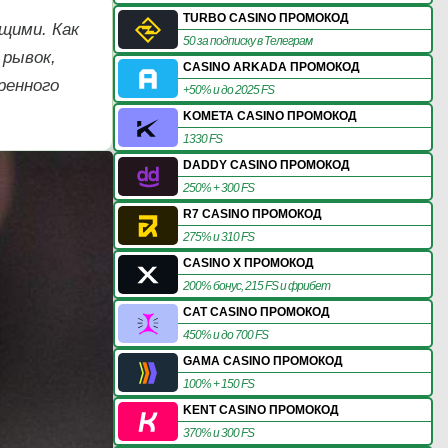
TURBO CASINO ПРОМОКОД
щими. Как
50 за подписку в Телеграм
 рывок,
CASINO ARKADA ПРОМОКОД
ренного
+50% и до 2025 FS
KOMETA CASINO ПРОМОКОД
1330 FS
DADDY CASINO ПРОМОКОД
250% + 300 FS
R7 CASINO ПРОМОКОД
275% и 310 FS
CASINO X ПРОМОКОД
200% бонус, 215 FS и фрибет
CAT CASINO ПРОМОКОД
450% и до 700 FS
GAMA CASINO ПРОМОКОД
100% + 150 FS
KENT CASINO ПРОМОКОД
370% и 300 FS