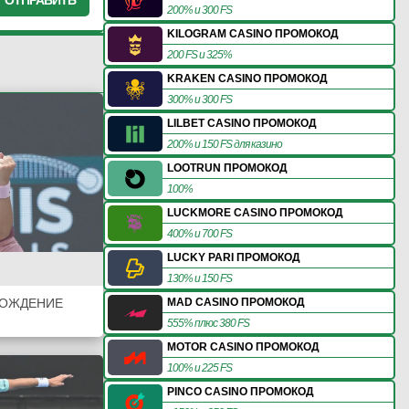
200% и 300 FS
KILOGRAM CASINO ПРОМОКОД
200 FS и 325%
KRAKEN CASINO ПРОМОКОД
300% и 300 FS
LILBET CASINO ПРОМОКОД
200% и 150 FS для казино
LOOTRUN ПРОМОКОД
100%
LUCKMORE CASINO ПРОМОКОД
400% и 700 FS
LUCKY PARI ПРОМОКОД
130% и 150 FS
ХОЖДЕНИЕ
MAD CASINO ПРОМОКОД
555% плюс 380 FS
MOTOR CASINO ПРОМОКОД
100% и 225 FS
PINCO CASINO ПРОМОКОД