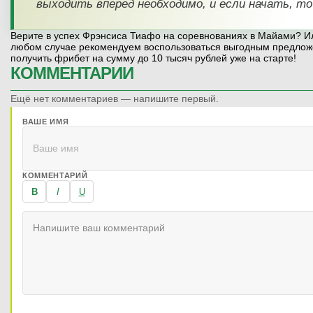
выходить вперед необходимо, и если начать, то
Верите в успех Фрэнсиса Тиафо на соревнованиях в Майами? Или
любом случае рекомендуем воспользоваться выгодным предлож
получить фрибет на сумму до 10 тысяч рублей уже на старте!
КОММЕНТАРИИ
Ещё нет комментариев — напишите первый.
ВАШЕ ИМЯ
КОММЕНТАРИЙ
B
I
U