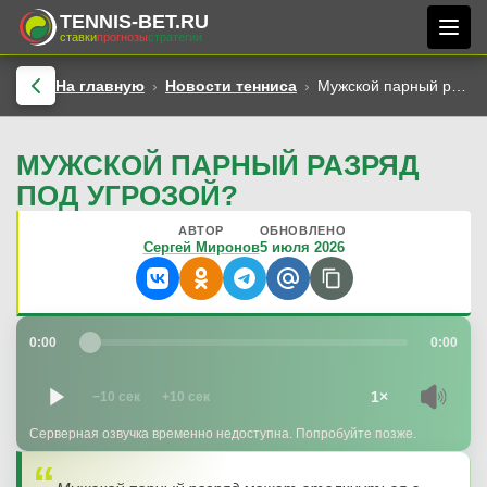
TENNIS-BET.RU
ставки
прогнозы
стратегии
На главную
Новости тенниса
Мужской парный разряд под угрозой?
МУЖСКОЙ ПАРНЫЙ РАЗРЯД
ПОД УГРОЗОЙ?
АВТОР
ОБНОВЛЕНО
Сергей Миронов
5 июля 2026
0:00
0:00
1×
−10 сек
+10 сек
Серверная озвучка временно недоступна. Попробуйте позже.