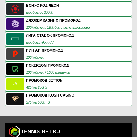
БОНУС КОД ЛЕОН
фрибет до 20000
ДЖОКЕР КАЗИНО ПРОМОКОД
100% бонус и 1100 бесплатных вращений
ЛИГА СТАВОК ПРОМОКОД
фрибеты до 7777
ПИН АП ПРОМОКОД
100% бонус
ПОКЕРДОМ ПРОМОКОД
100% бонус + 1000 вращений
ПРОМОКОД JETTON
425% и 250FS
ПРОМОКОД KUSH CASINO
275% и 1000 FS
TENNIS-BET.RU