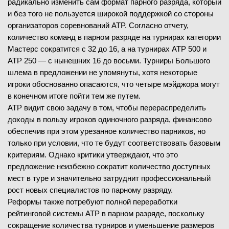
радикально изменить сам формат парного разряда, который
и без того не пользуется широкой поддержкой со стороны
организаторов соревнований ATP. Согласно отчету,
количество команд в парном разряде на турнирах категории
Мастерс сократится с 32 до 16, а на турнирах ATP 500 и
ATP 250 — с нынешних 16 до восьми. Турниры Большого
шлема в предложении не упомянуты, хотя некоторые
игроки обоснованно опасаются, что четыре мэйджора могут
в конечном итоге пойти тем же путем.
ATP видит свою задачу в том, чтобы перераспределить
доходы в пользу игроков одиночного разряда, финансово
обеспечив при этом урезанное количество парников, но
только при условии, что те будут соответствовать базовым
критериям. Однако критики утверждают, что это
предложение неизбежно сократит количество доступных
мест в туре и значительно затруднит профессиональный
рост новых специалистов по парному разряду.
Реформы также потребуют полной переработки
рейтинговой системы ATP в парном разряде, поскольку
сокращение количества турниров и уменьшение размеров