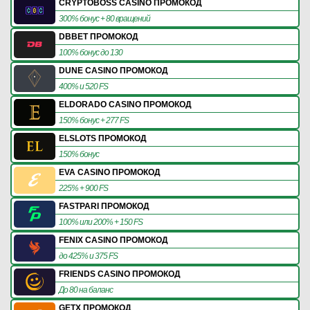
CRYPTOBOSS CASINO ПРОМОКОД
300% бонус + 80 вращений
DBBET ПРОМОКОД
100% бонус до 130
DUNE CASINO ПРОМОКОД
400% и 520 FS
ELDORADO CASINO ПРОМОКОД
150% бонус + 277 FS
ELSLOTS ПРОМОКОД
150% бонус
EVA CASINO ПРОМОКОД
225% + 900 FS
FASTPARI ПРОМОКОД
100% или 200% + 150 FS
FENIX CASINO ПРОМОКОД
до 425% и 375 FS
FRIENDS CASINO ПРОМОКОД
До 80 на баланс
GETX ПРОМОКОД