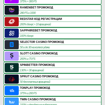
375% + 300 FS
RAMENBET ПРОМОКОД
280 FS и 1000
REDSTAR КОД РЕГИСТРАЦИИ
200% бонус + 10 вращений
SAPPHIREBET ПРОМОКОД
100% бонус
SELECTOR CASINO ПРОМОКОД
50 и до 30 на колесе удачи
SLOTT CASINO ПРОМОКОД
200% и 75 FS
SPINBETTER ПРОМОКОД
130% + 30 вращений
SPRUT CASINO ПРОМОКОД
50 бесплатных вращений
TONPLAY ПРОМОКОД
375% и 200 FS
TWIN CASINO ПРОМОКОД
100% и фрибет на киберспорт