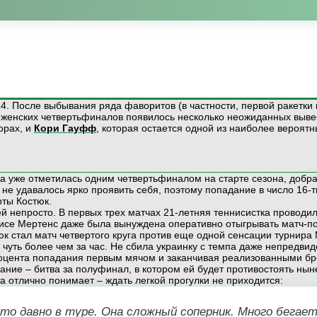
4. После выбывания ряда фаворитов (в частности, первой ракетки
женских четвертьфиналов появилось несколько неожиданных вывес
орах, и
Кори Гауфф
, которая остается одной из наиболее вероят
а уже отметилась одним четвертьфиналом на старте сезона, добр
 не удавалось ярко проявить себя, поэтому попадание в число 16-
рты Костюк.
ей непросто. В первых трех матчах 21-летняя теннисистка проводил
Элисе Мертенс даже была вынуждена оперативно отыгрывать матч-по
стал матч четвертого круга против еще одной сенсации турнира
 чуть более чем за час. Не сбила украинку с темпа даже непредви
роцента попадания первым мячом и заканчивая реализованными бр
ание – битва за полуфинал, в котором ей будет противостоять ны
а отлично понимает – ждать легкой прогулки не приходится:
что давно в туре. Она сложный соперник. Много бегает