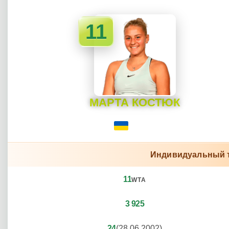
11
МАРТА КОСТЮК
Marta Kostyuk
Украина
Индивидуальный то
11
WTA
3 925
24
(28.06.2002)