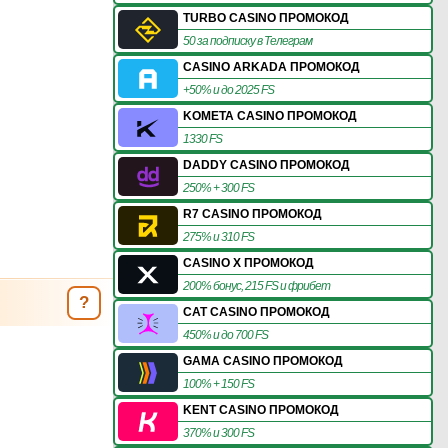
TURBO CASINO ПРОМОКОД
50 за подписку в Телеграм
CASINO ARKADA ПРОМОКОД
+50% и до 2025 FS
KOMETA CASINO ПРОМОКОД
1330 FS
DADDY CASINO ПРОМОКОД
250% + 300 FS
R7 CASINO ПРОМОКОД
275% и 310 FS
CASINO X ПРОМОКОД
200% бонус, 215 FS и фрибет
?
CAT CASINO ПРОМОКОД
450% и до 700 FS
GAMA CASINO ПРОМОКОД
100% + 150 FS
KENT CASINO ПРОМОКОД
370% и 300 FS