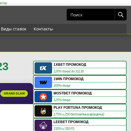
актер
Виды ставок
Контакты
23
1XBET ПРОМОКОД
120% бонус до 31130
1WIN ПРОМОКОД
200% бонус
MOSTBET ПРОМОКОД
Я
GRAND SLAM
125% бонус
PLAY FORTUNA ПРОМОКОД
175% и 250 бесплатных вращений
LEEBET ПРОМОКОД
150% и 350 FS