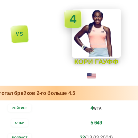
4
VS
КОРИ ГАУФФ
Coco Gauff
США
тал брейков 2-го больше 4.5
4
РЕЙТИНГ
WTA
5 649
ОЧКИ
22
(13.03.2004)
ВОЗРАСТ