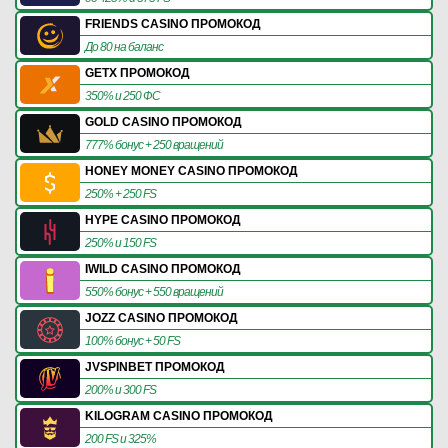
FRIENDS CASINO ПРОМОКОД
До 80 на баланс
GETX ПРОМОКОД
350% и 250 ФС
GOLD CASINO ПРОМОКОД
777% бонус + 250 вращений
HONEY MONEY CASINO ПРОМОКОД
250% + 250 FS
HYPE CASINO ПРОМОКОД
250% и 150 FS
IWILD CASINO ПРОМОКОД
550% бонус + 550 вращений
JOZZ CASINO ПРОМОКОД
100% бонус + 50 FS
JVSPINBET ПРОМОКОД
200% и 300 FS
KILOGRAM CASINO ПРОМОКОД
200 FS и 325%