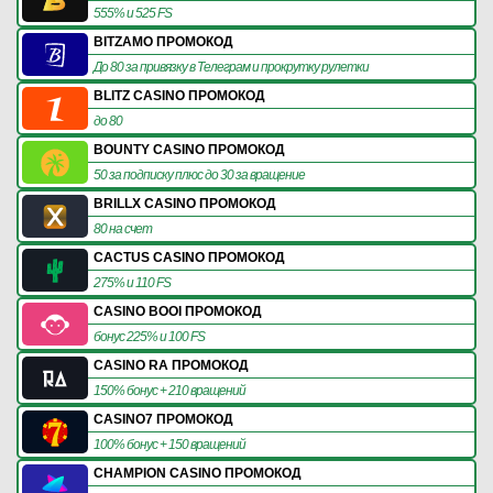
555% и 525 FS
BITZAMO ПРОМОКОД
До 80 за привязку в Телеграм и прокрутку рулетки
BLITZ CASINO ПРОМОКОД
до 80
BOUNTY CASINO ПРОМОКОД
50 за подписку плюс до 30 за вращение
BRILLX CASINO ПРОМОКОД
80 на счет
CACTUS CASINO ПРОМОКОД
275% и 110 FS
CASINO BOOI ПРОМОКОД
бонус 225% и 100 FS
CASINO RA ПРОМОКОД
150% бонус + 210 вращений
CASINO7 ПРОМОКОД
100% бонус + 150 вращений
CHAMPION CASINO ПРОМОКОД