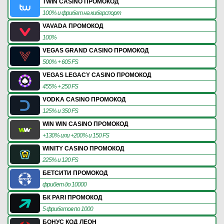
TWIN CASINO ПРОМОКОД
100% и фрибет на киберспорт
VAVADA ПРОМОКОД
100%
VEGAS GRAND CASINO ПРОМОКОД
500% + 605 FS
VEGAS LEGACY CASINO ПРОМОКОД
455% + 250 FS
VODKA CASINO ПРОМОКОД
125% и 350 FS
WIN WIN CASINO ПРОМОКОД
+130% или +200% и 150 FS
WINITY CASINO ПРОМОКОД
225% и 120 FS
БЕТСИТИ ПРОМОКОД
фрибет до 10000
БК PARI ПРОМОКОД
5 фрибетов по 1000
БОНУС КОД ЛЕОН