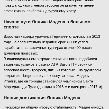
правша, однако с левой стороны он атакует не менее
эффективно, прибегая к двуручному хвату.
Начало пути Янника Мадена в большом
спорте
Взрослая карьера уроженца Германии стартовала в 2013
году. За сравнительно недолгий срок Янник успел
заработать на различных турнирах около 400 тысяч
долларов призовых.
В индивидуальном разряде теннисист пока не добился
заметных успехов в рамках ATP. Зато в ITF серии он
завоевал шесть трофеев, пять из которых – на грунтовом
покрытии. Чаще всего успех сопутствовал Мадену в
Италии, где он трижды становился чемпионом Санта
Маргерита ди Пула (дважды в 2016-м и один раз в 2017-м).
Новые достижения Янника Мадена
Несмотря на общую игровую стабильность, Маден никогда