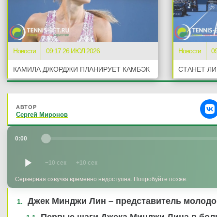
Новости
09:17 26 ИЮЛ 2026
Новости
0
КАМИЛА ДЖОРДЖИ ПЛАНИРУЕТ КАМБЭК
СТАНЕТ Л
АВТОР
Сергей Миронов
0:00
−10 сек
+10 сек
Серверная озвучка временно недоступна. Попробуйте позже.
Джек Минджи Лин – представитель молодо
Первые шаги Джека Минджи Лина в бол