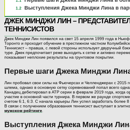
Выступления Джека Минджи Лина в пар
ДЖЕК МИНДЖИ ЛИН – ПРЕДСТАВИТЕ
ТЕННИСИСТОВ
Джек Минджи Лин появился на свет 15 апреля 1999 года в Ньюф
Торонто и проходит обучение в престижном частном Колумбийс
Теннисист – правша, с левой стороны использует двуручный бэкх
туре. Джек предпочитает реже выходить к сетке и активно перем
показывает неплохие результаты на грунтовом покрытии.
Первые шаги Джека Минджи Лина
Лин пробовал свои силы на Фьючерсах и Челленджерах с 2015 г
шлема, однако в основную сетку соревнований попал всего одн
Канадец дебютировал в ATP серии в феврале 2019 года, когда о
участие в основной части турнира. В первом же раунде спортсм
счетом 6:1, 6:3. С начала карьеры Лин успел заработать более 8
В связи с получением образования теннисист выступает в элитн
мужском рейтинге
.
Выступления Джека Минджи Лина