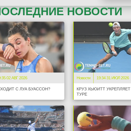
ПОСЛЕДНИЕ НОВОСТИ
9:35 02 АВГ 2026
Новости
19:34 31 ИЮЛ 2026
ХОДИТ С ЛУА БУАССОН?
КРУЗ ХЬЮИТТ УКРЕПЛЯЕТ
ТУРЕ