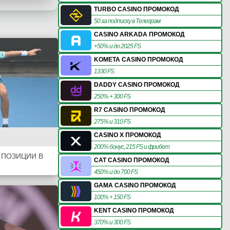
TURBO CASINO ПРОМОКОД
50 за подписку в Телеграм
CASINO ARKADA ПРОМОКОД
+50% и до 2025 FS
KOMETA CASINO ПРОМОКОД
1330 FS
DADDY CASINO ПРОМОКОД
250% + 300 FS
R7 CASINO ПРОМОКОД
275% и 310 FS
CASINO X ПРОМОКОД
200% бонус, 215 FS и фрибет
 ПОЗИЦИИ В
CAT CASINO ПРОМОКОД
450% и до 700 FS
GAMA CASINO ПРОМОКОД
100% + 150 FS
KENT CASINO ПРОМОКОД
370% и 300 FS