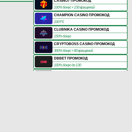
CASINO7 ПРОМОКОД
100% бонус + 150 вращений
CHAMPION CASINO ПРОМОКОД
100 FS
CLUBNIKA CASINO ПРОМОКОД
150% бонус
CRYPTOBOSS CASINO ПРОМОКОД
300% бонус + 80 вращений
DBBET ПРОМОКОД
100% бонус до 130
DUNE CASINO ПРОМОКОД
400% и 520 FS
ELDORADO CASINO ПРОМОКОД
150% бонус + 277 FS
ELSLOTS ПРОМОКОД
150% бонус
EVA CASINO ПРОМОКОД
TENNIS-BET.RU, 2026
©
225% + 900 FS
FASTPARI ПРОМОКОД