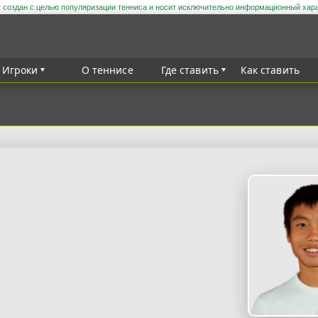
 создан с целью популяризации тенниса и носит исключительно информационный хар
Игроки
О теннисе
Где ставить
Как ставить