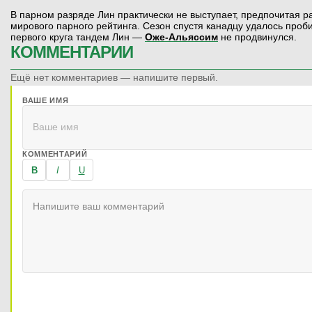
В парном разряде Лин практически не выступает, предпочитая ра
мирового парного рейтинга. Сезон спустя канадцу удалось проб
первого круга тандем Лин —
Оже-Альяссим
не продвинулся.
КОММЕНТАРИИ
Ещё нет комментариев — напишите первый.
ВАШЕ ИМЯ
КОММЕНТАРИЙ
B
I
U