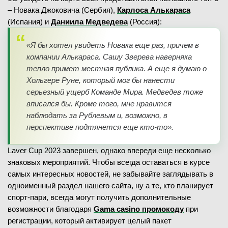
– Новака Джоковича (Сербия),
Карлоса Алькараса
(Испания) и
Даниила Медведева
(Россия):
«Я бы хотел увидеть Новака еще раз, причем в
компании Алькараса. Сашу Зверева наверняка
тепло примет местная публика. А еще я думаю о
Хольгере Руне, который мог бы нанести
серьезный ущерб Команде Мира. Медведев тоже
вписался бы. Кроме того, мне нравится
наблюдать за Рублевым и, возможно, в
перспективе подтянется еще кто-то».
Laver Cup 2023 завершен, однако впереди еще несколько
знаковых мероприятий. Чтобы всегда оставаться в курсе
самых интересных новостей, не забывайте заглядывать в
одноименный раздел нашего сайта, ну а те, кто планирует
спорт-пари, всегда могут получить дополнительные
возможности благодаря
Gama casino промокоду
при
регистрации, который активирует целый пакет