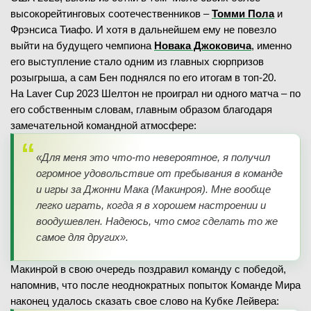
высокорейтинговых соотечественников –
Томми Пола
и
Фрэнсиса Тиафо. И хотя в дальнейшем ему не повезло
выйти на будущего чемпиона
Новака Джоковича
, именно
его выступление стало одним из главных сюрпризов
розыгрыша, а сам Бен поднялся по его итогам в топ-20.
На Laver Cup 2023 Шелтон не проиграл ни одного матча – по
его собственным словам, главным образом благодаря
замечательной командной атмосфере:
«Для меня это что-то невероятное, я получил
огромное удовольствие от пребывания в команде
и игры за Джонни Мака (Макинроя). Мне вообще
легко играть, когда я в хорошем настроении и
воодушевлен. Надеюсь, что смог сделать то же
самое для других».
Макинрой в свою очередь поздравил команду с победой,
напомнив, что после неоднократных попыток Команде Мира
наконец удалось сказать свое слово на Кубке Лейвера: