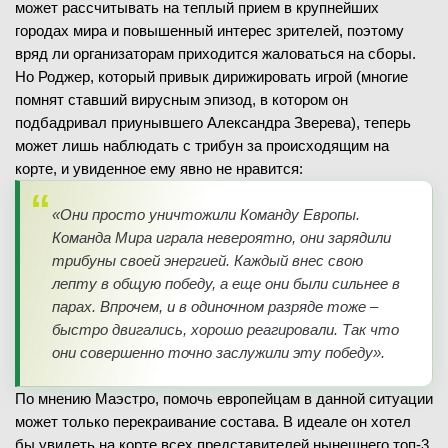
может рассчитывать на теплый прием в крупнейших
городах мира и повышенный интерес зрителей, поэтому
вряд ли организаторам приходится жаловаться на сборы.
Но Роджер, который привык дирижировать игрой (многие
помнят ставший вирусным эпизод, в котором он
подбадривал приунывшего Александра Зверева), теперь
может лишь наблюдать с трибун за происходящим на
корте, и увиденное ему явно не нравится:
«Они просто уничтожили Команду Европы.
Команда Мира играла невероятно, они зарядили
трибуны своей энергией. Каждый внес свою
лепту в общую победу, а еще они были сильнее в
парах. Впрочем, и в одиночном разряде тоже –
быстро двигались, хорошо реагировали. Так что
они совершенно точно заслужили эту победу».
По мнению Маэстро, помочь европейцам в данной ситуации
может только перекраивание состава. В идеале он хотел
бы увидеть на корте всех представителей нынешнего топ-3