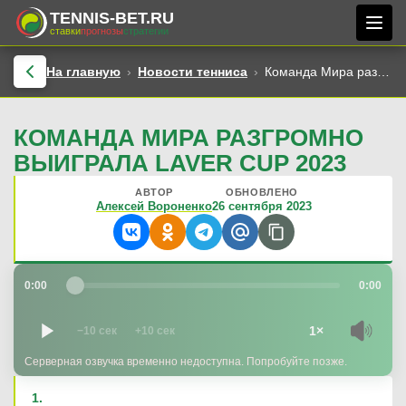
TENNIS-BET.RU
ставки
прогнозы
стратегии
На главную
Новости тенниса
Команда Мира разгромно выиграла Laver Cup 2023
КОМАНДА МИРА РАЗГРОМНО
ВЫИГРАЛА LAVER CUP 2023
АВТОР
ОБНОВЛЕНО
Алексей Вороненко
26 сентября 2023
0:00
0:00
1×
−10 сек
+10 сек
Серверная озвучка временно недоступна. Попробуйте позже.