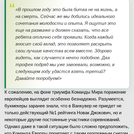
«В прошлом году это была битва не на жизнь, а
на смерть. Сейчас же мы добились идеального
сочетания молодости и опыта. Я ощутил это
еще на разминке и должен сказать, что все
ребята отлично себя проявили. Когда каждый
вносит свой вклад, это позволяет раскрыть
свои лучшие качества всем вместе. Здорово
видеть, как случается нечто подобное. Два
трофея подряд мы уже завоевали, возможно, в
следующем году удастся взять третий?
Давайте попробуем!»
К сожалению, на фоне триумфа Команды Мира поражение
европейцев выглядит особенно безнадежно. Разумеется,
букмекеры заранее знали, что в Ванкувер не приедет не
только действующий №1 рейтинга Новак Джокович, но и
некоторые другие постоянные участники соревнований.
Однако даже в такой ситуации было сложно предположить,
что Команда Европы проиграет с таким разгромным счетом.