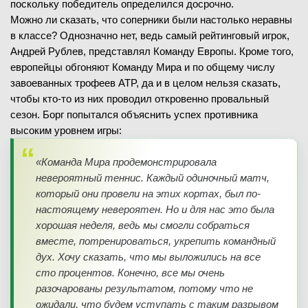
поскольку победитель определился досрочно.
Можно ли сказать, что соперники были настолько неравны
в классе? Однозначно нет, ведь самый рейтинговый игрок,
Андрей Рублев, представлял Команду Европы. Кроме того,
европейцы обгоняют Команду Мира и по общему числу
завоеванных трофеев ATP, да и в целом нельзя сказать,
чтобы кто-то из них проводил откровенно провальный
сезон. Борг попытался объяснить успех противника
высоким уровнем игры:
«Команда Мира продемонстрировала
невероятный теннис. Каждый одиночный матч,
который они провели на этих кортах, был по-
настоящему невероятен. Но и для нас это была
хорошая неделя, ведь мы смогли собраться
вместе, потренироваться, укрепить командный
дух. Хочу сказать, что мы выложились на все
сто процентов. Конечно, все мы очень
разочарованы результатом, потому что не
ожидали, что будем уступать с таким разрывом