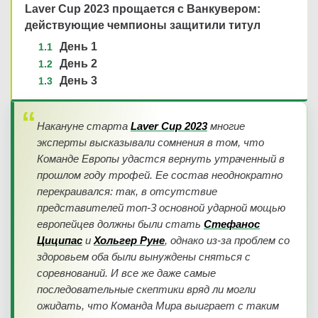
Laver Cup 2023 прощается с Ванкувером:
действующие чемпионы защитили титул
День 1
День 2
День 3
Накануне старта
Laver Cup 2023
многие
эксперты высказывали сомнения в том, что
Команде Европы удастся вернуть утраченный в
прошлом году трофей. Ее состав неоднократно
перекраивался: так, в отсутствие
представителей топ-3 основной ударной мощью
европейцев должны были стать
Стефанос
Циципас
и
Хольгер Руне
, однако из-за проблем со
здоровьем оба были вынуждены сняться с
соревнований. И все же даже самые
последовательные скептики вряд ли могли
ожидать, что Команда Мира выиграет с таким