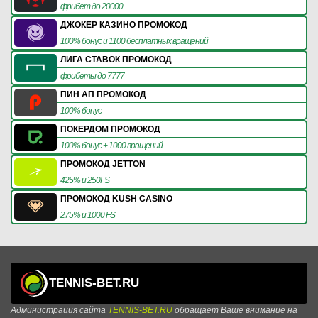
фрибет до 20000
ДЖОКЕР КАЗИНО ПРОМОКОД
100% бонус и 1100 бесплатных вращений
ЛИГА СТАВОК ПРОМОКОД
фрибеты до 7777
ПИН АП ПРОМОКОД
100% бонус
ПОКЕРДОМ ПРОМОКОД
100% бонус + 1000 вращений
ПРОМОКОД JETTON
425% и 250FS
ПРОМОКОД KUSH CASINO
275% и 1000 FS
TENNIS-BET.RU
Администрация сайта
TENNIS-BET.RU
обращает Ваше внимание на