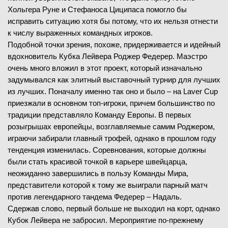
Хольгера Руне и Стефаноса Циципаса помогло бы
исправить ситуацию хотя бы потому, что их нельзя отнести
к числу выраженных командных игроков.
Подобной точки зрения, похоже, придерживается и идейный
вдохновитель Кубка Лейвера Роджер Федерер. Маэстро
очень много вложил в этот проект, который изначально
задумывался как элитный выставочный турнир для лучших
из лучших. Поначалу именно так оно и было – на Laver Cup
приезжали в основном топ-игроки, причем большинство по
традиции представляло Команду Европы. В первых
розыгрышах европейцы, возглавляемые самим Роджером,
играючи забирали главный трофей, однако в прошлом году
тенденция изменилась. Соревнования, которые должны
были стать красивой точкой в карьере швейцарца,
неожиданно завершились в пользу Команды Мира,
представители которой к тому же выиграли парный матч
против легендарного тандема Федерер – Надаль.
Сдержав слово, первый больше не выходил на корт, однако
Кубок Лейвера не забросил. Мероприятие по-прежнему