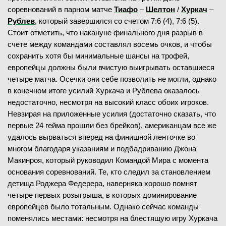
соревнований в парном матче
Тиафо
–
Шелтон
/
Хуркач
–
Рублев
, который завершился со счетом 7:6 (4), 7:6 (5).
Стоит отметить, что накануне финального дня разрыв в
счете между командами составлял восемь очков, и чтобы
сохранить хотя бы минимальные шансы на трофей,
европейцы должны были вчистую выигрывать оставшиеся
четыре матча. Осечки они себе позволить не могли, однако
в конечном итоге усилий Хуркача и Рублева оказалось
недостаточно, несмотря на высокий класс обоих игроков.
Невзирая на приложенные усилия (достаточно сказать, что
первые 24 гейма прошли без брейков), американцам все же
удалось вырваться вперед на финишной ленточке во
многом благодаря указаниям и подбадриванию Джона
Макинроя, который руководил Командой Мира с момента
основания соревнований. Те, кто следил за становлением
детища Роджера Федерера, наверняка хорошо помнят
четыре первых розыгрыша, в которых доминирование
европейцев было тотальным. Однако сейчас команды
поменялись местами: несмотря на блестящую игру Хуркача