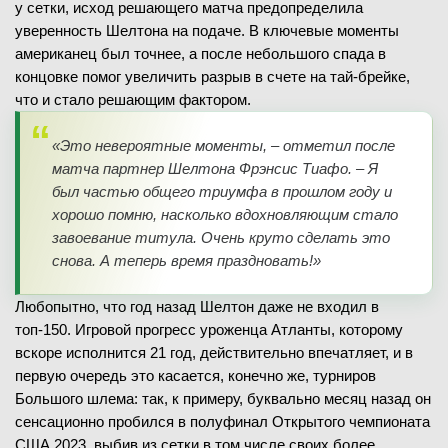
у сетки, исход решающего матча предопределила
уверенность Шелтона на подаче. В ключевые моменты
американец был точнее, а после небольшого спада в
концовке помог увеличить разрыв в счете на тай-брейке,
что и стало решающим фактором.
«Это невероятные моменты, – отметил после
матча партнер Шелтона Фрэнсис Тиафо. – Я
был частью общего триумфа в прошлом году и
хорошо помню, насколько вдохновляющим стало
завоевание титула. Очень круто сделать это
снова. А теперь время праздновать!»
Любопытно, что год назад Шелтон даже не входил в
топ-150. Игровой прогресс уроженца Атланты, которому
вскоре исполнится 21 год, действительно впечатляет, и в
первую очередь это касается, конечно же, турниров
Большого шлема: так, к примеру, буквально месяц назад он
сенсационно пробился в полуфинал Открытого чемпионата
США 2023, выбив из сетки в том числе своих более