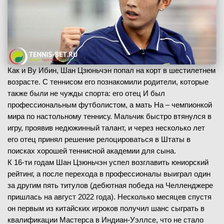
Как и Ву Ибин, Шан Цзюньчэн попал на корт в шестилетнем
возрасте. С теннисом его познакомили родители, которые
также были не чужды спорта: его отец И был
профессиональным футболистом, а мать На – чемпионкой
мира по настольному теннису. Мальчик быстро втянулся в
игру, проявив недюжинный талант, и через несколько лет
его отец принял решение релоцироваться в Штаты в
поисках хорошей теннисной академии для сына.
К 16-ти годам Шан Цзюньчэн успел возглавить юниорский
рейтинг, а после перехода в профессионалы выиграл один
за другим пять титулов (дебютная победа на Челленджере
пришлась на август 2022 года). Несколько месяцев спустя
он первым из китайских игроков получил шанс сыграть в
квалификации Мастерса в Индиан-Уэллсе, что не стало