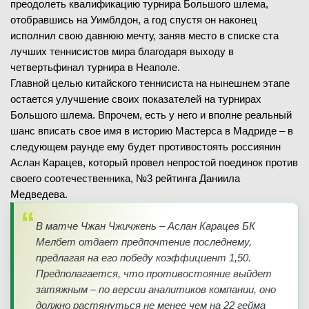
преодолеть квалификацию турнира Большого шлема,
отобравшись на Уимблдон, а год спустя он наконец
исполнил свою давнюю мечту, заняв место в списке ста
лучших теннисистов мира благодаря выходу в
четвертьфинал турнира в Неаполе.
Главной целью китайского теннисиста на нынешнем этапе
остается улучшение своих показателей на турнирах
Большого шлема. Впрочем, есть у него и вполне реальный
шанс вписать свое имя в историю Мастерса в Мадриде – в
следующем раунде ему будет противостоять россиянин
Аслан Карацев, который провел непростой поединок против
своего соотечественника, №3 рейтинга Даниила
Медведева.
В матче Чжан Чжичжень – Аслан Карацев БК
Мелбет отдает предпочтение последнему,
предлагая на его победу коэффициент 1,50.
Предполагается, что противостояние выйдет
затяжным – по версии аналитиков компании, оно
должно растянуться не менее чем на 22 гейма