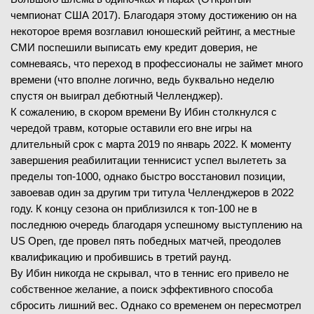
чемпионат США 2017). Благодаря этому достижению он на
некоторое время возглавил юношеский рейтинг, а местные
СМИ поспешили выписать ему кредит доверия, не
сомневаясь, что переход в профессионалы не займет много
времени (что вполне логично, ведь буквально неделю
спустя он выиграл дебютный Челленджер).
К сожалению, в скором времени Ву Ибин столкнулся с
чередой травм, которые оставили его вне игры на
длительный срок с марта 2019 по январь 2022. К моменту
завершения реабилитации теннисист успел вылететь за
пределы топ-1000, однако быстро восстановил позиции,
завоевав один за другим три титула Челленджеров в 2022
году. К концу сезона он приблизился к топ-100 не в
последнюю очередь благодаря успешному выступлению на
US Open, где провел пять победных матчей, преодолев
квалификацию и пробившись в третий раунд.
Ву Ибин никогда не скрывал, что в теннис его привело не
собственное желание, а поиск эффективного способа
сбросить лишний вес. Однако со временем он пересмотрел