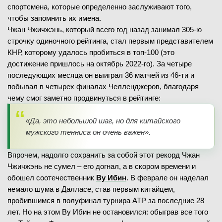
спортсмена, которые определенно заслуживают того,
чтобы запомнить их имена.
Чжан Чжичжэнь, который всего год назад занимал 305-ю
строчку одиночного рейтинга, стал первым представителем
КНР, которому удалось пробиться в топ-100 (это
достижение пришлось на октябрь 2022-го). За четыре
последующих месяца он выиграл 36 матчей из 46-ти и
побывал в четырех финалах Челленджеров, благодаря
чему смог заметно продвинуться в рейтинге:
«Да, это небольшой шаг, но для китайского
мужского тенниса он очень важен».
Впрочем, надолго сохранить за собой этот рекорд Чжан
Чжичжэнь не сумел – его догнал, а в скором времени и
обошел соотечественник
Ву Ибин
. В феврале он наделал
немало шума в Далласе, став первым китайцем,
пробившимся в полуфинал турнира ATP за последние 28
лет. Но на этом Ву Ибин не остановился: обыграв все того