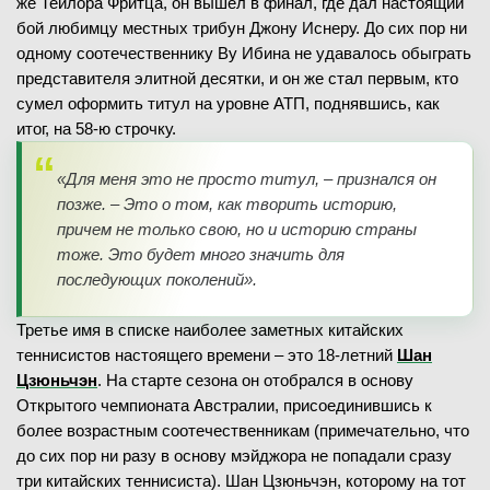
же Тейлора Фритца, он вышел в финал, где дал настоящий
бой любимцу местных трибун Джону Иснеру. До сих пор ни
одному соотечественнику Ву Ибина не удавалось обыграть
представителя элитной десятки, и он же стал первым, кто
сумел оформить титул на уровне АТП, поднявшись, как
итог, на 58-ю строчку.
«Для меня это не просто титул, – признался он
позже. – Это о том, как творить историю,
причем не только свою, но и историю страны
тоже. Это будет много значить для
последующих поколений».
Третье имя в списке наиболее заметных китайских
теннисистов настоящего времени – это 18-летний
Шан
Цзюньчэн
. На старте сезона он отобрался в основу
Открытого чемпионата Австралии, присоединившись к
более возрастным соотечественникам (примечательно, что
до сих пор ни разу в основу мэйджора не попадали сразу
три китайских теннисиста). Шан Цзюньчэн, которому на тот