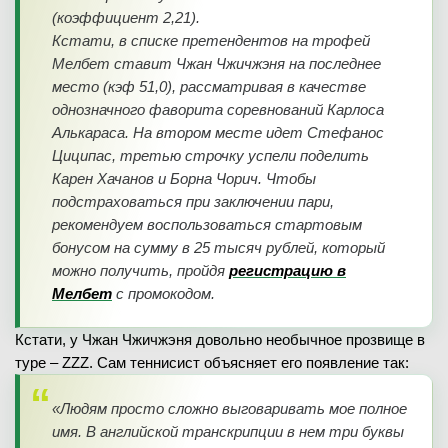
(коэффициент 2,21).
Кстати, в списке претендентов на трофей
Мелбет ставит Чжан Чжичжэня на последнее
место (кэф 51,0), рассматривая в качестве
однозначного фаворита соревнований Карлоса
Алькараса. На втором месте идет Стефанос
Циципас, третью строчку успели поделить
Карен Хачанов и Борна Чорич. Чтобы
подстраховаться при заключении пари,
рекомендуем воспользоваться стартовым
бонусом на сумму в 25 тысяч рублей, который
можно получить, пройдя
регистрацию в
Мелбет
с промокодом.
Кстати, у Чжан Чжичжэня довольно необычное прозвище в
туре – ZZZ. Сам теннисист объясняет его появление так:
«Людям просто сложно выговаривать мое полное
имя. В английской транскрипции в нем три буквы