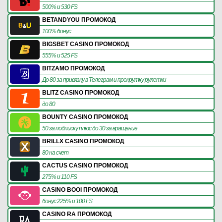
500% и 530 FS
BETANDYOU ПРОМОКОД
100% бонус
BIGSBET CASINO ПРОМОКОД
555% и 525 FS
BITZAMO ПРОМОКОД
До 80 за привязку в Телеграм и прокрутку рулетки
BLITZ CASINO ПРОМОКОД
до 80
BOUNTY CASINO ПРОМОКОД
50 за подписку плюс до 30 за вращение
BRILLX CASINO ПРОМОКОД
80 на счет
CACTUS CASINO ПРОМОКОД
275% и 110 FS
CASINO BOOI ПРОМОКОД
бонус 225% и 100 FS
CASINO RA ПРОМОКОД