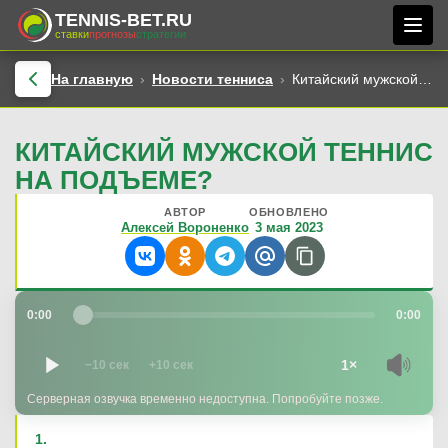
TENNIS-BET.RU
ставки
прогнозы
стратегии
На главную
Новости тенниса
Китайский мужской теннис на подъеме?
КИТАЙСКИЙ МУЖСКОЙ ТЕННИС
НА ПОДЪЕМЕ?
АВТОР
ОБНОВЛЕНО
Алексей Вороненко
3 мая 2023
0:00
0:00
1×
−10 сек
+10 сек
Серверная озвучка временно недоступна. Попробуйте позже.