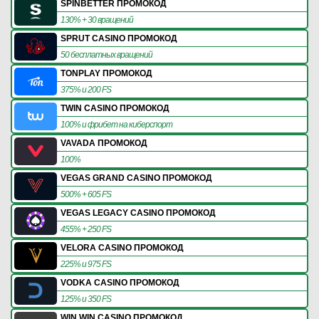
SPINBETTER ПРОМОКОД
130% + 30 вращений
SPRUT CASINO ПРОМОКОД
50 бесплатных вращений
TONPLAY ПРОМОКОД
375% и 200 FS
TWIN CASINO ПРОМОКОД
100% и фрибет на киберспорт
VAVADA ПРОМОКОД
100%
VEGAS GRAND CASINO ПРОМОКОД
500% + 605 FS
VEGAS LEGACY CASINO ПРОМОКОД
455% + 250 FS
VELORA CASINO ПРОМОКОД
225% и 975 FS
VODKA CASINO ПРОМОКОД
125% и 350 FS
WIN WIN CASINO ПРОМОКОД