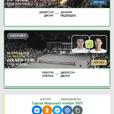
ATP 500
ХАРД (КРЫТЫЙ)
ДЖЕЙСОН
ДАНИИЛ
—
ДЖУНГ
МЕДВЕДЕВ
ЗАВЕРШЁН
VS
03:40
15.02.2020
1/4 ФИНАЛА
ATP NEW YORK
ATP 250
ХАРД КРЫТЫЙ
РАЙЛЛИ
ДЖЕЙСОН
—
ОПЕЛКА
ДЖУНГ
АВТОР
ОБНОВЛЕНО
Сергей Миронов
3 ноября 2025