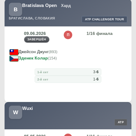
Bratislava Open
Хард
B
БРАТИСЛАВА, СЛОВАКИЯ
ATP CHALLENGER TOUR
09.06.2026
1/16 финала
П
ЗАВЕРШЁН
Джейсон Джунг
(893)
Зденек Колар
(154)
3
-
6
1-й сет
1
-
6
2-й сет
Wuxi
W
ATP