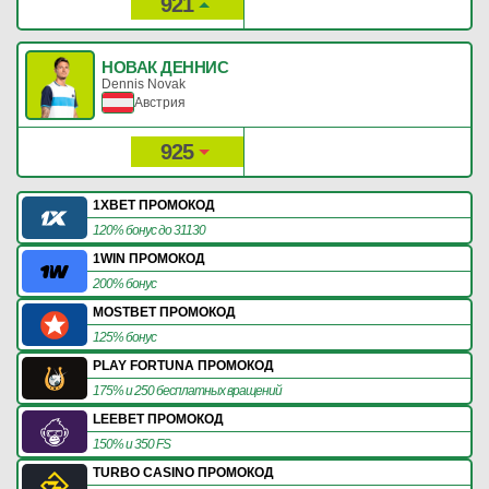
921
24
Рейтинг:
Очки:
НОВАК ДЕННИС
Dennis Novak
Австрия
925
24
Рейтинг:
Очки:
1XBET ПРОМОКОД
120% бонус до 31130
1WIN ПРОМОКОД
200% бонус
MOSTBET ПРОМОКОД
125% бонус
PLAY FORTUNA ПРОМОКОД
175% и 250 бесплатных вращений
LEEBET ПРОМОКОД
150% и 350 FS
TURBO CASINO ПРОМОКОД