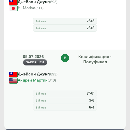
Джейсон Джунг
(893)
H. Moriya
(511)
8
6
7
-
6
1-й сет
7
3
7
-
6
2-й сет
05.07.2026
Квалификация ·
В
Полуфинал
ЗАВЕРШЁН
Джейсон Джунг
(893)
Андрей Мартин
(340)
7
3
7
-
6
1-й сет
3
-
6
2-й сет
6
-
4
3-й сет