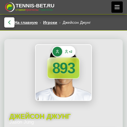
TENNIS-BET.RU
ставки
прогнозы
стратегии
На главную
Игроки
Джейсон Джунг
×2
893
ДЖЕЙСОН ДЖУНГ
Jason Jung