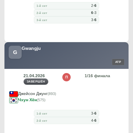
2
-
6
1-й сет
6
-
3
2-й сет
3
-
6
3-й сет
Gwangju
G
ATP
21.04.2026
1/16 финала
П
ЗАВЕРШЁН
Джейсон Джунг
(893)
Чхун Хён
(575)
3
-
6
1-й сет
4
-
6
2-й сет