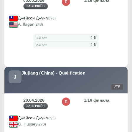
05.05.2026
1/16 финала
П
ЗАВЕРШЁН
Джейсон Джунг
(893)
A. Ilagan
(243)
4
-
6
1-й сет
4
-
6
2-й сет
Jiujiang (China) - Qualification
J
ATP
29.04.2026
1/16 финала
П
ЗАВЕРШЁН
Джейсон Джунг
(893)
G. Hussey
(270)