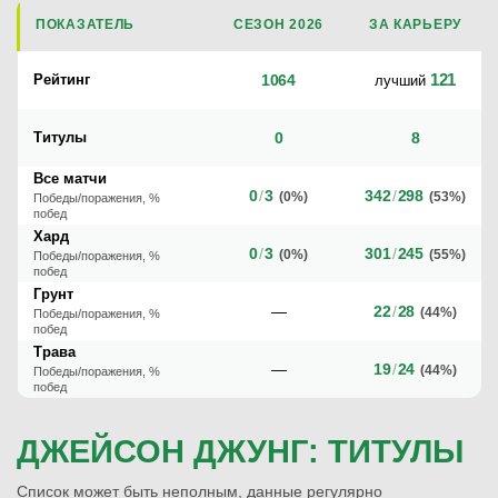
ПОКАЗАТЕЛЬ
СЕЗОН 2026
ЗА КАРЬЕРУ
121
Рейтинг
1064
лучший
Титулы
0
8
Все матчи
0
/
3
342
/
298
(0%)
(53%)
Победы/поражения, %
побед
Хард
0
/
3
301
/
245
(0%)
(55%)
Победы/поражения, %
побед
Грунт
—
22
/
28
(44%)
Победы/поражения, %
побед
Трава
—
19
/
24
(44%)
Победы/поражения, %
побед
ДЖЕЙСОН ДЖУНГ: ТИТУЛЫ
Список может быть неполным, данные регулярно