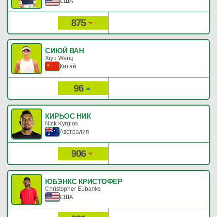
США
875
27
Рейтинг:
Очки:
СИЮЙ ВАН
Xiyu Wang
Китай
96
809
Рейтинг:
Очки:
КИРЬОС НИК
Nick Kyrgios
Австралия
906
25
Рейтинг:
Очки:
ЮБЭНКС КРИСТОФЕР
Christopher Eubanks
США