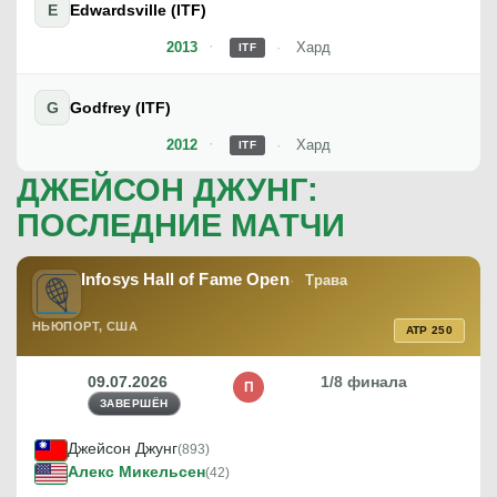
E
Edwardsville (ITF)
2013
Хард
ITF
G
Godfrey (ITF)
2012
Хард
ITF
ДЖЕЙСОН ДЖУНГ:
ПОСЛЕДНИЕ МАТЧИ
Infosys Hall of Fame Open
Трава
НЬЮПОРТ, США
ATP 250
09.07.2026
1/8 финала
П
ЗАВЕРШЁН
Джейсон Джунг
(893)
Алекс Микельсен
(42)