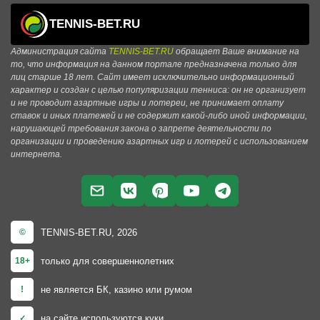
TENNIS-BET.RU
Администрация сайта
TENNIS-BET.RU
обращает Ваше внимание на
то, что информация на данном портале предназначена только для
лиц старше 18 лет. Сайт имеет исключительно информационный
характер и создан с целью популяризации тенниса: он не организует
и не проводит азартные игры и лотереи, не принимает оплату
ставок и иных платежей и не содержит какой-либо иной информации,
нарушающей требования закона о запрете деятельности по
организации и проведению азартных игр и лотерей с использованием
интернета.
TENNIS-BET.RU, 2026
©
только для совершеннолетних
18+
не является БК, казино или румом
!
на сайте используются куки
✓