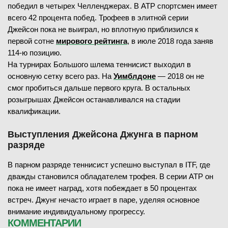
победил в четырех Челленджерах. В ATP спортсмен имеет
всего 42 процента побед. Трофеев в элитной серии
Джейсон пока не выиграл, но вплотную приблизился к
первой сотне
мирового рейтинга
, в июле 2018 года заняв
114-ю позицию.
На турнирах Большого шлема теннисист выходил в
основную сетку всего раз. На
Уимблдоне
— 2018 он не
смог пробиться дальше первого круга. В остальных
розыгрышах Джейсон останавливался на стадии
квалификации.
Выступления Джейсона Джунга в парном
разряде
В парном разряде теннисист успешно выступал в ITF, где
дважды становился обладателем трофея. В серии ATP он
пока не имеет наград, хотя побеждает в 50 процентах
встреч. Джунг нечасто играет в паре, уделяя основное
внимание индивидуальному прогрессу.
КОММЕНТАРИИ