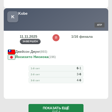
Kobe
K
ATP
11.11.2025
1/16 финала
П
ЗАВЕРШЁН
Джейсон Джунг
(893)
Йосихито Нисиока
(196)
6
-
1
1-й сет
3
-
6
2-й сет
4
-
6
3-й сет
ПОКАЗАТЬ ЕЩЁ
ЕЩЁ 4