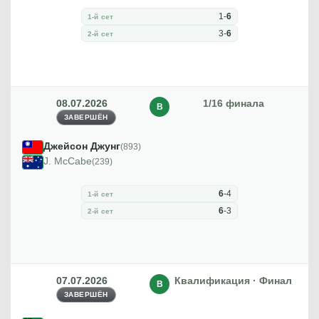
1
-
6
1-й сет
3
-
6
2-й сет
08.07.2026
1/16 финала
В
ЗАВЕРШЁН
Джейсон Джунг
(893)
J. McCabe
(239)
6
-
4
1-й сет
6
-
3
2-й сет
07.07.2026
Квалификация · Финал
В
ЗАВЕРШЁН