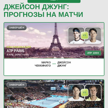
ДЖЕЙСОН ДЖУНГ:
ПРОГНОЗЫ НА МАТЧИ
ЗАВЕРШЁН
VS
19:30
31.10.2020
КВАЛИФИКАЦИЯ
ATP PARIS
ATP 1000
ХАРД (КРЫТЫЙ)
МАРКО
ДЖЕЙСОН
—
ЧЕККИНАТО
ДЖУНГ
ЗАВЕРШЁН
VS
16:00
28.10.2020
1/16
ATP VIENNA