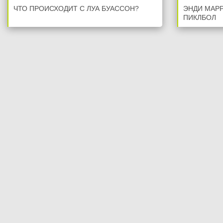
ЧТО ПРОИСХОДИТ С ЛУА БУАССОН?
ЭНДИ МАР
ПИКЛБОЛ