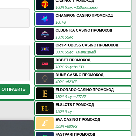
CASINO7 ПРОМОКОД
100% бонус + 150 вращений
CHAMPION CASINO ПРОМОКОД
100 FS
CLUBNIKA CASINO ПРОМОКОД
150% бонус
CRYPTOBOSS CASINO ПРОМОКОД
300% бонус + 80 вращений
DBBET ПРОМОКОД
100% бонус до 130
DUNE CASINO ПРОМОКОД
400% и 520 FS
ОТПРАВИТЬ
ELDORADO CASINO ПРОМОКОД
150% бонус + 277 FS
ELSLOTS ПРОМОКОД
150% бонус
EVA CASINO ПРОМОКОД
225% + 900 FS
FASTPARI ПРОМОКОД