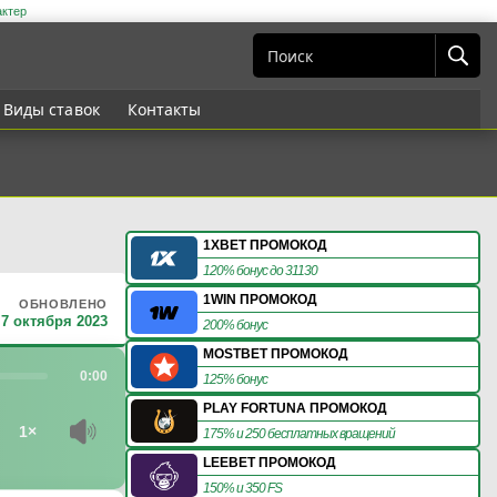
актер
Виды ставок
Контакты
1XBET ПРОМОКОД
120% бонус до 31130
1WIN ПРОМОКОД
ОБНОВЛЕНО
7 октября 2023
200% бонус
MOSTBET ПРОМОКОД
0:00
125% бонус
PLAY FORTUNA ПРОМОКОД
1×
175% и 250 бесплатных вращений
LEEBET ПРОМОКОД
150% и 350 FS