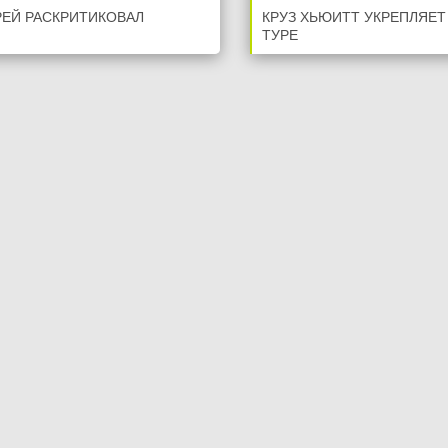
РЕЙ РАСКРИТИКОВАЛ
КРУЗ ХЬЮИТТ УКРЕПЛЯЕТ
ТУРЕ