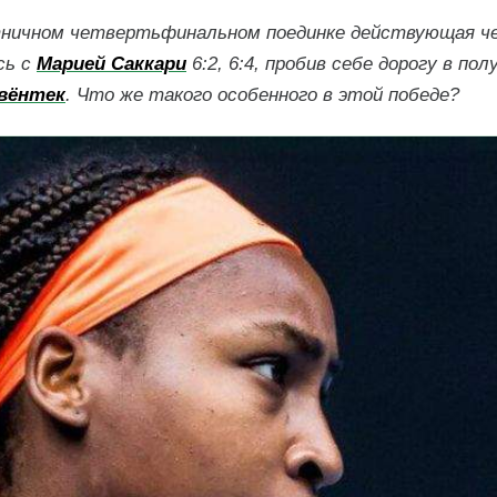
ятничном четвертьфинальном поединке действующая ч
сь с
Марией Саккари
6:2, 6:4, пробив себе дорогу в по
вёнтек
. Что же такого особенного в этой победе?