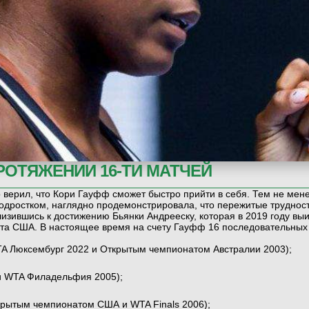
РОТЯЖЕНИИ 16-ТИ МАТЧЕЙ
верил, что Кори Гауфф сможет быстро прийти в себя. Тем не мене
подростком, наглядно продемонстрировала, что пережитые труднос
лизившись к достижению Бьянки Андрееску, которая в 2019 году вы
та США. В настоящее время на счету Гауфф 16 последовательных
TA Люксембург 2022 и Открытым чемпионатом Австралии 2003);
и WTA Филадельфия 2005);
рытым чемпионатом США и WTA Finals 2006);