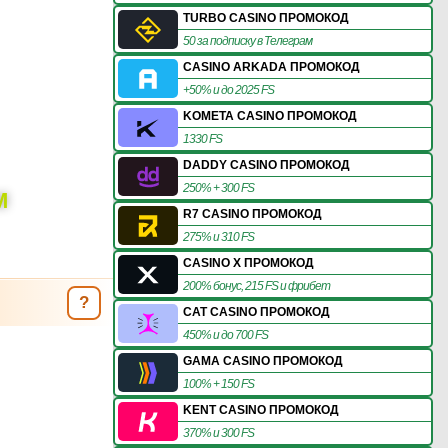
TURBO CASINO ПРОМОКОД
50 за подписку в Телеграм
CASINO ARKADA ПРОМОКОД
+50% и до 2025 FS
KOMETA CASINO ПРОМОКОД
1330 FS
DADDY CASINO ПРОМОКОД
250% + 300 FS
М
R7 CASINO ПРОМОКОД
275% и 310 FS
CASINO X ПРОМОКОД
200% бонус, 215 FS и фрибет
?
CAT CASINO ПРОМОКОД
450% и до 700 FS
GAMA CASINO ПРОМОКОД
100% + 150 FS
KENT CASINO ПРОМОКОД
370% и 300 FS