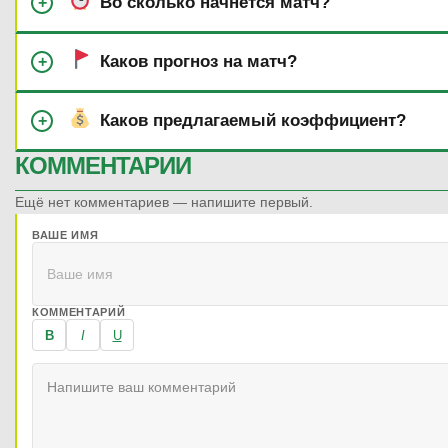
Во сколько начнется матч?
Каков прогноз на матч?
Каков предлагаемый коэффициент?
КОММЕНТАРИИ
Ещё нет комментариев — напишите первый.
ВАШЕ ИМЯ
КОММЕНТАРИЙ
B
I
U