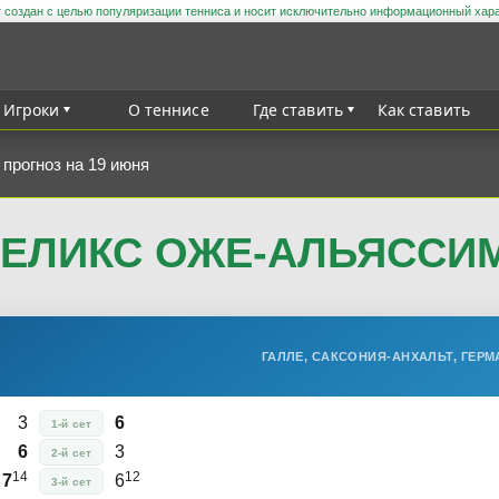
 создан с целью популяризации тенниса и носит исключительно информационный хар
Игроки
О теннисе
Где ставить
Как ставить
прогноз на 19 июня
ФЕЛИКС ОЖЕ-АЛЬЯССИ
ГАЛЛЕ, САКСОНИЯ-АНХАЛЬТ, ГЕР
3
6
1-й сет
6
3
2-й сет
14
12
7
6
3-й сет