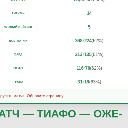
14
ТИТУЛЫ
5
ЛУЧШИЙ РЕЙТИНГ
368
224
(62%)
/
ВСЕ МАТЧИ
213
135
(61%)
/
ХАРД
116
70
(62%)
/
ГРУНТ
31
18
(63%)
/
ТРАВА
грузить матчи. Обновите страницу.
АТЧ — ТИАФО — ОЖЕ-