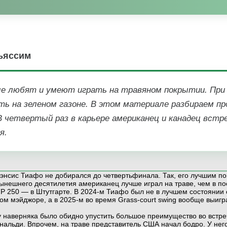
ьяссим
ые любят и умеют играть на травяном покрытии. При
ь на зеленом газоне. В этом материале разбираем пр
 четвертый раз в карьере американец и канадец встр
я.
рэнсис Тиафо не добирался до четвертьфинала. Так, его лучшим п
нынешнего десятилетия американец лучше играл на траве, чем в по
TP 250 — в Штутгарте. В 2024-м Тиафо был не в лучшем состоянии 
ом мэйджоре, а в 2025-м во время Grass-court swing вообще выиг
 наверняка было обидно упустить большое преимущество во встре
рнальди. Впрочем, на траве представитель США начал бодро. У нег