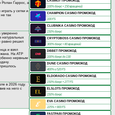
CASINO7 ПРОМОКОД
 Ролан Гаррос, а
100% бонус + 150 вращений
грать у сетки и
CHAMPION CASINO ПРОМОКОД
 не так
100 FS
CLUBNIKA CASINO ПРОМОКОД
150% бонус
м уверенно
из натуральных
CRYPTOBOSS CASINO ПРОМОКОД
е равно решил
300% бонус + 80 вращений
нца и взял
DBBET ПРОМОКОД
ожана. На ATP
100% бонус до 130
собенно нервным
одачу.
DUNE CASINO ПРОМОКОД
 пришлось
400% и 520 FS
ELDORADO CASINO ПРОМОКОД
150% бонус + 277 FS
ле в 2026 году.
ив на него с
ELSLOTS ПРОМОКОД
150% бонус
EVA CASINO ПРОМОКОД
225% + 900 FS
FASTPARI ПРОМОКОД