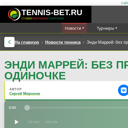
Сайт
TENNIS-BET.RU
ставки
прогнозы
стратегии
Новости
Турниры
На главную
Новости тенниса
Энди Маррей: без п
ЭНДИ МАРРЕЙ: БЕЗ 
ОДИНОЧКЕ
АВТОР
Сергей Миронов
0:00
−10 сек
+10 сек