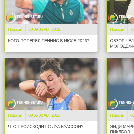
Новости
20:09 05 АВГ 2026
Новости
2
КОГО ПОТЕРЯЛ ТЕННИС В ИЮЛЕ 2026?
ОБЗОР ЧЕ
МОЛОДЕЖ
Новости
09:35 02 АВГ 2026
Новости
0
ЧТО ПРОИСХОДИТ С ЛУА БУАССОН?
ЭНДИ МАР
ПИКЛБОЛ