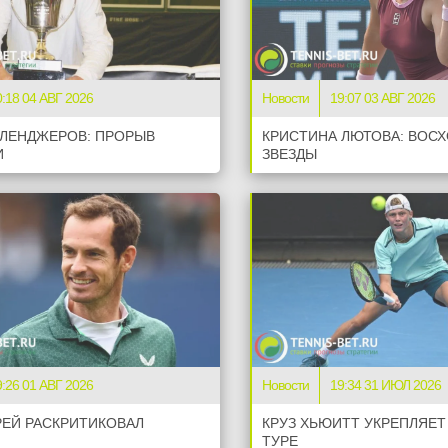
0:18 04 АВГ 2026
Новости
19:07 03 АВГ 2026
ЛЛЕНДЖЕРОВ: ПРОРЫВ
КРИСТИНА ЛЮТОВА: ВОС
И
ЗВЕЗДЫ
9:26 01 АВГ 2026
Новости
19:34 31 ИЮЛ 2026
РЕЙ РАСКРИТИКОВАЛ
КРУЗ ХЬЮИТТ УКРЕПЛЯЕТ
ТУРЕ