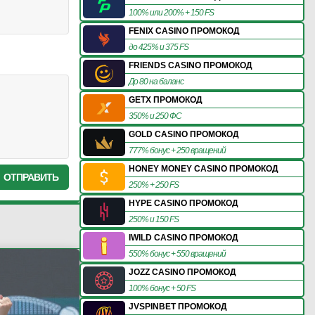
100% или 200% + 150 FS
FENIX CASINO ПРОМОКОД
до 425% и 375 FS
FRIENDS CASINO ПРОМОКОД
До 80 на баланс
GETX ПРОМОКОД
350% и 250 ФС
GOLD CASINO ПРОМОКОД
777% бонус + 250 вращений
HONEY MONEY CASINO ПРОМОКОД
ОТПРАВИТЬ
250% + 250 FS
HYPE CASINO ПРОМОКОД
250% и 150 FS
IWILD CASINO ПРОМОКОД
550% бонус + 550 вращений
JOZZ CASINO ПРОМОКОД
100% бонус + 50 FS
JVSPINBET ПРОМОКОД