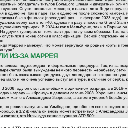
ехкратный обладатель титулов Большого шлема и двукратный олим
сустава. Спустя несколько месяцев, в начале лета Энди вернулся 
 в одиночке. Как в паре, так и одиночке после сложного камбэка 
трижды был в финалах (последний раз — в феврале 2023 года), но
алось вернуться в топ-40, однако ни разу в посев на Grand Slam 
крупнейших турнирах. В 2024-м как в Мельбурне, так и в Париже он
 На других турнирах он тоже выглядел не лучшим образом. Так, на 
опустился в конец сотни в классификации. Весной спортсмен не и
ос.
Энди Маррей намекнул, что может вернуться на родные корты в тр
ов тура?
И ИЗ-ЗА МАРРЕЯ
ого шлема, подтверждают и формальные процедуры. Так, из-за поз
етырехлетия были вынуждены немного перенести жеребьевку сетки
е может быть захватывающая дуэль двух легендарных ветеранов тур
ц мало и не очень успешно выступал в туре, в отличие от серба, 
.
 2008 году он стал сильнейшим в одиночном разряде, а в 2016-м
 одну награду — «бронзу» в далеком сезоне-2008. Хорошие шансы 
ьном матче с Александром Зверевым, а затем в упорной борьбе ус
, но решил выступить на Уимблдоне, где обошел всех конкурентов
орошо, в 1/2 финала он вновь может встретиться с Александром З
 считает, что Игры куда важнее турнира ATP 500: