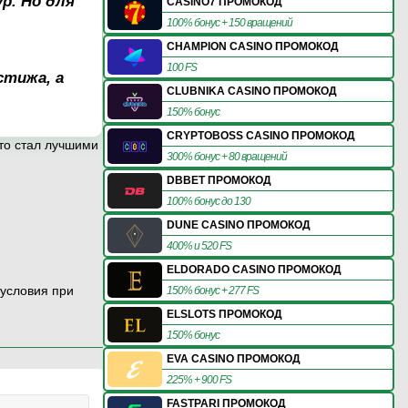
р. Но для
CASINO7 ПРОМОКОД
100% бонус + 150 вращений
CHAMPION CASINO ПРОМОКОД
100 FS
стижа, а
CLUBNIKA CASINO ПРОМОКОД
150% бонус
CRYPTOBOSS CASINO ПРОМОКОД
кто стал лучшими
300% бонус + 80 вращений
DBBET ПРОМОКОД
100% бонус до 130
DUNE CASINO ПРОМОКОД
400% и 520 FS
ELDORADO CASINO ПРОМОКОД
условия при
150% бонус + 277 FS
ELSLOTS ПРОМОКОД
150% бонус
EVA CASINO ПРОМОКОД
225% + 900 FS
FASTPARI ПРОМОКОД