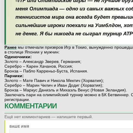
«
ITF
или Олимпийские игры — не лучшие дру
меня Олимпиада — одно из самых важных соб
теннисистов мира она всегда будет превыше
сильнейшие игроки поехали на Уимблдон, хот
не денег. Я бы никогда не сыграл турнир
ATP
Ранее
мы отмечали призеров Игр в Токио, вынужденно прошедших
в столице Японии у мужчин:
Одиночники:
Золото – Александр Зверев, Германия;
Серебро – Карен Хачанов, Россия;
Бронза – Пабло Карреньо-Буста, Испания.
Парники:
Золото – Мате Павич и Никола Мектич (Хорватия);
Серебро – Марин Чилич и Иван Додиг (Хорватия);
Бронза – Маркус Даниэль и Михаэль Венус (Новая Зеландия).
Заключать пари на олимпийский турнир можно в БК Бетвиннер. 
регистрации.
КОММЕНТАРИИ
Ещё нет комментариев — напишите первый.
ВАШЕ ИМЯ