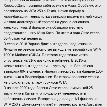
Хорошо Дияс проявила себя осенью в Азии. Особенно это
проявилось на WTA 250 в Токио. Начав борьбу в
квалификации, теннисистка выиграла восемь матчей кряду
и взяла долгожданный трофей на уровне основного
женского тура. В финале она обыграла местную
представительницу Мию Като. По итогам года Дияс стала
66-й ракеткой планеты.
В сезоне-2018 Зарина Дияс выглядела неоднозначно.
Лучшим ее результатом стал выход в четвертый круг WTA
1000 в Майами (США). По итогам года теннисистка
опустилась на 91-ю позицию в рейтинге. В 2019-м
казахстанка выглядела лишь чуть лучше. Весной она
выиграла 80-тысячник в Японии, летом была в финале 100-
тысячника в Великобритании. Во второй половине сезона
неплохо отыграла пару турниров WTA.
В начале 2020 года Зарина Дияс стала чемпионкой 25-
тысячника в Китае, что придало ей уверенности в
собственных силах. Вскоре она дошла до 1/4 финала на
WTA 250 в Шэньчжене (Китай) и третьего круга на Australian