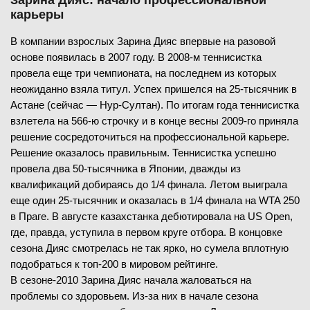
Зарина Дияс: начало профессиональной
карьеры
В компании взрослых Зарина Дияс впервые на разовой
основе появилась в 2007 году. В 2008-м теннисистка
провела еще три чемпионата, на последнем из которых
неожиданно взяла титул. Успех пришелся на 25-тысячник в
Астане (сейчас — Нур-Султан). По итогам года теннисистка
взлетела на 566-ю строчку и в конце весны 2009-го приняла
решение сосредоточиться на профессиональной карьере.
Решение оказалось правильным. Теннисистка успешно
провела два 50-тысячника в Японии, дважды из
квалификаций добираясь до 1/4 финала. Летом выиграла
еще один 25-тысячник и оказалась в 1/4 финала на WTA 250
в Праге. В августе казахстанка дебютировала на US Open,
где, правда, уступила в первом круге отбора. В концовке
сезона Дияс смотрелась не так ярко, но сумела вплотную
подобраться к топ-200 в мировом рейтинге.
В сезоне-2010 Зарина Дияс начала жаловаться на
проблемы со здоровьем. Из-за них в начале сезона