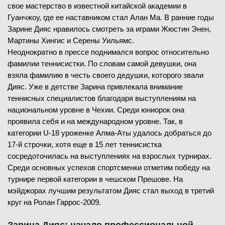
свое мастерство в известной китайской академии в
Гуанчжоу, где ее наставником стал Алан Ма. В ранние годы
Зарине Дияс нравилось смотреть за играми Жюстин Энен,
Мартины Хингис и Серены Уильямс.
Неоднократно в прессе поднимался вопрос относительно
фамилии теннисистки. По словам самой девушки, она
взяла фамилию в честь своего дедушки, которого звали
Дияс. Уже в детстве Зарина привлекала внимание
теннисных специалистов благодаря выступлениям на
национальном уровне в Чехии. Среди юниорок она
проявила себя и на международном уровне. Так, в
категории U-18 уроженке Алма-Аты удалось добраться до
17-й строчки, хотя еще в 15 лет теннисистка
сосредоточилась на выступлениях на взрослых турнирах.
Среди основных успехов спортсменки отметим победу на
турнире первой категории в чешском Прешове. На
мэйджорах лучшим результатом Дияс стал выход в третий
круг на Ролан Гаррос-2009.