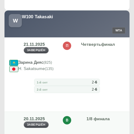
W100 Takasaki
W
WTA
21.11.2025
Четвертьфинал
П
ЗАВЕРШЁН
Зарина Дияс
(825)
H. Sakatsume
(135)
2
-
6
1-й сет
2
-
6
2-й сет
20.11.2025
1/8 финала
В
ЗАВЕРШЁН