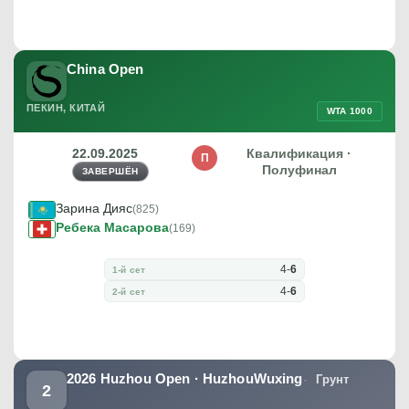
China Open
ПЕКИН, КИТАЙ
WTA 1000
22.09.2025
Квалификация ·
П
Полуфинал
ЗАВЕРШЁН
Зарина Дияс
(825)
Ребека Масарова
(169)
4
-
6
1-й сет
4
-
6
2-й сет
2026 Huzhou Open · HuzhouWuxing
Грунт
2