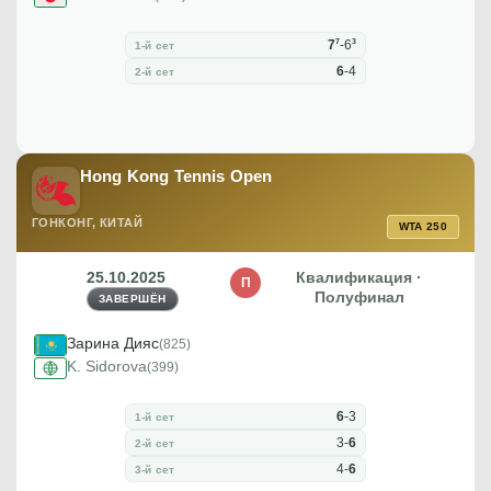
7
3
7
-
6
1-й сет
6
-
4
2-й сет
Hong Kong Tennis Open
ГОНКОНГ, КИТАЙ
WTA 250
25.10.2025
Квалификация ·
П
Полуфинал
ЗАВЕРШЁН
Зарина Дияс
(825)
K. Sidorova
(399)
6
-
3
1-й сет
3
-
6
2-й сет
4
-
6
3-й сет