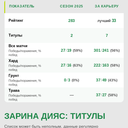
ПОКАЗАТЕЛЬ
СЕЗОН 2025
ЗА КАРЬЕРУ
33
Рейтинг
283
лучший
Титулы
2
7
Все матчи
27
/
19
301
/
241
(59%)
(56%)
Победы/поражения, %
побед
Хард
27
/
16
222
/
163
(63%)
(58%)
Победы/поражения, %
побед
Грунт
0
/
3
37
/
49
(0%)
(43%)
Победы/поражения, %
побед
Трава
—
37
/
27
(58%)
Победы/поражения, %
побед
ЗАРИНА ДИЯС: ТИТУЛЫ
Список может быть неполным, данные регулярно