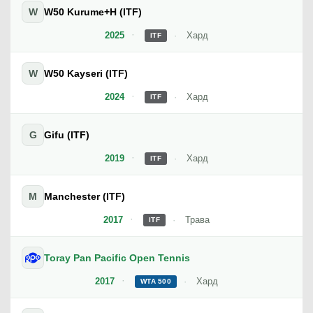
W
W50 Kurume+H (ITF)
2025
Хард
ITF
W
W50 Kayseri (ITF)
2024
Хард
ITF
G
Gifu (ITF)
2019
Хард
ITF
M
Manchester (ITF)
2017
Трава
ITF
Toray Pan Pacific Open Tennis
2017
Хард
WTA 500