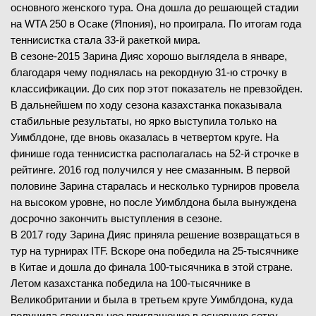
основного женского тура. Она дошла до решающей стадии
на WTA 250 в Осаке (Япония), но проиграла. По итогам года
теннисистка стала 33-й ракеткой мира.
В сезоне-2015 Зарина Дияс хорошо выглядела в январе,
благодаря чему поднялась на рекордную 31-ю строчку в
классификации. До сих пор этот показатель не превзойден.
В дальнейшем по ходу сезона казахстанка показывала
стабильные результаты, но ярко выступила только на
Уимблдоне, где вновь оказалась в четвертом круге. На
финише года теннисистка располагалась на 52-й строчке в
рейтинге. 2016 год получился у нее смазанным. В первой
половине Зарина старалась и несколько турниров провела
на высоком уровне, но после Уимблдона была вынуждена
досрочно закончить выступления в сезоне.
В 2017 году Зарина Дияс приняла решение возвращаться в
тур на турнирах ITF. Вскоре она победила на 25-тысячнике
в Китае и дошла до финала 100-тысячника в этой стране.
Летом казахстанка победила на 100-тысячнике в
Великобритании и была в третьем круге Уимблдона, куда
получила специальное приглашение в основную сетку.