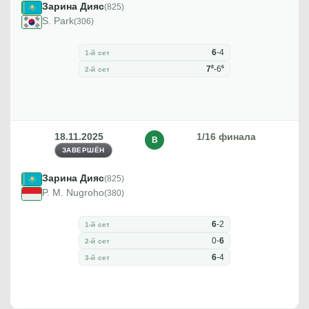
Зарина Дияс
(825)
S. Park
(306)
6
-
4
1-й сет
8
6
7
-
6
2-й сет
18.11.2025
1/16 финала
В
ЗАВЕРШЁН
Зарина Дияс
(825)
P. M. Nugroho
(380)
6
-
2
1-й сет
0
-
6
2-й сет
6
-
4
3-й сет