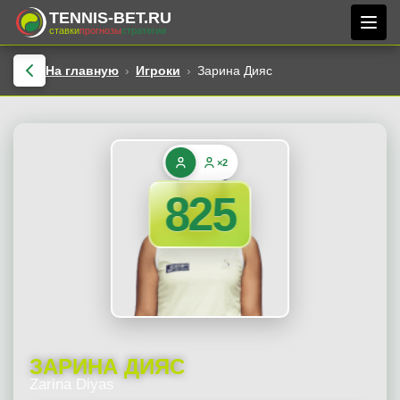
TENNIS-BET.RU
ставки
прогнозы
стратегии
На главную
Игроки
Зарина Дияс
×2
825
ЗАРИНА ДИЯС
Zarina Diyas