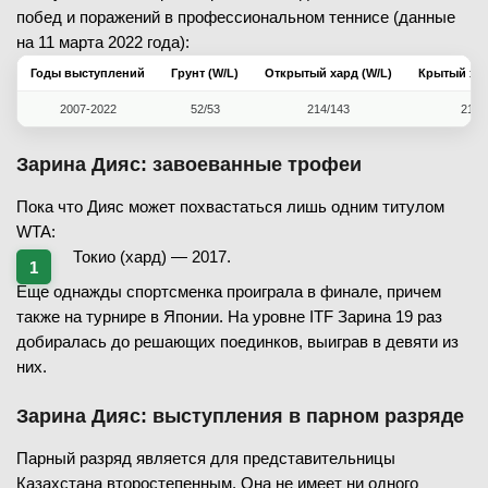
побед и поражений в профессиональном теннисе (данные
на 11 марта 2022 года):
Годы выступлений
Грунт (W/L)
Открытый хард (W/L)
Крытый хар
2007-2022
52/53
214/143
21/1
Зарина Дияс: завоеванные трофеи
Пока что Дияс может похвастаться лишь одним титулом
WTA:
Токио (хард) — 2017.
Еще однажды спортсменка проиграла в финале, причем
также на турнире в Японии. На уровне ITF Зарина 19 раз
добиралась до решающих поединков, выиграв в девяти из
них.
Зарина Дияс: выступления в парном разряде
Парный разряд является для представительницы
Казахстана второстепенным. Она не имеет ни одного