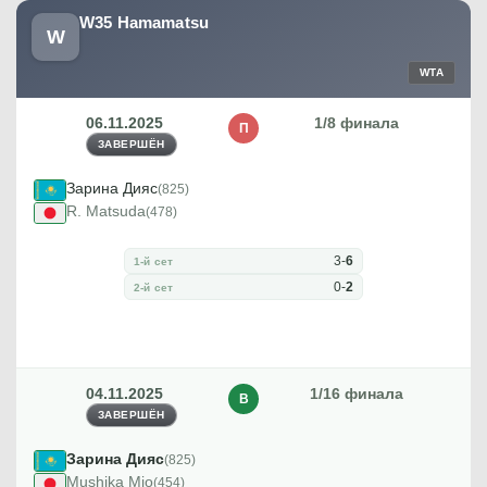
W35 Hamamatsu
W
WTA
06.11.2025
1/8 финала
П
ЗАВЕРШЁН
Зарина Дияс
(825)
R. Matsuda
(478)
3
-
6
1-й сет
0
-
2
2-й сет
04.11.2025
1/16 финала
В
ЗАВЕРШЁН
Зарина Дияс
(825)
Mushika Mio
(454)