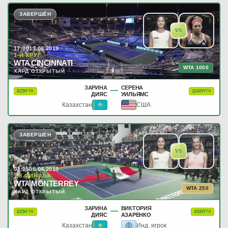
ЗАВЕРШЁН
VS
17:00
13.08.2019
1-Й КРУГ
WTA CINCINNATI
WTA 1000
ХАРД ОТКРЫТЫЙ
ЗАРИНА
СЕРЕНА
—
825
1240
WTA
WTA
ДИЯС
УИЛЬЯМС
Казахстан
США
ЗАВЕРШЁН
VS
03:25
05.04.2019
1/8 ФИНАЛА
WTA MONTERREY
WTA 250
ХАРД ОТКРЫТЫЙ
ЗАРИНА
ВИКТОРИЯ
—
825
459
WTA
WTA
ДИЯС
АЗАРЕНКО
Казахстан
Инд. игрок