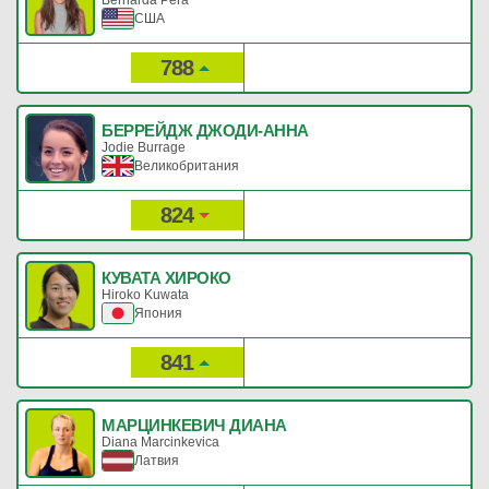
США
788
45
Рейтинг:
Очки:
БЕРРЕЙДЖ ДЖОДИ-АННА
Jodie Burrage
Великобритания
824
40
Рейтинг:
Очки:
КУВАТА ХИРОКО
Hiroko Kuwata
Япония
841
38
Рейтинг:
Очки:
МАРЦИНКЕВИЧ ДИАНА
Diana Marcinkevica
Латвия