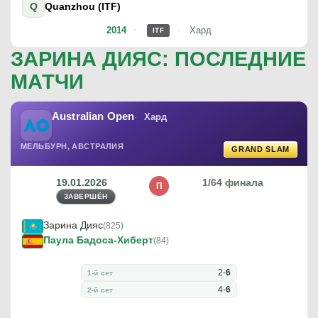
Q
Quanzhou (ITF)
2014
Хард
ITF
ЗАРИНА ДИЯС: ПОСЛЕДНИЕ
МАТЧИ
Australian Open
Хард
МЕЛЬБУРН, АВСТРАЛИЯ
GRAND SLAM
19.01.2026
1/64 финала
П
ЗАВЕРШЁН
Зарина Дияс
(825)
Паула Бадоса-Хиберт
(84)
2
-
6
1-й сет
4
-
6
2-й сет