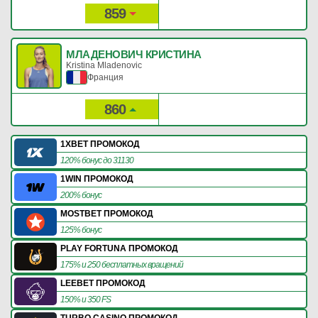
859
37
Рейтинг:
Очки:
МЛАДЕНОВИЧ КРИСТИНА
Kristina Mladenovic
Франция
860
36
Рейтинг:
Очки:
1XBET ПРОМОКОД
120% бонус до 31130
1WIN ПРОМОКОД
200% бонус
MOSTBET ПРОМОКОД
125% бонус
PLAY FORTUNA ПРОМОКОД
175% и 250 бесплатных вращений
LEEBET ПРОМОКОД
150% и 350 FS