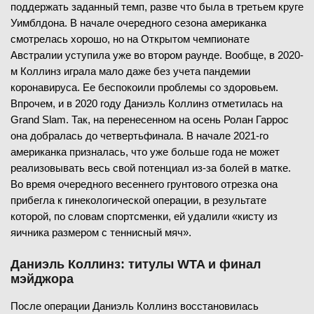
поддержать заданный темп, разве что была в третьем круге
Уимблдона. В начале очередного сезона американка
смотрелась хорошо, но на Открытом чемпионате
Австралии уступила уже во втором раунде. Вообще, в 2020-
м Коллинз играла мало даже без учета пандемии
коронавируса. Ее беспокоили проблемы со здоровьем.
Впрочем, и в 2020 году Даниэль Коллинз отметилась на
Grand Slam. Так, на перенесенном на осень Ролан Гаррос
она добралась до четвертьфинала. В начале 2021-го
американка призналась, что уже больше года не может
реализовывать весь свой потенциал из-за болей в матке.
Во время очередного весеннего грунтового отрезка она
прибегла к гинекологической операции, в результате
которой, по словам спортсменки, ей удалили «кисту из
яичника размером с теннисный мяч».
Даниэль Коллинз: титулы WTA и финал
мэйджора
После операции Даниэль Коллинз восстановилась