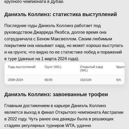
крупного чемпионата в Дубае.
Даниэль Коллинз: статистика выступлений
Последние годы Даниэль Коллинз работает под
руководством Джарреда Якобса, долгое время она
сотрудничала с Беном Максвеллом. Своим любимым
покрытием она называет хард, но может хорошо выступать
и на грунте, что видно по ее статистике побед и поражений
в туре (данные на 1 марта 2024 года).
Годы выступлений
Грунт (W/L)
Открытый хард
Крытый 
(W/L)
2009-2024
66/35
162/104
5/4
Даниэль Коллинз: завоеванные трофеи
Главным достижением в карьере Даниэль Коллинз
является выход в финал Открытого чемпионата Австралии
в 2022 году. Чуть ранее она дважды была в решающих
стадиях регулярных турниров WTA, удачно