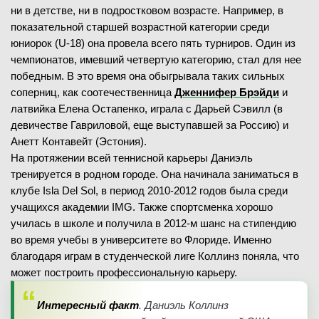
ни в детстве, ни в подростковом возрасте. Например, в
показательной старшей возрастной категории среди
юниорок (U-18) она провела всего пять турниров. Один из
чемпионатов, имевший четвертую категорию, стал для нее
победным. В это время она обыгрывала таких сильных
соперниц, как соотечественница
Дженнифер Брэйди
и
латвийка Елена Остапенко, играла с Дарьей Сэвилл (в
девичестве Гавриловой, еще выступавшей за Россию) и
Анетт Контавейт (Эстония).
На протяжении всей теннисной карьеры Даниэль
тренируется в родном городе. Она начинала заниматься в
клубе Isla Del Sol, в период 2010-2012 годов была среди
учащихся академии IMG. Также спортсменка хорошо
училась в школе и получила в 2012-м шанс на стипендию
во время учебы в университете во Флориде. Именно
благодаря играм в студенческой лиге Коллинз поняла, что
может построить профессиональную карьеру.
И
нтересный факт
. Даниэль Коллинз