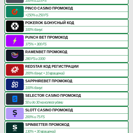
100% и 225 FS
PINCO CASINO ПРОМОКОД
+150% и 250 FS
POKEROK БОНУСНЫЙ КОД
100% бонус
PUNCH BET ПРОМОКОД
375% + 300 FS
RAMENBET ПРОМОКОД
280 FS и 1000
REDSTAR КОД РЕГИСТРАЦИИ
200% бонус + 10 вращений
SAPPHIREBET ПРОМОКОД
100% бонус
SELECTOR CASINO ПРОМОКОД
50 и до 30 на колесе удачи
SLOTT CASINO ПРОМОКОД
200% и 75 FS
SPINBETTER ПРОМОКОД
130% + 30 вращений