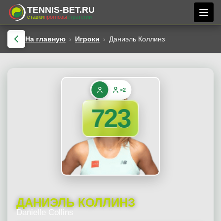
TENNIS-BET.RU
ставки
прогнозы
стратегии
На главную
Игроки
Даниэль Коллинз
×2
723
ДАНИЭЛЬ КОЛЛИНЗ
Danielle Collins