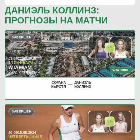
ДАНИЭЛЬ КОЛЛИНЗ:
ПРОГНОЗЫ НА МАТЧИ
ЗАВЕРШЁН
VS
03:00
21.03.2025
1/32 ФИНАЛА
WTA MIAMI
WTA 1000
ХАРД ОТКРЫТЫЙ
СОРАНА
ДАНИЭЛЬ
—
КЫРСТЯ
КОЛЛИНЗ
ЗАВЕРШЁН
VS
20:00
15.05.2024
ЧЕТВЕРТЬФИНАЛ