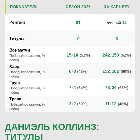
ПОКАЗАТЕЛЬ
СЕЗОН 2025
ЗА КАРЬЕРУ
11
Рейтинг
61
лучший
Титулы
0
6
Все матчи
15
/
14
242
/
150
(52%)
(62%)
Победы/поражения, %
побед
Хард
6
/
8
152
/
102
(43%)
(60%)
Победы/поражения, %
побед
Грунт
7
/
4
73
/
34
(64%)
(68%)
Победы/поражения, %
побед
Трава
2
/
2
11
/
12
(50%)
(48%)
Победы/поражения, %
побед
ДАНИЭЛЬ КОЛЛИНЗ:
ТИТУЛЫ