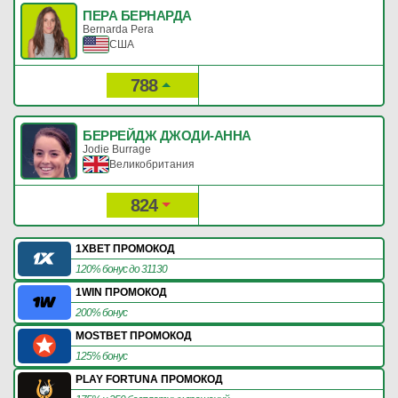
ПЕРА БЕРНАРДА
Bernarda Pera
США
788
45
Рейтинг:
Очки:
БЕРРЕЙДЖ ДЖОДИ-АННА
Jodie Burrage
Великобритания
824
40
Рейтинг:
Очки:
1XBET ПРОМОКОД
120% бонус до 31130
1WIN ПРОМОКОД
200% бонус
MOSTBET ПРОМОКОД
125% бонус
PLAY FORTUNA ПРОМОКОД