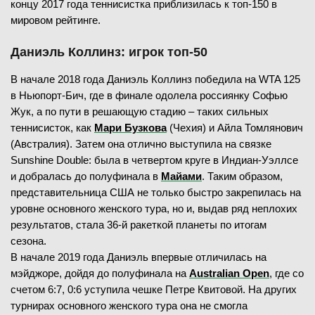
концу 2017 года теннисистка приблизилась к топ-150 в
мировом рейтинге.
Даниэль Коллинз: игрок топ-50
В начале 2018 года Даниэль Коллинз победила на WTA 125
в Ньюпорт-Бич, где в финале одолела россиянку Софью
Жук, а по пути в решающую стадию – таких сильных
теннисисток, как
Мари Бузкова
(Чехия) и Айла Томлянович
(Австралия). Затем она отлично выступила на связке
Sunshine Double: была в четвертом круге в Индиан-Уэллсе
и добралась до полуфинала в
Майами
. Таким образом,
представительница США не только быстро закрепилась на
уровне основного женского тура, но и, выдав ряд неплохих
результатов, стала 36-й ракеткой планеты по итогам
сезона.
В начале 2019 года Даниэль впервые отличилась на
мэйджоре, дойдя до полуфинала на
Australian Open
, где со
счетом 6:7, 0:6 уступила чешке Петре Квитовой. На других
турнирах основного женского тура она не смогла