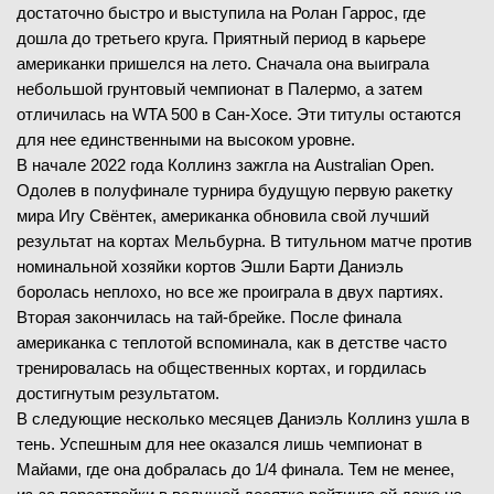
достаточно быстро и выступила на Ролан Гаррос, где
дошла до третьего круга. Приятный период в карьере
американки пришелся на лето. Сначала она выиграла
небольшой грунтовый чемпионат в Палермо, а затем
отличилась на WTA 500 в Сан-Хосе. Эти титулы остаются
для нее единственными на высоком уровне.
В начале 2022 года Коллинз зажгла на Australian Open.
Одолев в полуфинале турнира будущую первую ракетку
мира Игу Свёнтек, американка обновила свой лучший
результат на кортах Мельбурна. В титульном матче против
номинальной хозяйки кортов Эшли Барти Даниэль
боролась неплохо, но все же проиграла в двух партиях.
Вторая закончилась на тай-брейке. После финала
американка с теплотой вспоминала, как в детстве часто
тренировалась на общественных кортах, и гордилась
достигнутым результатом.
В следующие несколько месяцев Даниэль Коллинз ушла в
тень. Успешным для нее оказался лишь чемпионат в
Майами, где она добралась до 1/4 финала. Тем не менее,