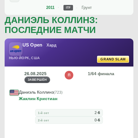
2011
Грунт
ITF
ДАНИЭЛЬ КОЛЛИНЗ:
ПОСЛЕДНИЕ МАТЧИ
US Open
Хард
НЬЮ-ЙОРК, США
GRAND SLAM
26.08.2025
1/64 финала
П
ЗАВЕРШЁН
Даниэль Коллинз
(723)
Жаклин Кристиан
2
-
6
1-й сет
0
-
6
2-й сет