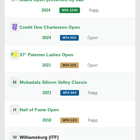
2024
Хард
WTA 1000
Credit One Charleston Open
2024
Грунт
WTA 500
37° Palermo Ladies Open
2021
Грунт
WTA 125
M
Mubadala Silicon Valley Classic
2021
Хард
WTA 500
H
Hall of Fame Open
2018
Хард
WTA 125
W
Williamsburg (ITF)