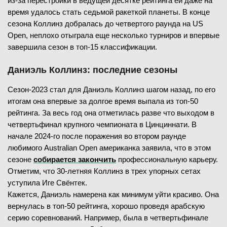
из-за перестройки в ведущей десятке рейтинга ей даже на
время удалось стать седьмой ракеткой планеты. В конце
сезона Коллинз добралась до четвертого раунда на US
Open, неплохо отыграла еще несколько турниров и впервые
завершила сезон в топ-15 классификации.
Даниэль Коллинз: последние сезоны
Сезон-2023 стал для Даниэль Коллинз шагом назад, по его
итогам она впервые за долгое время выпала из топ-50
рейтинга. За весь год она отметилась разве что выходом в
четвертьфинал крупного чемпионата в Цинциннати. В
начале 2024-го после поражения во втором раунде
любимого Australian Open американка заявила, что в этом
сезоне
собирается закончить
профессиональную карьеру.
Отметим, что 30-летняя Коллинз в трех упорных сетах
уступила Иге Свёнтек.
Кажется, Даниэль намерена как минимум уйти красиво. Она
вернулась в топ-50 рейтинга, хорошо проведя арабскую
серию соревнований. Например, была в четвертьфинале