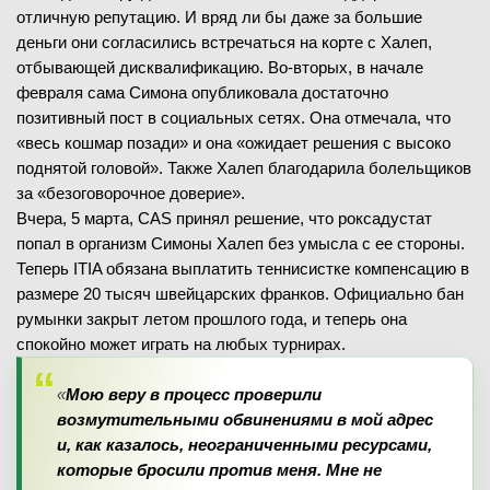
отличную репутацию. И вряд ли бы даже за большие
деньги они согласились встречаться на корте с Халеп,
отбывающей дисквалификацию. Во-вторых, в начале
февраля сама Симона опубликовала достаточно
позитивный пост в социальных сетях. Она отмечала, что
«весь кошмар позади» и она «ожидает решения с высоко
поднятой головой». Также Халеп благодарила болельщиков
за «безоговорочное доверие».
Вчера, 5 марта, CAS принял решение, что роксадустат
попал в организм Симоны Халеп без умысла с ее стороны.
Теперь ITIA обязана выплатить теннисистке компенсацию в
размере 20 тысяч швейцарских франков. Официально бан
румынки закрыт летом прошлого года, и теперь она
спокойно может играть на любых турнирах.
«
Мою веру в процесс проверили
возмутительными обвинениями в мой адрес
и, как казалось, неограниченными ресурсами,
которые бросили против меня. Мне не