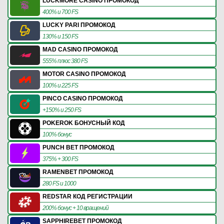
LUCKMORE CASINO ПРОМОКОД
400% и 700 FS
LUCKY PARI ПРОМОКОД
130% и 150 FS
MAD CASINO ПРОМОКОД
555% плюс 380 FS
MOTOR CASINO ПРОМОКОД
100% и 225 FS
PINCO CASINO ПРОМОКОД
+150% и 250 FS
POKEROK БОНУСНЫЙ КОД
100% бонус
PUNCH BET ПРОМОКОД
375% + 300 FS
RAMENBET ПРОМОКОД
280 FS и 1000
REDSTAR КОД РЕГИСТРАЦИИ
200% бонус + 10 вращений
SAPPHIREBET ПРОМОКОД