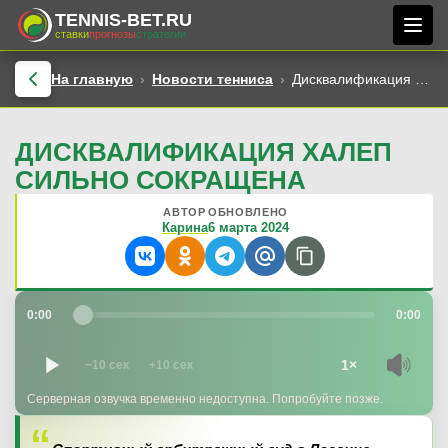
TENNIS-BET.RU
ставки
прогнозы
стратегии
На главную
Новости тенниса
Дисквалификация Халеп сильно сокращена
ДИСКВАЛИФИКАЦИЯ ХАЛЕП
СИЛЬНО СОКРАЩЕНА
АВТОР
ОБНОВЛЕНО
Карина
6 марта 2024
0:00
0:00
1×
−10 сек
+10 сек
Серверная озвучка временно недоступна. Попробуйте позже.