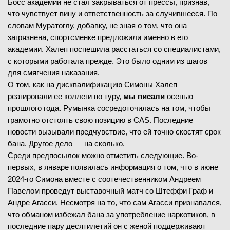
Босс академии не стал закрываться от прессы, признав,
что чувствует вину и ответственность за случившееся. По
словам Муратоглу, добавку, не зная о том, что она
загрязнена, спортсменке предложили именно в его
академии. Халеп поспешила расстаться со специалистами,
с которыми работала прежде. Это было одним из шагов
для смягчения наказания.
О том, как на дисквалификацию Симоны Халеп
реагировали ее коллеги по туру,
мы писали
осенью
прошлого года. Румынка сосредоточилась на том, чтобы
грамотно отстоять свою позицию в CAS. Последние
новости вызывали предчувствие, что ей точно скостят срок
бана. Другое дело — на сколько.
Среди предпосылок можно отметить следующие. Во-
первых, в январе появилась информация о том, что в июне
2024-го Симона вместе с соотечественником Андреем
Павелом проведут выставочный матч со Штеффи Граф и
Андре Агасси. Несмотря на то, что сам Агасси признавался,
что обманом избежал бана за употребление наркотиков, в
последние пару десятилетий он с женой поддерживают