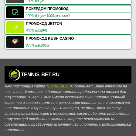
100% бонус
ПОКЕРДОМ ПРОМОКОД
100% бонус + 1000 вращений
ПРОМОКОД JETTON
425% и 250FS
ПРОМОКОД KUSH CASINO
275% и 1000 FS
TENNIS-BET.RU
Администрация сайта
TENNIS-BET.RU
обращает Ваше внимание на
то, что информация на данном портале предназначена только для
лиц старше 18 лет. Сайт имеет исключительно информационный
характер и создан с целью популяризации тенниса: он не организует
и не проводит азартные игры и лотереи, не принимает оплату
ставок и иных платежей и не содержит какой-либо иной информации,
нарушающей требования закона о запрете деятельности по
организации и проведению азартных игр и лотерей с использованием
интернета.