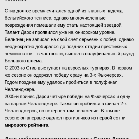
Стив долгое время считался одной из главных надежд
бельгийского тенниса, однако многочисленные
повреждения помешали ему стать настоящей звездой.
Талант Дарси проявился уже на юниорском уровне.
Бельгиец не записал на свой счет серьезных побед, однако
неоднократно добирался до поздних стадий престижных
чемпионатов – в частности, вышел в полуфинальный раунд
Большого шлема.
С 2003-го Стив выступает на взрослых турнирах. В первом
же сезоне он одержал победу сразу на 3-х Фьючерсах.
Годом позднее ему удалось пробиться в полуфинал
Челленджера.
2005-й принес Дарси четыре победы на Фьючерсах и одну
на парном Челленджере. Также он пробился в финал 2-х
Челленджеров, но потерпел там поражение. В том же
сезоне он впервые одолел противников из первой сотни
мирового рейтинга
.