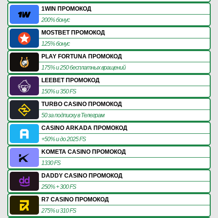
1WIN ПРОМОКОД
200% бонус
MOSTBET ПРОМОКОД
125% бонус
PLAY FORTUNA ПРОМОКОД
175% и 250 бесплатных вращений
LEEBET ПРОМОКОД
150% и 350 FS
TURBO CASINO ПРОМОКОД
50 за подписку в Телеграм
CASINO ARKADA ПРОМОКОД
+50% и до 2025 FS
KOMETA CASINO ПРОМОКОД
1330 FS
DADDY CASINO ПРОМОКОД
250% + 300 FS
R7 CASINO ПРОМОКОД
275% и 310 FS