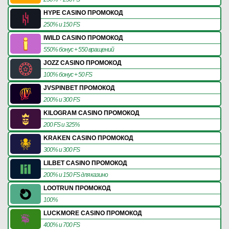
HYPE CASINO ПРОМОКОД
250% и 150 FS
IWILD CASINO ПРОМОКОД
550% бонус + 550 вращений
JOZZ CASINO ПРОМОКОД
100% бонус + 50 FS
JVSPINBET ПРОМОКОД
200% и 300 FS
KILOGRAM CASINO ПРОМОКОД
200 FS и 325%
KRAKEN CASINO ПРОМОКОД
300% и 300 FS
LILBET CASINO ПРОМОКОД
200% и 150 FS для казино
LOOTRUN ПРОМОКОД
100%
LUCKMORE CASINO ПРОМОКОД
400% и 700 FS