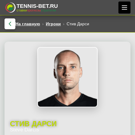
TENNIS-BET.RU
ставки
прогнозы
стратегии
На главную
Игроки
Стив Дарси
СТИВ ДАРСИ
Steve Darcis