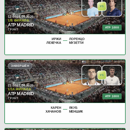
VS
12:00
28.04.2026
1/8 ФИНАЛА
ATP MADRID
ATP 1000
ГРУНТ
ИРЖИ
ЛОРЕНЦО
—
ЛЕХЕЧКА
МУЗЕТТИ
ЗАВЕРШЁН
VS
21:30
27.04.2026
1/16 ФИНАЛА
ATP MADRID
ATP 1000
ГРУНТ
КАРЕН
ЯКУБ
—
ХАЧАНОВ
МЕНШИК