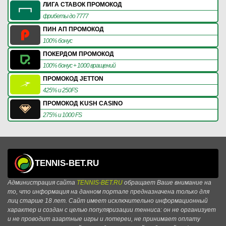
ЛИГА СТАВОК ПРОМОКОД
фрибеты до 7777
ПИН АП ПРОМОКОД
100% бонус
ПОКЕРДОМ ПРОМОКОД
100% бонус + 1000 вращений
ПРОМОКОД JETTON
425% и 250FS
ПРОМОКОД KUSH CASINO
275% и 1000 FS
TENNIS-BET.RU
Администрация сайта
TENNIS-BET.RU
обращает Ваше внимание на
то, что информация на данном портале предназначена только для
лиц старше 18 лет. Сайт имеет исключительно информационный
характер и создан с целью популяризации тенниса: он не организует
и не проводит азартные игры и лотереи, не принимает оплату