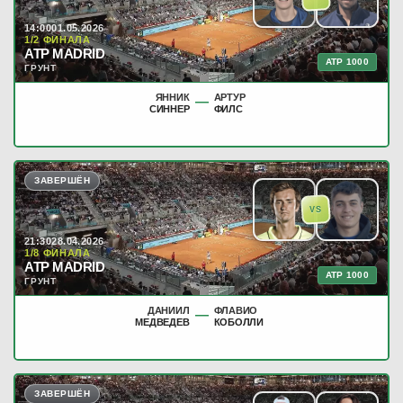
14:00
01.05.2026
1/2 ФИНАЛА
ATP MADRID
ATP 1000
ГРУНТ
ЯННИК
АРТУР
—
СИННЕР
ФИЛС
ЗАВЕРШЁН
VS
21:30
28.04.2026
1/8 ФИНАЛА
ATP MADRID
ATP 1000
ГРУНТ
ДАНИИЛ
ФЛАВИО
—
МЕДВЕДЕВ
КОБОЛЛИ
ЗАВЕРШЁН