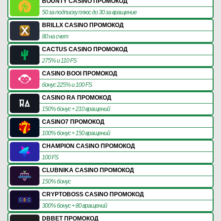
BOUNTY CASINO ПРОМОКОД
50 за подписку плюс до 30 за вращение
BRILLX CASINO ПРОМОКОД
80 на счет
CACTUS CASINO ПРОМОКОД
275% и 110 FS
CASINO BOOI ПРОМОКОД
бонус 225% и 100 FS
CASINO RA ПРОМОКОД
150% бонус + 210 вращений
CASINO7 ПРОМОКОД
100% бонус + 150 вращений
CHAMPION CASINO ПРОМОКОД
100 FS
CLUBNIKA CASINO ПРОМОКОД
150% бонус
CRYPTOBOSS CASINO ПРОМОКОД
300% бонус + 80 вращений
DBBET ПРОМОКОД