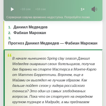
1×
−10 сек
+10 сек
Серверная озвучка временно недоступна. Попробуйте позже.
Даниил Медведев
Фабиан Марожан
Прогноз Даниил Медведев — Фабиан Марожан
В начале нынешнего Spring clay season Даниил
Медведев ошарашил своих болельщиков, получив
две баранки на старте Мастерса в Монте-Карло
от Маттео Берреттини. Впрочем, еще в
Майами он выглядел не лучшим образом. Как
дальше пойдет сезон у лидера российского
тенниса? Это один из самых злободневных
вопросов. Пока что он стартует на очередном
крупном турнире в Мадриде, а мы предлагаем