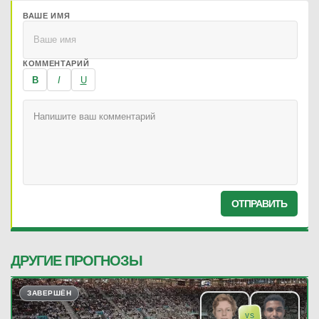
ВАШЕ ИМЯ
КОММЕНТАРИЙ
B
I
U
ОТПРАВИТЬ
ДРУГИЕ ПРОГНОЗЫ
ЗАВЕРШЁН
VS