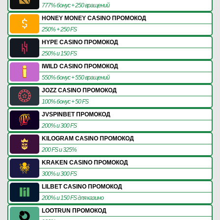
777% бонус + 250 вращений
HONEY MONEY CASINO ПРОМОКОД
250% + 250 FS
HYPE CASINO ПРОМОКОД
250% и 150 FS
IWILD CASINO ПРОМОКОД
550% бонус + 550 вращений
JOZZ CASINO ПРОМОКОД
100% бонус + 50 FS
JVSPINBET ПРОМОКОД
200% и 300 FS
KILOGRAM CASINO ПРОМОКОД
200 FS и 325%
KRAKEN CASINO ПРОМОКОД
300% и 300 FS
LILBET CASINO ПРОМОКОД
200% и 150 FS для казино
LOOTRUN ПРОМОКОД