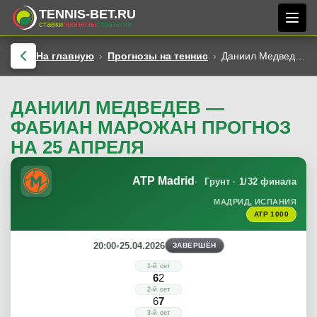
TENNIS-BET.RU
ставки
прогнозы
стратегии
На главную
Прогнозы на теннис
Даниил Медведев — Фабиан Марожан прогноз на 25 апреля
ДАНИИЛ МЕДВЕДЕВ —
ФАБИАН МАРОЖАН ПРОГНОЗ
НА 25 АПРЕЛЯ
ATP Madrid
Грунт
1/32 финала
МАДРИД, ИСПАНИЯ
ATP 1000
20:00
•
25.04.2026
ЗАВЕРШЁН
1-й сет
6
2
2-й сет
6
7
3-й сет