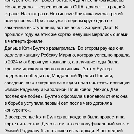
Но одно дело — соревнования в США, другое — в родной
стране. На этот раз в Ноттингеме британка имела третий
номер посева. При этом уже в первом круге едва не
закончила выступления, встречаясь с Хэрриет Дарт. В
прошлом году на этих же кортах девушки мерялись силами
в четвертьфинале.
Дальше Кэти Бултер разыгралась. Во втором раунде она
одолела канадку Ребекку Марино, которая успешно прошла
в 2024-м отборочную кампанию, а в лучшие годы была
крепким игроком первого полтинника. Затем Бултер
одержала победы над Магдаленой Фрех из Польши,
звездной, но отошедшей на второй план соотечественницей
Эммой Радукану и Каролиной Плишковой (Чехия). Две
последние победы Бултер оформила в волевом стиле: она
в борьбе уступала первый сет, после чего догоняла
конкуренток.
В воскресенье Кэти Бултер вынуждена была провести на
корте пять сетов. Дело в том, что ее полуфинальный матч с
Эммой Радукану был отложен из-за дождя. В последний