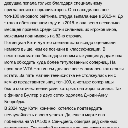
девушка попала только благодаря специальному
приглашению от организаторов. Она находилась вне
топ-100 мирового рейтинга, откуда выпала еще в 2019-м. До
этого в обозначенном году и в 2018-м она всего несколько
месяцев провела среди сотни сильнейших игроков мира,
максимум поднимаясь на 82-ю строчку.
Потенциал Кэти Бултер специалисты всегда оценивали
немного выше, чем ее позиции в классификации. В
некоторых матчах благодаря своим атакующим ударам она
могла обходить куда более титулованных соперниц. На
прошлом WTA Ноттингем для нее все сложилось как нельзя
кстати. За пять матчей теннисистка не столкнулась ни с
кем из представительниц топ-100, а четыре соперницы
были соотечественницами, которых она хорошо знала. Так,
в финале Бултер в двух сетах одолела Джоди-Анну
Беррейдж.
В 2024 году Кэти, конечно, хотелось подтвердить
неслучайность своего успеха. Да, еще в марте она
победила на WTA 500 в Сан-Диего, обыграв ряд сильных
конкуренток. Тот трофей остается для нее пиком карьеры.