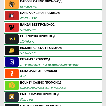
BABOSS CASINO ПРОМОКОД
550% и 250 FS
BANDA CASINO ПРОМОКОД
400 FS + 125%
BANZAI BET ПРОМОКОД
500% и 530 FS
BETANDYOU ПРОМОКОД
100% бонус
BIGSBET CASINO ПРОМОКОД
555% и 525 FS
BITZAMO ПРОМОКОД
До 80 за привязку в Телеграм и прокрутку рулетки
BLITZ CASINO ПРОМОКОД
до 80
BOUNTY CASINO ПРОМОКОД
50 за подписку плюс до 30 за вращение
BRILLX CASINO ПРОМОКОД
80 на счет
CACTUS CASINO ПРОМОКОД