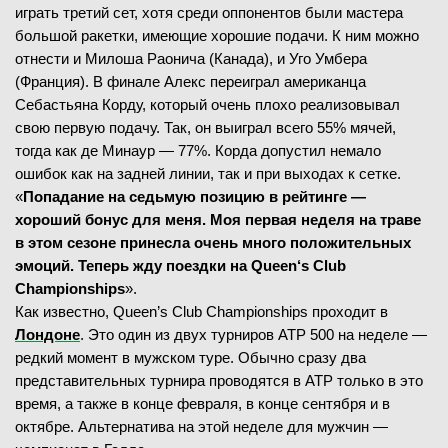
играть третий сет, хотя среди оппонентов были мастера
большой ракетки, имеющие хорошие подачи. К ним можно
отнести и Милоша Раонича (Канада), и Уго Умбера
(Франция). В финале Алекс переиграл американца
Себастьяна Корду, который очень плохо реализовывал
свою первую подачу. Так, он выиграл всего 55% мячей,
тогда как де Минаур — 77%. Корда допустил немало
ошибок как на задней линии, так и при выходах к сетке.
«
Попадание на седьмую позицию в рейтинге —
хороший бонус для меня. Моя первая неделя на траве
в этом сезоне принесла очень много положительных
эмоций. Теперь жду поездки на
Queen
‘
s
Club
Championships
».
Как известно, Queen’s Club Championships проходит в
Лондоне
. Это один из двух турниров ATP 500 на неделе —
редкий момент в мужском туре. Обычно сразу два
представительных турнира проводятся в ATP только в это
время, а также в конце февраля, в конце сентября и в
октябре. Альтернатива на этой неделе для мужчин —