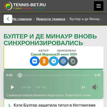
TENNIS-BET.RU
ставки
прогнозы
стратегии
На главную
Новости тенниса
Бултер и де Минаур вновь синхронизировались
БУЛТЕР И ДЕ МИНАУР ВНОВЬ
СИНХРОНИЗИРОВАЛИСЬ
АВТОР
ОБНОВЛЕНО
Сергей Миронов
18 июня 2024
0:00
0:00
1×
−10 сек
+10 сек
Серверная озвучка временно недоступна. Попробуйте позже.
Кэти Бултер защитила титул в Ноттингеме