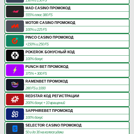
130% и 150 FS
MAD CASINO ПРОМОКОД
555% плюс 380 FS
MOTOR CASINO ПРОМОКОД
100% и 225 FS
PINCO CASINO ПРОМОКОД
+150% и 250 FS
POKEROK БОНУСНЫЙ КОД
100% бонус
PUNCH BET ПРОМОКОД
375% + 300 FS
RAMENBET ПРОМОКОД
280 FS и 1000
REDSTAR КОД РЕГИСТРАЦИИ
200% бонус + 10 вращений
SAPPHIREBET ПРОМОКОД
100% бонус
SELECTOR CASINO ПРОМОКОД
50 и до 30 на колесе удачи