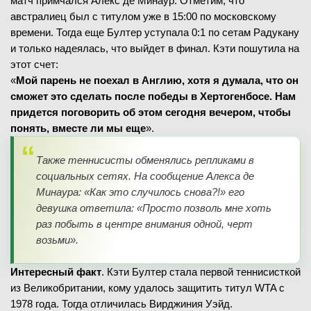
матч примчался Алекс де Минаур. Отметим, что
австралиец был с титулом уже в 15:00 по московскому
времени. Тогда еще Бултер уступала 0:1 по сетам Радукану
и только надеялась, что выйдет в финал. Кэти пошутила на
этот счет:
«
Мой парень не поехал в Англию, хотя я думала, что он
сможет это сделать после победы в Хертогенбосе. Нам
придется поговорить об этом сегодня вечером, чтобы
понять, вместе ли мы еще
».
Также теннисисты обменялись репликами в
социальных сетях. На сообщение Алекса де
Минаура: «Как это случилось снова?!» его
девушка ответила: «Просто позволь мне хоть
раз побыть в центре внимания одной, черт
возьми».
Интересный факт
. Кэти Бултер стала первой теннисисткой
из Великобритании, кому удалось защитить титул WTA c
1978 года. Тогда отличилась Вирджиния Уэйд.