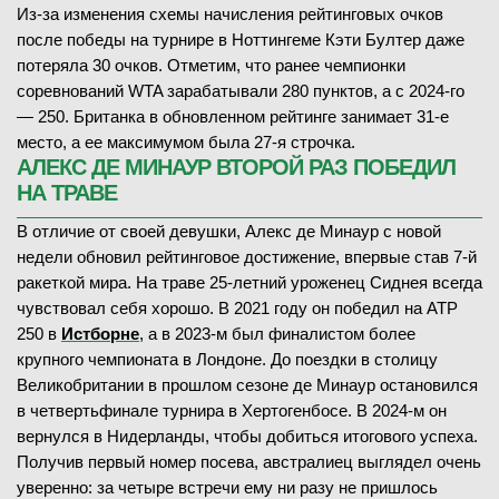
Из-за изменения схемы начисления рейтинговых очков
после победы на турнире в Ноттингеме Кэти Бултер даже
потеряла 30 очков. Отметим, что ранее чемпионки
соревнований WTA зарабатывали 280 пунктов, а с 2024-го
— 250. Британка в обновленном рейтинге занимает 31-е
место, а ее максимумом была 27-я строчка.
АЛЕКС ДЕ МИНАУР ВТОРОЙ РАЗ ПОБЕДИЛ
НА ТРАВЕ
В отличие от своей девушки, Алекс де Минаур с новой
недели обновил рейтинговое достижение, впервые став 7-й
ракеткой мира. На траве 25-летний уроженец Сиднея всегда
чувствовал себя хорошо. В 2021 году он победил на ATP
250 в
Истборне
, а в 2023-м был финалистом более
крупного чемпионата в Лондоне. До поездки в столицу
Великобритании в прошлом сезоне де Минаур остановился
в четвертьфинале турнира в Хертогенбосе. В 2024-м он
вернулся в Нидерланды, чтобы добиться итогового успеха.
Получив первый номер посева, австралиец выглядел очень
уверенно: за четыре встречи ему ни разу не пришлось