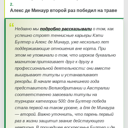
Алекс де Минаур второй раз победил на траве
Недавно мы
подробно рассказывали
о том, как
успешно строят теннисные карьеры Кэти
Бултер и Алекс де Минаур, уже несколько лет
поддерживающие отношения вне корта. При
этом не упоминали о том, что игроков буквально
магнитом притягивает друг к другу в
профессиональной деятельности: они вместе
выигрывают титулы и устанавливают
рекорды. В начале марта нынешнего года
представители Великобритании и Австралии
соответственно завоевали титулы на
турнирах категории 500: для Бултер победа
стала первой на таком уровне, а для де Минаура
— второй. Важно уточнить, что парень первый
раз в жизни защитил звание действующего
чемпиона. В прошедшее воскресенье Бултер и де