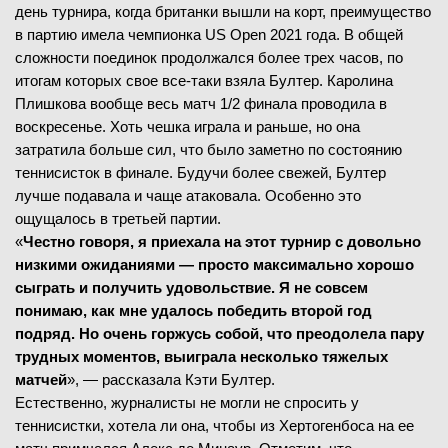
день турнира, когда британки вышли на корт, преимущество
в партию имела чемпионка US Open 2021 года. В общей
сложности поединок продолжался более трех часов, по
итогам которых свое все-таки взяла Бултер. Каролина
Плишкова вообще весь матч 1/2 финала проводила в
воскресенье. Хоть чешка играла и раньше, но она
затратила больше сил, что было заметно по состоянию
теннисисток в финале. Будучи более свежей, Бултер
лучше подавала и чаще атаковала. Особенно это
ощущалось в третьей партии.
«
Честно говоря, я приехала на этот турнир с довольно
низкими ожиданиями — просто максимально хорошо
сыграть и получить удовольствие. Я не совсем
понимаю, как мне удалось победить второй год
подряд. Но очень горжусь собой, что преодолела пару
трудных моментов, выиграла несколько тяжелых
матчей
», — рассказала Кэти Бултер.
Естественно, журналисты не могли не спросить у
теннисистки, хотела ли она, чтобы из Хертогенбоса на ее