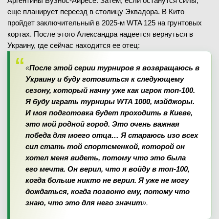
Аргентины Буэнос-Айресе. Затем, если останутся силы,
еще планирует переезд в столицу Эквадора. В Кито
пройдет заключительный в 2025-м WTA 125 на грунтовых
кортах. После этого Александра надеется вернуться в
Украину, где сейчас находится ее отец:
«
После этой серии турниров я возвращаюсь в
Украину и буду готовиться к следующему
сезону, который начну уже как игрок топ-100.
Я буду играть турниры
WTA
1000, мэйджоры.
И моя подготовка будет проходить в Киеве,
это мой родной город. Это очень важная
победа для моего отца… Я стараюсь изо всех
сил стать той спортсменкой, которой он
хотел меня видеть, потому что это была
его мечта. Он верил, что я войду в топ-100,
когда больше никто не верил. Я уже не могу
дождаться, когда позвоню ему, потому что
знаю, что это для него значит
».