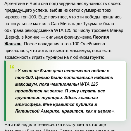
Аргентине и Чили она подтвердила неслучайность своего
предыдущего успеха, выбив из сетки суммарно трех
игроков топ-100. Еще приятнее, что эти победы пришлись
на титульные матчи: в Сан-Мигель-де-Тукумане была
обыграна рекордсменка WTA 125 по числу трофеев Майар
Шериф, в Колине — сильная француженка
Леолия
Жанжан
. После попадания в топ-100 Олейникова
призналась, что хотела выжать максимум, пока есть
возможность играть турниры на любимом грунте:
«
У меня не было цели непременно войти в
топ-100. Целью было попытаться набрать
максимум, пока чемпионаты
WTA
125
проводятся на земле. Я хочу играть все
грунтовые турниры. Здесь классная
атмосфера. Мне нравится публика в
Латинской Америке, нравится, как я играю
».
На этой неделе теннисистка выступает в столице