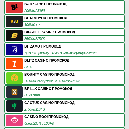
BANZAI BET ПРОМОКОД
500% и 530 FS
BETANDYOU ПРОМОКОД
100% бонус
BIGSBET CASINO ПРОМОКОД
555% и 525 FS
BITZAMO ПРОМОКОД
До 80 за привязку в Телеграм и прокрутку рулетки
BLITZ CASINO ПРОМОКОД
до 80
BOUNTY CASINO ПРОМОКОД
50 за подписку плюс до 30 за вращение
BRILLX CASINO ПРОМОКОД
80 на счет
CACTUS CASINO ПРОМОКОД
275% и 110 FS
CASINO BOOI ПРОМОКОД
бонус 225% и 100 FS