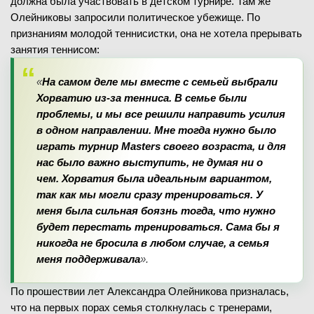
должна была участвовать в детском турнире. Там же
Олейниковы запросили политическое убежище. По
признаниям молодой теннисистки, она не хотела прерывать
занятия теннисом:
«
На самом деле мы вместе с семьей выбрали
Хорватию из-за тенниса. В семье были
проблемы, и мы все решили направить усилия
в одном направлении. Мне тогда нужно было
играть турнир Masters своего возраста, и для
нас было важно выступить, не думая ни о
чем. Хорватия была идеальным вариантом,
так как мы могли сразу тренироваться. У
меня была сильная боязнь тогда, что нужно
будет перестать тренироваться. Сама бы я
никогда не бросила в любом случае, а семья
меня поддерживала
».
По прошествии лет Александра Олейникова призналась,
что на первых порах семья столкнулась с тренерами,