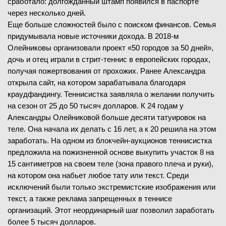
сработало: долгожданный штамп появился в паспорте
через несколько дней.
Еще больше сложностей было с поиском финансов. Семья
придумывала новые источники дохода. В 2018-м
Олейниковы организовали проект «50 городов за 50 дней»,
дочь и отец играли в стрит-теннис в европейских городах,
получая пожертвования от прохожих. Ранее Александра
открыла сайт, на котором зарабатывала благодаря
краудфандингу. Теннисистка заявляла о желании получить
на сезон от 25 до 50 тысяч долларов. К 24 годам у
Александры Олейниковой больше десяти татуировок на
теле. Она начала их делать с 16 лет, а к 20 решила на этом
заработать. На одном из блокчейн-аукционов теннисистка
предложила на пожизненной основе выкупить участок 8 на
15 сантиметров на своем теле (зона правого плеча и руки),
на котором она набьет любое тату или текст. Среди
исключений были только экстремистские изображения или
текст, а также реклама запрещенных в теннисе
организаций. Этот неординарный шаг позволил заработать
более 5 тысяч долларов.