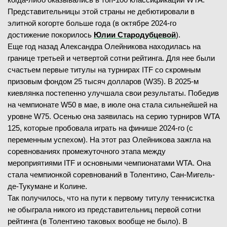
Представительницы этой страны не дебютировали в
элитной когорте больше года (в октябре 2024-го
достижение покорилось
Юлии Стародубцевой
).
Еще год назад Александра Олейникова находилась на
границе третьей и четвертой сотни рейтинга. Для нее были
счастьем первые титулы на турнирах ITF со скромным
призовым фондом 25 тысяч долларов (W35). В 2025-м
киевлянка постепенно улучшала свои результаты. Победив
на чемпионате W50 в мае, в июле она стала сильнейшей на
уровне W75. Осенью она заявилась на серию турниров WTA
125, которые пробовала играть на финише 2024-го (с
переменным успехом). На этот раз Олейникова зажгла на
соревнованиях промежуточного этапа между
мероприятиями ITF и основными чемпионатами WTA. Она
стала чемпионкой соревнований в Толентино, Сан-Мигель-
де-Тукумане и Колине.
Так получилось, что на пути к первому титулу теннисистка
не обыграла никого из представительниц первой сотни
рейтинга (в Толентино таковых вообще не было). В