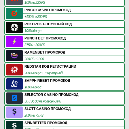
100% и 225 FS
PINCO CASINO ПРОМОКОД
+150% и 250 FS
POKEROK БОНУСНЫЙ КОД
100% бонус
PUNCH BET ПРОМОКОД
375% + 300 FS
RAMENBET ПРОМОКОД
280 FS и 1000
REDSTAR КОД РЕГИСТРАЦИИ
200% бонус + 10 вращений
SAPPHIREBET ПРОМОКОД
100% бонус
SELECTOR CASINO ПРОМОКОД
50 и до 30 на колесе удачи
SLOTT CASINO ПРОМОКОД
200% и 75 FS
SPINBETTER ПРОМОКОД