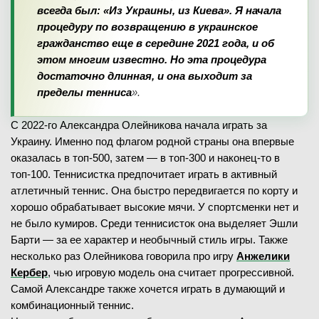
всегда был: «Из Украины, из Киева». Я начала
процедуру по возвращению в украинское
гражданство еще в середине 2021 года, и об
этом многим известно. Но эта процедура
достаточно длинная, и она выходит за
пределы тенниса
».
С 2022-го Александра Олейникова начала играть за
Украину. Именно под флагом родной страны она впервые
оказалась в топ-500, затем — в топ-300 и наконец-то в
топ-100. Теннисистка предпочитает играть в активный
атлетичный теннис. Она быстро передвигается по корту и
хорошо обрабатывает высокие мячи. У спортсменки нет и
не было кумиров. Среди теннисисток она выделяет Эшли
Барти — за ее характер и необычный стиль игры. Также
несколько раз Олейникова говорила про игру
Анжелики
Кербер
, чью игровую модель она считает прогрессивной.
Самой Александре также хочется играть в думающий и
комбинационный теннис.