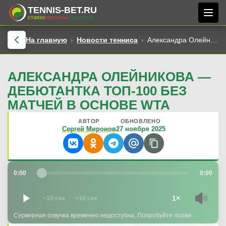
TENNIS-BET.RU
ставки
прогнозы
стратегии
На главную
Новости тенниса
Александра Олейникова — дебютантка топ-100 без матчей в основе WTA
АЛЕКСАНДРА ОЛЕЙНИКОВА —
ДЕБЮТАНТКА ТОП-100 БЕЗ
МАТЧЕЙ В ОСНОВЕ WTA
АВТОР
ОБНОВЛЕНО
Сергей Миронов
27 ноября 2025
0:00
0:00
1×
−10 сек
+10 сек
Серверная озвучка временно недоступна. Попробуйте позже.