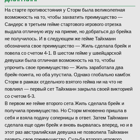
На старте противостояния у Сторм была великолепная
возможность на то, чтобы захватить преимущество —
Сандерс в третьем гейме стартового игрового отрезка
выдала отличную игру на приеме, но добраться до брейка
не получилось. И в следующем же гейме Тайхманн
обозначила свое преимущество — Жиль сделала брейк и
повела со счетом 4-1. В шестом гейме у швейцарской
девушки была отличная возможность на то, чтобы
упрочить свое преимущество — Жиль заработала два
брейк-поинта, но оба упустила. Однако глобально камбэк
Сторм в рамках отдельного взятого гейма ни на что не
повлиял — первый сет Тайхманн закрыла своей викторией
со счетом 6-3.
В первом же гейме второго сета Жиль сделала брейк и
получила преимущество. Но Сторм мгновенно пришла в
себя и взяла подачу соперницы в ответ. Затем Тайхманн
сделала еще один брейк и вновь вырвалась вперед, но и в
этот раз австралийская девушка не позволила Тайхманн
развить свое преимущество. Судьба второго игрового