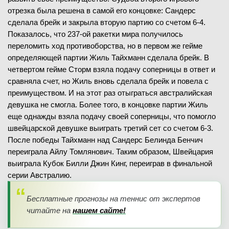
отрезка была решена в самой его концовке: Сандерс
сделала брейк и закрыла вторую партию со счетом 6-4.
Показалось, что 237-ой ракетки мира получилось
переломить ход противоборства, но в первом же гейме
определяющей партии Жиль Тайхманн сделала брейк. В
четвертом гейме Сторм взяла подачу соперницы в ответ и
сравняла счет, но Жиль вновь сделала брейк и повела с
преимуществом. И на этот раз отыграться австралийская
девушка не смогла. Более того, в концовке партии Жиль
еще однажды взяла подачу своей соперницы, что помогло
швейцарской девушке выиграть третий сет со счетом 6-3.
После победы Тайхманн над Сандерс Белинда Бенчич
переиграла Айлу Томлянович. Таким образом, Швейцария
выиграла Кубок Билли Джин Кинг, переиграв в финальной
серии Австралию.
Бесплатные прогнозы на теннис от экспертов
читайте на
нашем сайте!