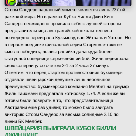
Сторм Сандерс на данный момент является лишь 237-ой
ракеткой мира. Но в рамках Кубка Билли Джин Кинг
Сандерс неожиданно проявила себя с лучшей стороны —
представительница австралийской школы тенниса
поочередно переиграла Кузьмову, ван Эйтванк и Уотсон. Но
в первом поединке финальной серии Сторм все-таки не
смогла победить, но австралийка дала куда более
статусной сопернице серьезнейший бой: Жиль переиграла
свою соперницу со счетом 2-1 за 2 часа 27 минут.
Отметим, что перед стартом противостояния букмекеры
отдавали швейцарской девушке лишь небольшое
преимущество: букмекерская компания Мелбет на триумф
Жиль Тайхманн предлагала котировку 1.74. А если же вы
готовы были поверить в то, что представительница
Австралии еще раз удивит, то можно было заиграть
викторию Сторм Сандерс за весьма солидные 2.10 по
линии БК Мелбет.
ШВЕЙЦАРИЯ ВЫИГРАЛА КУБОК БИЛЛИ
ДЖИН КИНГ