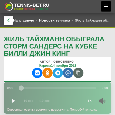
TENNIS-BET.RU
ставки
прогнозы
стратегии
На главную
Новости тенниса
Жиль Тайхманн обыграла Сторм Сандерс на Кубке Билли Джин Кинг
ЖИЛЬ ТАЙХМАНН ОБЫГРАЛА
СТОРМ САНДЕРС НА КУБКЕ
БИЛЛИ ДЖИН КИНГ
АВТОР
ОБНОВЛЕНО
Карина
14 ноября 2022
0:00
0:00
1×
−10 сек
+10 сек
Серверная озвучка временно недоступна. Попробуйте позже.