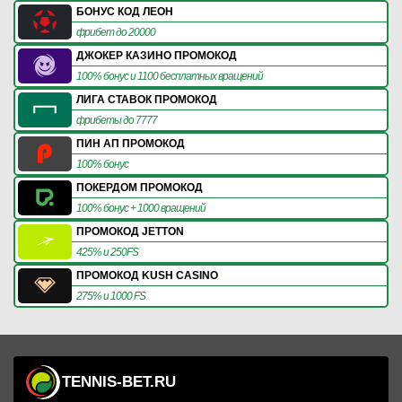
БОНУС КОД ЛЕОН
фрибет до 20000
ДЖОКЕР КАЗИНО ПРОМОКОД
100% бонус и 1100 бесплатных вращений
ЛИГА СТАВОК ПРОМОКОД
фрибеты до 7777
ПИН АП ПРОМОКОД
100% бонус
ПОКЕРДОМ ПРОМОКОД
100% бонус + 1000 вращений
ПРОМОКОД JETTON
425% и 250FS
ПРОМОКОД KUSH CASINO
275% и 1000 FS
TENNIS-BET.RU