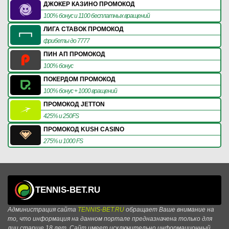
ДЖОКЕР КАЗИНО ПРОМОКОД
100% бонус и 1100 бесплатных вращений
ЛИГА СТАВОК ПРОМОКОД
фрибеты до 7777
ПИН АП ПРОМОКОД
100% бонус
ПОКЕРДОМ ПРОМОКОД
100% бонус + 1000 вращений
ПРОМОКОД JETTON
425% и 250FS
ПРОМОКОД KUSH CASINO
275% и 1000 FS
TENNIS-BET.RU
Администрация сайта
TENNIS-BET.RU
обращает Ваше внимание на
то, что информация на данном портале предназначена только для
лиц старше 18 лет. Сайт имеет исключительно информационный