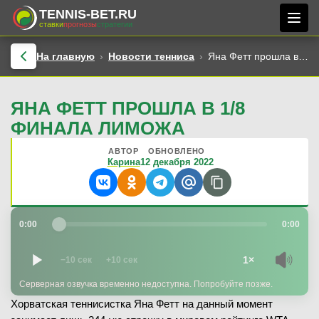
TENNIS-BET.RU
ставки
прогнозы
стратегии
На главную
Новости тенниса
Яна Фетт прошла в 1/8 финала Лиможа
ЯНА ФЕТТ ПРОШЛА В 1/8
ФИНАЛА ЛИМОЖА
АВТОР
ОБНОВЛЕНО
Карина
12 декабря 2022
0:00
0:00
1×
−10 сек
+10 сек
Серверная озвучка временно недоступна. Попробуйте позже.
Хорватская теннисистка Яна Фетт на данный момент