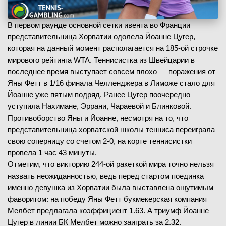
В первом раунде основной сетки ивента во Франции
представительница Хорватии одолела Йоанне Цугер,
которая на данный момент располагается на 185-ой строчке
мирового рейтинга WTA. Теннисистка из Швейцарии в
последнее время выступает совсем плохо — поражения от
Яны Фетт в 1/16 финала Челленджера в Лиможе стало для
Йоанне уже пятым подряд. Ранее Цугер поочередно
уступила Нахимане, Эррани, Чараевой и Блинковой.
Противоборство Яны и Йоанне, несмотря на то, что
представительница хорватской школы тенниса переиграла
свою соперницу со счетом 2-0, на корте теннисистки
провела 1 час 43 минуты.
Отметим, что викторию 244-ой ракеткой мира точно нельзя
назвать неожиданностью, ведь перед стартом поединка
именно девушка из Хорватии была выставлена ощутимым
фаворитом: на победу Яны Фетт букмекерская компания
Мелбет предлагала коэффициент 1.63. А триумф Йоанне
Цугер в линии БК Мелбет можно заиграть за 2.32.