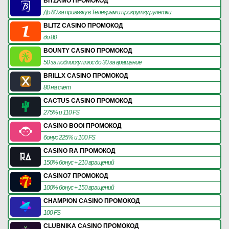
BITZAMO ПРОМОКОД
До 80 за привязку в Телеграм и прокрутку рулетки
BLITZ CASINO ПРОМОКОД
до 80
BOUNTY CASINO ПРОМОКОД
50 за подписку плюс до 30 за вращение
BRILLX CASINO ПРОМОКОД
80 на счет
CACTUS CASINO ПРОМОКОД
275% и 110 FS
CASINO BOOI ПРОМОКОД
бонус 225% и 100 FS
CASINO RA ПРОМОКОД
150% бонус + 210 вращений
CASINO7 ПРОМОКОД
100% бонус + 150 вращений
CHAMPION CASINO ПРОМОКОД
100 FS
CLUBNIKA CASINO ПРОМОКОД