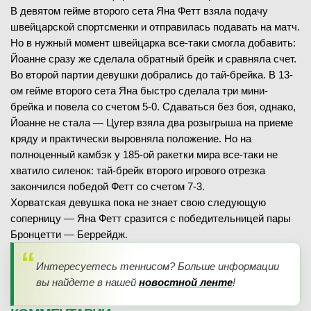
В девятом гейме второго сета Яна Фетт взяла подачу
швейцарской спортсменки и отправилась подавать на матч.
Но в нужный момент швейцарка все-таки смогла добавить:
Йоанне сразу же сделала обратный брейк и сравняла счет.
Во второй партии девушки добрались до тай-брейка. В 13-
ом гейме второго сета Яна быстро сделала три мини-
брейка и повела со счетом 5-0. Сдаваться без боя, однако,
Йоанне не стала — Цугер взяла два розыгрыша на приеме
кряду и практически выровняла положение. Но на
полноценный камбэк у 185-ой ракетки мира все-таки не
хватило силенок: тай-брейк второго игрового отрезка
закончился победой Фетт со счетом 7-3.
Хорватская девушка пока не знает свою следующую
соперницу — Яна Фетт сразится с победительницей пары
Бронцетти — Беррейдж.
Интересуетесь теннисом? Больше информации
вы найдете в нашей
новостной ленте
!