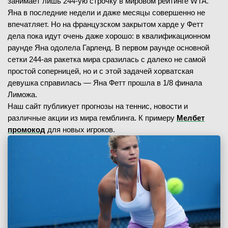
занимает лишь 244-ую строчку в мировом рейтинге WTA.
Яна в последние недели и даже месяцы совершенно не
впечатляет. Но на французском закрытом харде у Фетт
дела пока идут очень даже хорошо: в квалификационном
раунде Яна одолела Гарленд. В первом раунде основной
сетки 244-ая ракетка мира сразилась с далеко не самой
простой соперницей, но и с этой задачей хорватская
девушка справилась — Яна Фетт прошла в 1/8 финала
Лиможа.
Наш сайт публикует прогнозы на теннис, новости и
различные акции из мира гемблинга. К примеру
Мелбет
промокод
для новых игроков.