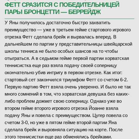
ФЕТТ СРАЗИТСЯ С ПОБЕДИТЕЛЬНИЦЕЙ
ПАРЫ БРОНЦЕТТИ — БЕРРЕЙДЖ
У Яны получилось достаточно быстро захватить
преимущество — уже в третьем гейме стартового игрового
отрезка Фетт сделала брейк и вырвалась вперед. В
дальнейшем по партии у представительницы швейцарской
школы тенниса не было особых шансов на то чтобы
отыграться. А в седьмом гейме первой партии хорватская
теннисистка еще раз взяла подачу своей соперницу
окончательно убив интригу в первом отрезке. Как итог:
стартовый сет закончился триумфом Фетт со счетом 6-2.
Первую партию Фетт взяла очень уверенно. И было не так
много сомнений в том, что хорватская девушка без каких-
либо проблем дожмет свою соперницу. Однако уже во
втором гейме второго игрового отрезка Йоанне взяла
подачу Яны и повела с преимуществом. Цугер повела со
счетом 3-0, но уже в пятом гейме второй партии Яна
сделала брейк и выровняла ситуацию на корте. После
этого теннисистки еще раз обменялись брейками.